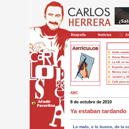
Biografía
Noticias
Ar
Golfo indult
Diana Moran
La UE se la
España, pas
Menos mal 
Jandrín y Z
Café para t
ABC
8 de octubre de 2010
Ya estaban tardando
Lo malo, o lo bueno, de la 