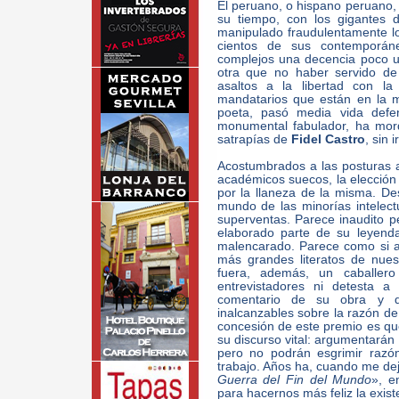
El peruano, o hispano peruano,
su tiempo, con los gigantes 
manipulado fraudulentamente lo
cientos de sus contemporáne
complejos una decencia poco u
otra que no haber servido de c
asaltos a la libertad con l
mandatarios que están en la 
poeta, pasó media vida def
monumental fabulador, ha mordi
satrapías de
Fidel Castro
, sin 
Acostumbrados a las posturas at
académicos suecos, la elección
por la llaneza de la misma. De
mundo de las minorías intelect
superventas. Parece inaudito p
elaborado parte de su leyend
malencarado. Parece como si a
más grandes literatos de nue
fuera, además, un caballer
entrevistadores ni detesta a
comentario de su obra y q
inalcanzables sobre la razón de 
concesión de este premio es qu
su discurso vital: argumentarán 
pero no podrán esgrimir razó
trabajo. Años ha, cuando me dej
Guerra del Fin del Mundo
», e
para hacernos más feliz la exist