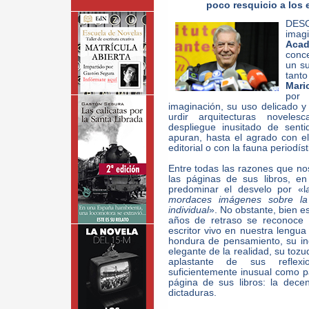
poco resquicio a los 
DES
imag
Acad
conc
un s
tant
Mari
por 
imaginación, su uso delicado y 
urdir arquitecturas novele
despliegue inusitado de sent
apuran, hasta el agrado con e
editorial o con la fauna periodís
Entre todas las razones que n
las páginas de sus libros, e
predominar el desvelo por «l
mordaces imágenes sobre la r
individual
». No obstante, bien e
años de retraso se reconoc
escritor vivo en nuestra lengua
hondura de pensamiento, su in
elegante de la realidad, su tozu
aplastante de sus reflexi
suficientemente inusual como p
página de sus libros: la decen
dictaduras.