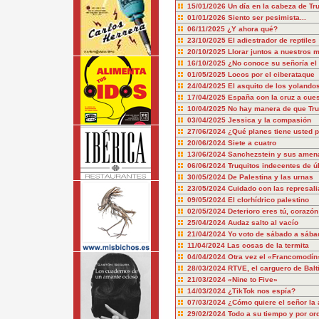
15/01/2026
Un día en la cabeza de T
01/01/2026
Siento ser pesimista...
06/11/2025
¿Y ahora qué?
23/10/2025
El adiestrador de reptiles
20/10/2025
Llorar juntos a nuestros 
16/10/2025
¿No conoce su señoría el 
01/05/2025
Locos por el ciberataque
24/04/2025
El asquito de los yolando
17/04/2025
España con la cruz a cue
10/04/2025
No hay manera de que Tru
03/04/2025
Jessica y la compasión
27/06/2024
¿Qué planes tiene usted p
20/06/2024
Siete a cuatro
13/06/2024
Sanchezstein y sus amen
06/06/2024
Truquitos indecentes de ú
30/05/2024
De Palestina y las urnas
23/05/2024
Cuidado con las represali
09/05/2024
El clorhídrico palestino
02/05/2024
Deterioro eres tú, corazón
25/04/2024
Audaz salto al vacío
21/04/2024
Yo voto de sábado a sába
11/04/2024
Las cosas de la termita
04/04/2024
Otra vez el «Francomodín
28/03/2024
RTVE, el carguero de Balt
21/03/2024
«Nine to Five»
14/03/2024
¿TikTok nos espía?
07/03/2024
¿Cómo quiere el señor la 
29/02/2024
Todo a su tiempo y por or