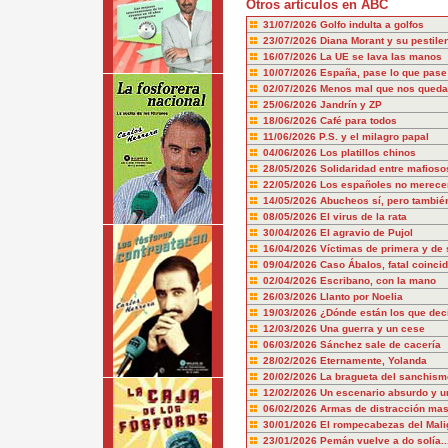
Otros artículos en ABC
31/07/2026
Golfo indulta a golfos
23/07/2026
Diana Morant y su pestile
16/07/2026
La UE se lava las manos
10/07/2026
España, pase lo que pase
02/07/2026
Menos mal que nos queda
25/06/2026
Jandrín y ZP
18/06/2026
Café para todos
11/06/2026
P.S. y el milagro papal
04/06/2026
Los platillos chinos
28/05/2026
Solidaridad entre mafioso
22/05/2026
Los españoles no merecem
14/05/2026
Abucheos sí, pero también
08/05/2026
El virus de la rata
30/04/2026
El agravio de Pujol
16/04/2026
Víctimas de primera y de
09/04/2026
Caso Ábalos, fatal coinci
02/04/2026
Escribano, con la mano
26/03/2026
Llanto por Noelia
19/03/2026
¿Dónde están los que dec
12/03/2026
Una guerra y un cese
06/03/2026
Sánchez sale de cacería
28/02/2026
Eternamente, Yolanda
20/02/2026
La bragueta del sanchism
12/02/2026
Un escenario absurdo y u
06/02/2026
Armas de distracción mas
30/01/2026
El rompecabezas del Mali
23/01/2026
Pemán vuelve a do solía..