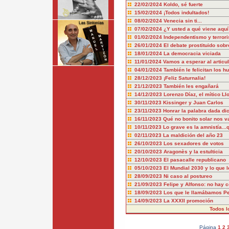
22/02/2024
Koldo, sé fuerte
15/02/2024
¡Todos indultados!
08/02/2024
Venecia sin ti...
07/02/2024
¿Y usted a qué viene aquí
01/02/2024
Independentismo y terror
26/01/2024
El debate prostituido sobr
18/01/2024
La democracia viciada
11/01/2024
Vamos a esperar al articu
04/01/2024
También le felicitan los hu
28/12/2023
¡Feliz Saturnalia!
21/12/2023
También les engañará
14/12/2023
Lorenzo Díaz, el mítico Ll
30/11/2023
Kissinger y Juan Carlos
23/11/2023
Honrar la palabra dada dic
16/11/2023
Qué no bonito solar nos v
10/11/2023
Lo grave es la amnistía..
02/11/2023
La maldición del año 23
26/10/2023
Los sexadores de votos
20/10/2023
Aragonès y la estulticia
12/10/2023
El pasacalle republicano
05/10/2023
El Mundial 2030 y lo que l
28/09/2023
Ni caso al postureo
21/09/2023
Felipe y Alfonso: no hay 
18/09/2023
Los que le llamábamos P
14/09/2023
La XXXII promoción
Todos l
Página
1
2