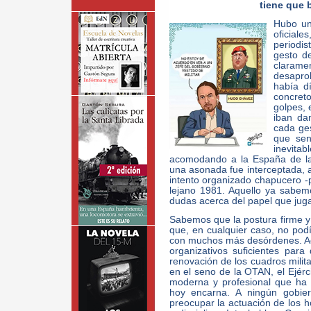
tiene que 
Hubo un
oficial
periodi
gesto d
clarame
desaprob
había d
concreto
golpes, 
iban da
cada ges
que sen
inevit
acomodando a la España de la
una asonada fue interceptada, a
intento organizado chapucero -
lejano 1981. Aquello ya sabe
dudas acerca del papel que jug
Sabemos que la postura firme y
que, en cualquier caso, no podí
con muchos más desórdenes. Aqu
organizativos suficientes para
renovación de los cuadros milita
en el seno de la OTAN, el Ejérc
moderna y profesional que ha 
hoy encarna. A ningún gobie
preocupar la actuación de los