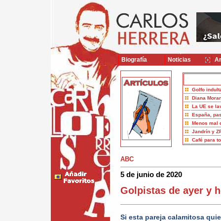
Biografía
Noticias
Ar
Golfo indult
Diana Moran
La UE se la
España, pas
Menos mal 
Jandrín y Z
Café para t
ABC
5 de junio de 2020
Golpistas de ayer y 
Si esta pareja calamitosa qui