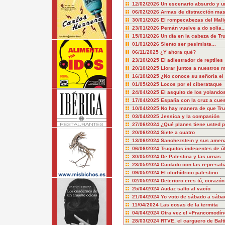
12/02/2026
Un escenario absurdo y u
06/02/2026
Armas de distracción mas
30/01/2026
El rompecabezas del Mali
23/01/2026
Pemán vuelve a do solía..
15/01/2026
Un día en la cabeza de T
01/01/2026
Siento ser pesimista...
06/11/2025
¿Y ahora qué?
23/10/2025
El adiestrador de reptiles
20/10/2025
Llorar juntos a nuestros 
16/10/2025
¿No conoce su señoría el 
01/05/2025
Locos por el ciberataque
24/04/2025
El asquito de los yolando
17/04/2025
España con la cruz a cue
10/04/2025
No hay manera de que Tru
03/04/2025
Jessica y la compasión
27/06/2024
¿Qué planes tiene usted p
20/06/2024
Siete a cuatro
13/06/2024
Sanchezstein y sus amen
06/06/2024
Truquitos indecentes de ú
30/05/2024
De Palestina y las urnas
23/05/2024
Cuidado con las represali
09/05/2024
El clorhídrico palestino
02/05/2024
Deterioro eres tú, corazón
25/04/2024
Audaz salto al vacío
21/04/2024
Yo voto de sábado a sába
11/04/2024
Las cosas de la termita
04/04/2024
Otra vez el «Francomodín
28/03/2024
RTVE, el carguero de Balt