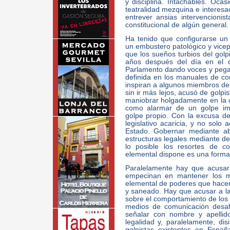
y disciplina. Intachables. Ocas
teatralidad mezquina e interesa
entrever ansias intervencioni
constitucional de algún general.
Ha tenido que configurarse un 
un embustero patológico y vicepr
que los sueños turbios del gol
años después del día en el q
Parlamento dando voces y pegan
definida en los manuales de con
inspiran a algunos miembros de
sin ir más lejos, acusó de golpi
maniobrar holgadamente en la 
como alarmar de un golpe ima
golpe propio. Con la excusa de
legislativo acaricia, y no solo 
Estado. Gobernar mediante ab
estructuras legales mediante de
lo posible los resortes de c
elemental dispone es una forma d
Paralelamente hay que acusar
empecinan en mantener los me
elemental de poderes que hacen
y saneado. Hay que acusar a la 
sobre el comportamiento de los 
medios de comunicación desaf
señalar con nombre y apellid
legalidad y, paralelamente, di
golpistas existentes en Españ