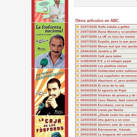
Otros artículos en ABC
31/07/2026
Golfo indulta a golfos
23/07/2026
Diana Morant y su pestile
16/07/2026
La UE se lava las manos
10/07/2026
España, pase lo que pase
02/07/2026
Menos mal que nos queda
25/06/2026
Jandrín y ZP
18/06/2026
Café para todos
11/06/2026
P.S. y el milagro papal
04/06/2026
Los platillos chinos
28/05/2026
Solidaridad entre mafioso
22/05/2026
Los españoles no merecem
14/05/2026
Abucheos sí, pero también
08/05/2026
El virus de la rata
30/04/2026
El agravio de Pujol
16/04/2026
Víctimas de primera y de
09/04/2026
Caso Ábalos, fatal coinci
02/04/2026
Escribano, con la mano
26/03/2026
Llanto por Noelia
19/03/2026
¿Dónde están los que dec
12/03/2026
Una guerra y un cese
06/03/2026
Sánchez sale de cacería
28/02/2026
Eternamente, Yolanda
20/02/2026
La bragueta del sanchism