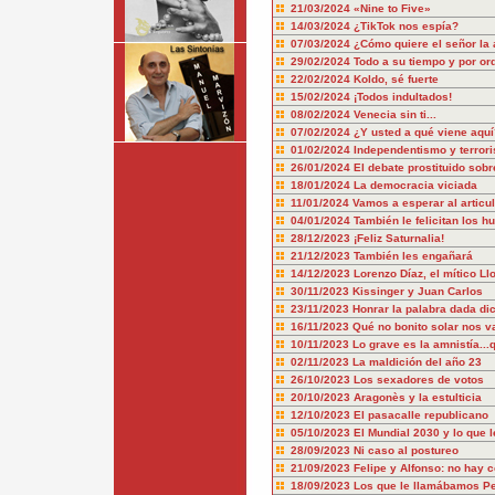
21/03/2024
«Nine to Five»
14/03/2024
¿TikTok nos espía?
07/03/2024
¿Cómo quiere el señor la 
29/02/2024
Todo a su tiempo y por or
22/02/2024
Koldo, sé fuerte
15/02/2024
¡Todos indultados!
08/02/2024
Venecia sin ti...
07/02/2024
¿Y usted a qué viene aquí
01/02/2024
Independentismo y terror
26/01/2024
El debate prostituido sobr
18/01/2024
La democracia viciada
11/01/2024
Vamos a esperar al articu
04/01/2024
También le felicitan los hu
28/12/2023
¡Feliz Saturnalia!
21/12/2023
También les engañará
14/12/2023
Lorenzo Díaz, el mítico Ll
30/11/2023
Kissinger y Juan Carlos
23/11/2023
Honrar la palabra dada dic
16/11/2023
Qué no bonito solar nos v
10/11/2023
Lo grave es la amnistía..
02/11/2023
La maldición del año 23
26/10/2023
Los sexadores de votos
20/10/2023
Aragonès y la estulticia
12/10/2023
El pasacalle republicano
05/10/2023
El Mundial 2030 y lo que l
28/09/2023
Ni caso al postureo
21/09/2023
Felipe y Alfonso: no hay 
18/09/2023
Los que le llamábamos P