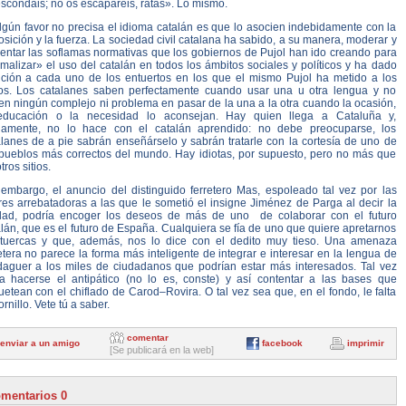
scondáis; no os escaparéis, ratas». Lo mismo.
lgún favor no precisa el idioma catalán es que lo asocien indebidamente con la
sición y la fuerza. La sociedad civil catalana ha sabido, a su manera, moderar y
ventar las soflamas normativas que los gobiernos de Pujol han ido creando para
malizar» el uso del catalán en todos los ámbitos sociales y políticos y ha dado
ución a cada uno de los entuertos en los que el mismo Pujol ha metido a los
os. Los catalanes saben perfectamente cuando usar una u otra lengua y no
en ningún complejo ni problema en pasar de la una a la otra cuando la ocasión,
educación o la necesidad lo aconsejan. Hay quien llega a Cataluña y,
iamente, no lo hace con el catalán aprendido: no debe preocuparse, los
alanes de a pie sabrán enseñárselo y sabrán tratarle con la cortesía de uno de
 pueblos más correctos del mundo. Hay idiotas, por supuesto, pero no más que
tros sitios.
 embargo, el anuncio del distinguido ferretero Mas, espoleado tal vez por las
res arrebatadoras a las que le sometió el insigne Jiménez de Parga al decir la
dad, podría encoger los deseos de más de uno de colaborar con el futuro
lán, que es el futuro de España. Cualquiera se fía de uno que quiere apretarnos
 tuercas y que, además, nos lo dice con el dedito muy tieso. Una amenaza
etera no parece la forma más inteligente de integrar e interesar en la lengua de
daguer a los miles de ciudadanos que podrían estar más interesados. Tal vez
a hacerse el antipático (no lo es, conste) y así contentar a las bases que
etean con el chiflado de Carod–Rovira. O tal vez sea que, en el fondo, le falta
ornillo. Vete tú a saber.
comentar
enviar a un amigo
facebook
imprimir
[Se publicará en la web]
mentarios 0