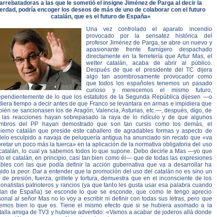
arrebatadoras a las que le sometió el insigne Jiménez de Parga al decir la
erdad, podría encoger los deseos de más de uno de colaborar con el futuro
catalán, que es el futuro de España»
Una vez controlado el aparato incendio
provocado por la sensatez histórica del
profesor Jiménez de Parga, se abre un nuevo y
apasionante frente flamígero despachado
directamente en la ferretería que Artur Mas, el
welter catalán, acaba de abrir al público.
Después de que el presidente del TC dijera
algo tan asombrosamente provocador como
que todos los españoles tenemos un pasado
curioso y merecemos el mismo futuro,
ependientemente de lo que los estatutos de la Segunda República dijesen —o
diera tiempo a decir antes de que Franco se levantara en armas e impidiera que
ién se sancionasen los de Aragón, Valencia, Asturias, etc.—, después, digo, de
 las reacciones hayan sobrepasado la raya de lo ridículo y de que algunos
mbros del PP hayan demostrado que son tan cursis como los demás, el
ierno catalán que preside este caballero de agradables formas y aspecto de
elo esculpido a navaja de peluquería antigua ha anunciado sin recato que «va
retar un poco más la tuerca» en la aplicación de la normativa obligatoria del uso
 catalán, lo cual ya sabemos todos lo que supone. Debo decirle a Mas —yo que
o el catalán, en principio, casi tan bien como él— que de todas las expresiones
ibles con las que podía definir la acción gubernativa que va a desarrollar ha
ido la peor. Dar a entender que la promoción del uso del catalán no es sino un
 de presión, fuerza, grillete y tortura, demuestra que en el inconsciente de los
onalistas patrioteros y rancios (ya que tanto les gusta usar esa palabra cuando
lan de España) se esconde lo que se esconde, que como le tengo aprecio
onal al señor Mas no lo voy a escribir ni definir con todas sus letras, pero que
emos bien lo que es. Tiene el mismo efecto que si se hubiera asomado a la
talla amiga de TV3 y hubiese advertido: «Vamos a acabar de joderos allá donde