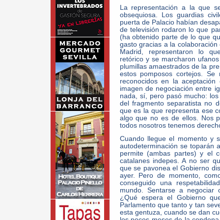
La representación a la que se
obsequiosa. Los guardias civi
puerta de Palacio habían desap
de televisión rodaron lo que par
(ha obtenido parte de lo que qu
gasto gracias a la colaboración
Madrid, representaron lo qu
retórico y se marcharon ufanos 
plumillas amaestrados de la p
estos pomposos cortejos. Se 
reconocidos en la aceptación 
imagen de negociación entre i
nada, sí, pero pasó mucho: lo
del fragmento separatista no de
que es la que representa ese 
algo que no es de ellos. Nos 
todos nosotros tenemos derecho
Cuando llegue el momento y s
autodeterminación se toparán an
permite (ambas partes) y el co
catalanes indepes. A no ser qu
que se pavonea el Gobierno dis
ayer. Pero de momento, como 
conseguido una respetabilida
mundo. Sentarse a negociar co
¿Qué espera el Gobierno que
Parlamento que tanto y tan seve
esta gentuza, cuando se dan cue
los pocos meses de la condena