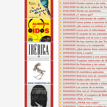
23/01/2026
Pemán vuelve a do solía..
15/01/2026
Un día en la cabeza de T
01/01/2026
Siento ser pesimista...
06/11/2025
¿Y ahora qué?
23/10/2025
El adiestrador de reptiles
20/10/2025
Llorar juntos a nuestros 
16/10/2025
¿No conoce su señoría el 
01/05/2025
Locos por el ciberataque
24/04/2025
El asquito de los yolando
17/04/2025
España con la cruz a cue
10/04/2025
No hay manera de que Tru
03/04/2025
Jessica y la compasión
27/06/2024
¿Qué planes tiene usted p
20/06/2024
Siete a cuatro
13/06/2024
Sanchezstein y sus amen
06/06/2024
Truquitos indecentes de ú
30/05/2024
De Palestina y las urnas
23/05/2024
Cuidado con las represali
09/05/2024
El clorhídrico palestino
02/05/2024
Deterioro eres tú, corazón
25/04/2024
Audaz salto al vacío
21/04/2024
Yo voto de sábado a sába
11/04/2024
Las cosas de la termita
04/04/2024
Otra vez el «Francomodín
28/03/2024
RTVE, el carguero de Balt
21/03/2024
«Nine to Five»
14/03/2024
¿TikTok nos espía?
07/03/2024
¿Cómo quiere el señor la 