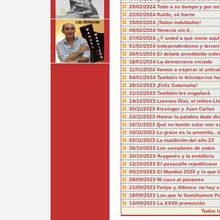
29/02/2024
Todo a su tiempo y por or
22/02/2024
Koldo, sé fuerte
15/02/2024
¡Todos indultados!
08/02/2024
Venecia sin ti...
07/02/2024
¿Y usted a qué viene aquí
01/02/2024
Independentismo y terror
26/01/2024
El debate prostituido sobr
18/01/2024
La democracia viciada
11/01/2024
Vamos a esperar al articu
04/01/2024
También le felicitan los hu
28/12/2023
¡Feliz Saturnalia!
21/12/2023
También les engañará
14/12/2023
Lorenzo Díaz, el mítico Ll
30/11/2023
Kissinger y Juan Carlos
23/11/2023
Honrar la palabra dada dic
16/11/2023
Qué no bonito solar nos v
10/11/2023
Lo grave es la amnistía..
02/11/2023
La maldición del año 23
26/10/2023
Los sexadores de votos
20/10/2023
Aragonès y la estulticia
12/10/2023
El pasacalle republicano
05/10/2023
El Mundial 2030 y lo que l
28/09/2023
Ni caso al postureo
21/09/2023
Felipe y Alfonso: no hay 
18/09/2023
Los que le llamábamos P
14/09/2023
La XXXII promoción
Todos l