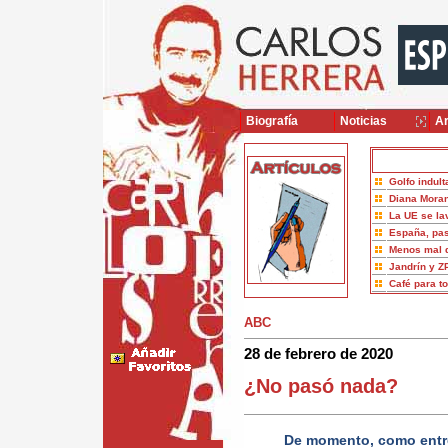
Biografía
Noticias
Ar
Golfo indult
Diana Moran
La UE se la
España, pas
Menos mal 
Jandrín y Z
Café para t
ABC
28 de febrero de 2020
¿No pasó nada?
De momento, como entre