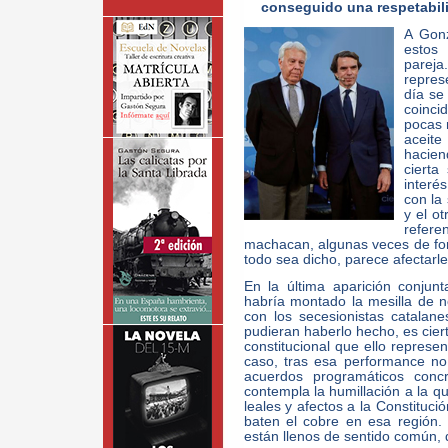
conseguido una respetabil
A Gonz
estos
pareja
repres
día se
coincid
pocas m
aceit
hacien
cierta
interé
con la 
y el o
refere
machacan, algunas veces de fo
todo sea dicho, parece afectarl
En la última aparición conjun
habría montado la mesilla de 
con los secesionistas catalan
pudieran haberlo hecho, es ciert
constitucional que ello represe
caso, tras esa performance no 
acuerdos programáticos concr
contempla la humillación a la 
leales y afectos a la Constituci
baten el cobre en esa región
están llenos de sentido común, d