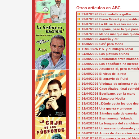
Otros artículos en ABC
31/07/2026
Golfo indulta a golfos
23/07/2026
Diana Morant y su pestile
16/07/2026
La UE se lava las manos
10/07/2026
España, pase lo que pase
02/07/2026
Menos mal que nos queda
25/06/2026
Jandrín y ZP
18/06/2026
Café para todos
11/06/2026
P.S. y el milagro papal
04/06/2026
Los platillos chinos
28/05/2026
Solidaridad entre mafioso
22/05/2026
Los españoles no merecem
14/05/2026
Abucheos sí, pero también
08/05/2026
El virus de la rata
30/04/2026
El agravio de Pujol
16/04/2026
Víctimas de primera y de
09/04/2026
Caso Ábalos, fatal coinci
02/04/2026
Escribano, con la mano
26/03/2026
Llanto por Noelia
19/03/2026
¿Dónde están los que dec
12/03/2026
Una guerra y un cese
06/03/2026
Sánchez sale de cacería
28/02/2026
Eternamente, Yolanda
20/02/2026
La bragueta del sanchism
12/02/2026
Un escenario absurdo y u
06/02/2026
Armas de distracción mas
30/01/2026
El rompecabezas del Mali