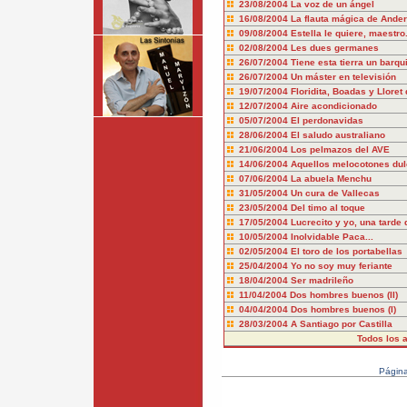
23/08/2004
La voz de un ángel
16/08/2004
La flauta mágica de Ande
09/08/2004
Estella le quiere, maestro
02/08/2004
Les dues germanes
26/07/2004
Tiene esta tierra un barqui
26/07/2004
Un máster en televisión
19/07/2004
Floridita, Boadas y Lloret
12/07/2004
Aire acondicionado
05/07/2004
El perdonavidas
28/06/2004
El saludo australiano
21/06/2004
Los pelmazos del AVE
14/06/2004
Aquellos melocotones du
07/06/2004
La abuela Menchu
31/05/2004
Un cura de Vallecas
23/05/2004
Del timo al toque
17/05/2004
Lucrecito y yo, una tarde
10/05/2004
Inolvidable Paca...
02/05/2004
El toro de los portabellas
25/04/2004
Yo no soy muy feriante
18/04/2004
Ser madrileño
11/04/2004
Dos hombres buenos (II)
04/04/2004
Dos hombres buenos (I)
28/03/2004
A Santiago por Castilla
Todos los a
Págin