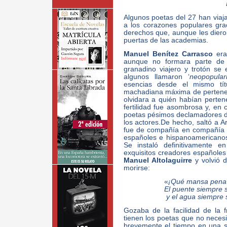
Algunos poetas del 27 han viaja
a los corazones populares gr
derechos que, aunque les dieron 
puertas de las academias.
Manuel Benítez Carrasco
era,
aunque no formara parte de 
granadino viajero y trotón se
algunos llamaron ‘
neopopular
esencias desde el mismo tít
machadiana máxima de pertenec
olvidara a quién habían perten
fertilidad fue asombrosa y, en
poetas pésimos declamadores de
los actores.De hecho, saltó a Ar
fue de compañía en compañía a
españoles e hispanoamericanos,
Se instaló definitivamente 
exquisitos creadores español
Manuel Altolaguirre
y volvió d
morirse:
«
¡Qué mansa pena
El puente siempre 
y el agua siempre 
Gozaba de la facilidad de la f
tienen los poetas que no neces
brevemente el tiempo en una so