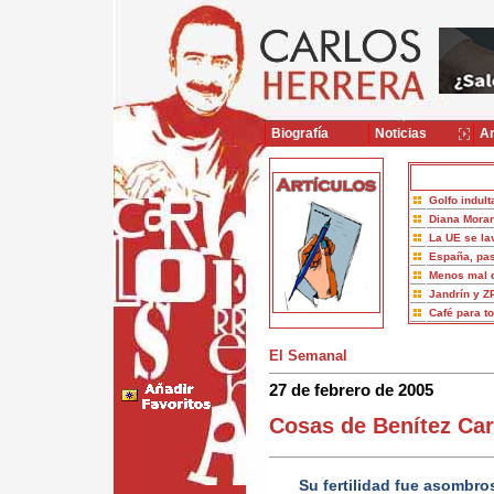
Biografía
Noticias
Ar
Golfo indult
Diana Moran
La UE se la
España, pas
Menos mal 
Jandrín y Z
Café para t
El Semanal
27 de febrero de 2005
Cosas de Benítez Ca
Su fertilidad fue asombro