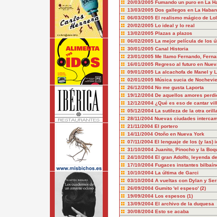
20/03/2005
Fumando un puro en La Ha
13/03/2005
Dos gallegos en La Haba
06/03/2005
El realismo mágico de Lol
20/02/2005
Lo ideal y lo real
13/02/2005
Plazas a plazos
06/02/2005
La mejor película de los 
30/01/2005
Canal Historia
23/01/2005
Me llamo Fernando, Ferna
16/01/2005
Regreso al futuro en Nuev
09/01/2005
La alcachofa de Manel y 
02/01/2005
Música sucia de Nochevie
26/12/2004
No me gusta Laporta
19/12/2004
De aquellos amores perdid
12/12/2004
¿Qué es eso de cantar vil
05/12/2004
La sutileza de la otra orill
28/11/2004
Nuevas ciudades intercam
21/11/2004
El portero
14/11/2004
Otoño en Nueva York
07/11/2004
El lenguaje de los (y las) i
31/10/2004
Juanito, Pinocho y la Boq
24/10/2004
El gran Adolfo, leyenda d
17/10/2004
Fugaces instantes bilbaín
10/10/2004
La última de Garci
03/10/2004
A vueltas con Dylan y Ser
26/09/2004
Gumito 'el espeso' (2)
19/09/2004
Los espesos (1)
13/09/2004
El archivo de la duquesa
30/08/2004
Esto se acaba