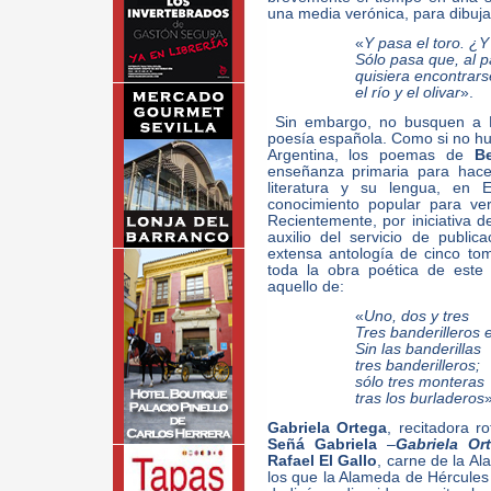
una media verónica, para dibuja
«
Y pasa el toro. ¿
Sólo pasa que, al p
quisiera encontrars
el río y el olivar
».
Sin embargo, no busquen a Be
poesía española. Como si no hu
Argentina, los poemas de
B
enseñanza primaria para hace
literatura y su lengua, en 
conocimiento popular para ve
Recientemente, por iniciativa
auxilio del servicio de publi
extensa antología de cinco to
toda la obra poética de este 
aquello de:
«
Uno, dos y tres
Tres banderilleros 
Sin las banderillas
tres banderilleros;
sólo tres monteras
tras los burladeros
»
Gabriela Ortega
, recitadora r
Señá Gabriela
–
Gabriela Or
Rafael El Gallo
, carne de la A
los que la Alameda de Hércules e