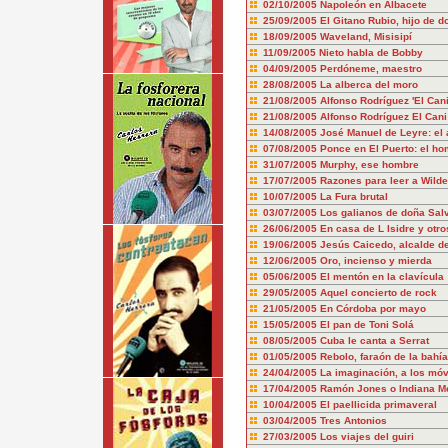
02/10/2005
Napoleón en Albacete
25/09/2005
El Gitano Rubio, hijo de 
18/09/2005
Waveland, Misisipí
11/09/2005
Nieto habla de Bobby
04/09/2005
Perdóneme, maestro
28/08/2005
La alberca del moro
21/08/2005
Alfonso Rodríguez 'El Can
21/08/2005
Alfonso Rodríguez El Cani
14/08/2005
José Manuel de Leyre: el 
07/08/2005
Ponce en El Puerto: el ho
31/07/2005
Murphy, ese hombre
17/07/2005
Razones para leer a Wilde
10/07/2005
La Fura brutal
03/07/2005
Los galianos de doña Sal
26/06/2005
En casa de L Isidre y otr
19/06/2005
Jesús Caicedo, alcalde d
12/06/2005
Oro, incienso y mierda
05/06/2005
El mentón en la clavícula
29/05/2005
Aquel concierto de rock
21/05/2005
En Córdoba por mayo
15/05/2005
El pan de Toni Solá
08/05/2005
Cuba le canta a Serrat
01/05/2005
Rebolo, faraón de la bahía
24/04/2005
La imaginación, a los móv
17/04/2005
Ramón Jones o Indiana M
10/04/2005
El paellicida primaveral
03/04/2005
Tres Antonios
27/03/2005
Los viajes del guiri