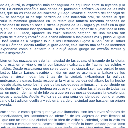
edo es, quizá, la expresión más conseguida de equilibrio entre la leyenda y la
teza. La ciudad española más densa de patrimonio artístico –o una de las más
sas, que no es cosa de equivocarse y luego llevarse el chorreo del concejal de
no– se asemeja al paisaje perdido de una narración oral, se parece al que
caría la memoria guardada en un relato que hubiera recorrido decenas de
eraciones de boca en boca. Cruzas la puerta de la Bisagra y ya estás en lo que
s, en un escenario insospechado. En esa moldura capaz de sujetar toda la furia
bría de El Greco, aparece un trazo humano cargado de una mezcla tan
leta de talento y corazón que acaba dándole a las piedras voz y pulso. Al igual
 José María es a Segovia lo que los Hermanos Bigote a Sanlúcar o Rafael
illo a Córdoba, Adolfo Muñoz, el gran Adolfo, es a Toledo una seña de identidad
 exportable como el entierro que dibujó aquel griego de extraña factura y
rbia inspiración.
bién en los mazapanes está la majestad de las cosas, el trasunto de la gloria;
o lo está en el vino o en la combinación calculada de fragmentos sólidos y
eitables. Desde esa casona que se yergue en su cigarral, se hace verdad lo que
plástico Mújica Laínez escribió un día en que se asomara al balcón de los
cales y viese mudar las tintas de la ciudad: «Abandonar la palidez,
umbrarse, platearse, hasta recuperar la virginal palidez del alba». Lo ha hecho
o desde abajo, como los héroes de las sociedades antiguas, y ha construido un
edo dentro de Toledo, una bodega en cuyo vientre caben las añadas de todas las
rras, un mesón de mantel de hilo para que en sus mesas descanse la excelencia.
eroso y apacible, Adolfo Muñoz es ya una seña de identidad, como el acero
dano o la tradición ocultista y subterránea de una ciudad que hasta en su origen
leyenda.
 cocineros –o como quiera que haya que llamarlos– son los nuevos símbolos de
 colectividades, los llamadores de atención de los viajeros de este tiempo: al
l que uno acude a una ciudad con la idea de visitar su catedral, soltar la vista en
ún museo o caminar por su casco histórico, también lo hace llamado por la fama