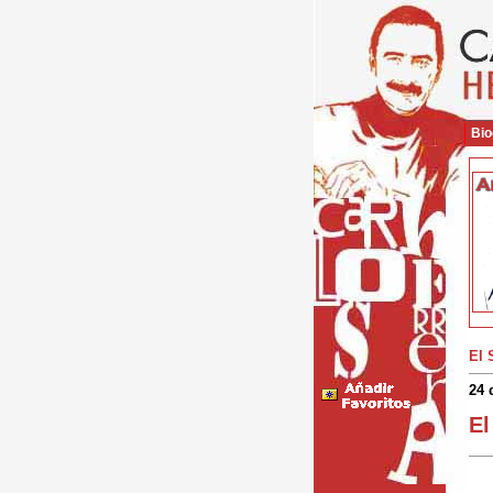
Bio
El 
24 
El