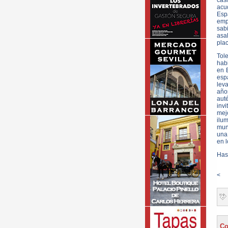
cas
acu
Espa
emp
sab
asa
plac
Tole
hab
en 
esp
leva
año
auté
inv
mej
ilum
mun
una 
en l
Has
<
Co