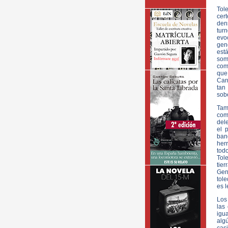
Tol
cer
den
tur
evo
gen
está
som
comp
que
Carr
tan
sobe
Tam
com
del
el 
ban
herr
tod
Tol
tie
Gen
tole
es 
Los
las
igua
alg