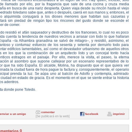
i mítica de hombres encumbrados a un fogón de oro. Hay quien, incluso, sólo
de llamado por ello, por la fragancia que sale de una cocina y cruza media
ña en busca de una nariz despierta. Quien viaja desde su rincón hasta el viejo
edrado toledano sabe que, antes o después, caerá en sus manos y, entonces, el
io alquimista conjugará a los dioses menores que habitan sus cazuelas y
ltará sin piedad de ningún tipo los rincones del gusto donde se esconde el
er de comer.
do resistió el afán saqueador y destructivo de los franceses, lo cual no es poco
ida cuenta la tendencia de nuestros vecinos a arrasar con todo lo que hallaran
España –la Alhambra granadina se salvó de milagro–, y resistió, asimismo, el
antoso y contumaz esfuerzo de los sesenta y setenta por derruirlo todo para
ntar edificios lamentables, así como el devastador urbanismo de aquellos otros
s en los que la combinación de un arquitecto listo y un concejal tonto hacía
nticos estragos en el paisaje. Por ello, merece la visita, el paseo, la eterna
itación al asombro que supone callejear por un escenario representativo de lo
or que ha sido España. El alcalde, Molina, ha dispuesto que el que quiera ver
inada la ciudad fuera de hora pague la factura y, consiguientemente, el operario
icipal prenda la luz. Se aúpa uno al balcón de Adolfo y contempla, admirado
ciudad en estado de gracia. Es el momento en el que se siente entrar la historia
os adentros.
ta donde pone Toledo.
comentar
enviar a un amigo
facebook
imprimir
[Se publicará en la web]
mentarios 0