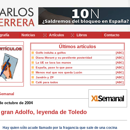
grafía
Noticias
Artículos
Libros
Contacto
Últimos artículos
Golfo indulta a golfos
[ABC]
Diana Morant y su pestilente posteridad
[ABC]
La UE se lava las manos
[ABC]
España, pase lo que pase
[ABC]
Menos mal que nos queda Luzón
[ABC]
Jandrín y ZP
[ABC]
Café para todos
[ABC]
Semanal
de octubre de 2004
 gran Adolfo, leyenda de Toledo
Hay quien sólo acude llamado por la fragancia que sale de una cocina