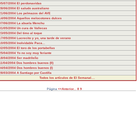
05/07/2004
El perdonavidas
28/06/2004
El saludo australiano
21/06/2004
Los pelmazos del AVE
14/06/2004
Aquellos melocotones dulces
07/06/2004
La abuela Menchu
31/05/2004
Un cura de Vallecas
23/05/2004
Del timo al toque
17/05/2004
Lucrecito y yo, una tarde de verano
10/05/2004
Inolvidable Paca...
02/05/2004
El toro de los portabellas
25/04/2004
Yo no soy muy feriante
18/04/2004
Ser madrileño
11/04/2004
Dos hombres buenos (II)
04/04/2004
Dos hombres buenos (I)
28/03/2004
A Santiago por Castilla
Todos los artículos de El Semanal....
Página
<<Anterior...
8
9