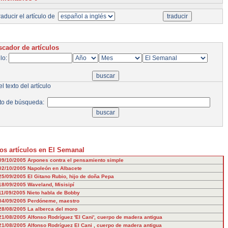
aducir el artículo de
cador de artículos
ulo:
l texto del artículo
to de búsqueda:
os artículos en El Semanal
09/10/2005
Arpones contra el pensamiento simple
02/10/2005
Napoleón en Albacete
25/09/2005
El Gitano Rubio, hijo de doña Pepa
18/09/2005
Waveland, Misisipí
11/09/2005
Nieto habla de Bobby
04/09/2005
Perdóneme, maestro
28/08/2005
La alberca del moro
21/08/2005
Alfonso Rodríguez 'El Cani', cuerpo de madera antigua
21/08/2005
Alfonso Rodríguez El Cani , cuerpo de madera antigua