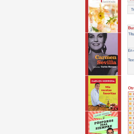
Tr
Bus
Tít
En e
Tex
Otr