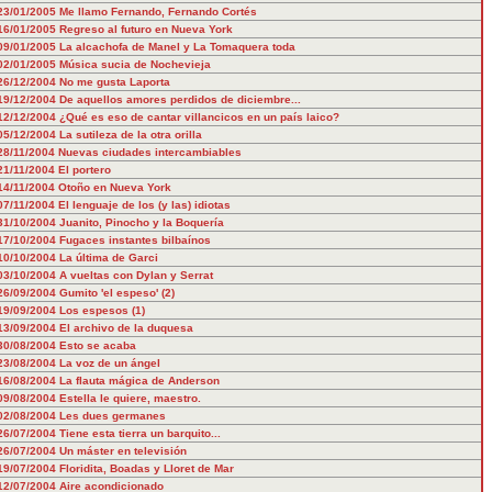
23/01/2005
Me llamo Fernando, Fernando Cortés
16/01/2005
Regreso al futuro en Nueva York
09/01/2005
La alcachofa de Manel y La Tomaquera toda
02/01/2005
Música sucia de Nochevieja
26/12/2004
No me gusta Laporta
19/12/2004
De aquellos amores perdidos de diciembre...
12/12/2004
¿Qué es eso de cantar villancicos en un país laico?
05/12/2004
La sutileza de la otra orilla
28/11/2004
Nuevas ciudades intercambiables
21/11/2004
El portero
14/11/2004
Otoño en Nueva York
07/11/2004
El lenguaje de los (y las) idiotas
31/10/2004
Juanito, Pinocho y la Boquería
17/10/2004
Fugaces instantes bilbaínos
10/10/2004
La última de Garci
03/10/2004
A vueltas con Dylan y Serrat
26/09/2004
Gumito 'el espeso' (2)
19/09/2004
Los espesos (1)
13/09/2004
El archivo de la duquesa
30/08/2004
Esto se acaba
23/08/2004
La voz de un ángel
16/08/2004
La flauta mágica de Anderson
09/08/2004
Estella le quiere, maestro.
02/08/2004
Les dues germanes
26/07/2004
Tiene esta tierra un barquito...
26/07/2004
Un máster en televisión
19/07/2004
Floridita, Boadas y Lloret de Mar
12/07/2004
Aire acondicionado