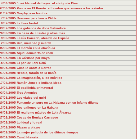
14/08/2005
José Manuel de Leyre: el abrigo de Dios
07/08/2005
Ponce en El Puerto: el hombre que susurra a los astados
31/07/2005
Murphy, ese hombre
17/07/2005
Razones para leer a Wilde
10/07/2005
La Fura brutal
03/07/2005
Los galianos de doña Salvadora
26/06/2005
En casa de L Isidre y otros más
19/06/2005
Jesús Caicedo, alcalde de España
12/06/2005
Oro, incienso y mierda
05/06/2005
El mentón en la clavícula
29/05/2005
Aquel concierto de rock
21/05/2005
En Córdoba por mayo
15/05/2005
El pan de Toni Solá
08/05/2005
Cuba le canta a Serrat
01/05/2005
Rebolo, faraón de la bahía
24/04/2005
La imaginación, a los móviles
17/04/2005
Ramón Jones o Indiana Mesa
10/04/2005
El paellicida primaveral
03/04/2005
Tres Antonios
27/03/2005
Los viajes del guiri
20/03/2005
Fumando un puro en La Habana con un Infante difunto
13/03/2005
Dos gallegos en La Habana
06/03/2005
El realismo mágico de Lola Álvarez
27/02/2005
Cosas de Benítez Carrasco
20/02/2005
Lo ideal y lo real
13/02/2005
Plazas a plazos
06/02/2005
La mejor película de los últimos tiempos
30/01/2005
Canal Historia