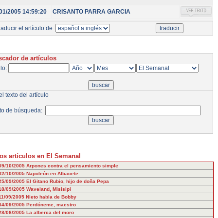
01/2005 14:59:20
CRISANTO PARRA GARCIA
aducir el artículo de
cador de artículos
ulo:
l texto del artículo
to de búsqueda:
os artículos en El Semanal
09/10/2005
Arpones contra el pensamiento simple
02/10/2005
Napoleón en Albacete
25/09/2005
El Gitano Rubio, hijo de doña Pepa
18/09/2005
Waveland, Misisipí
11/09/2005
Nieto habla de Bobby
04/09/2005
Perdóneme, maestro
28/08/2005
La alberca del moro