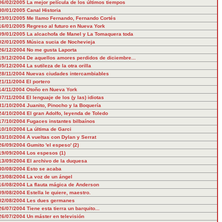
06/02/2005
La mejor película de los últimos tiempos
30/01/2005
Canal Historia
23/01/2005
Me llamo Fernando, Fernando Cortés
16/01/2005
Regreso al futuro en Nueva York
09/01/2005
La alcachofa de Manel y La Tomaquera toda
02/01/2005
Música sucia de Nochevieja
26/12/2004
No me gusta Laporta
19/12/2004
De aquellos amores perdidos de diciembre...
05/12/2004
La sutileza de la otra orilla
28/11/2004
Nuevas ciudades intercambiables
21/11/2004
El portero
14/11/2004
Otoño en Nueva York
07/11/2004
El lenguaje de los (y las) idiotas
31/10/2004
Juanito, Pinocho y la Boquería
24/10/2004
El gran Adolfo, leyenda de Toledo
17/10/2004
Fugaces instantes bilbaínos
10/10/2004
La última de Garci
03/10/2004
A vueltas con Dylan y Serrat
26/09/2004
Gumito 'el espeso' (2)
19/09/2004
Los espesos (1)
13/09/2004
El archivo de la duquesa
30/08/2004
Esto se acaba
23/08/2004
La voz de un ángel
16/08/2004
La flauta mágica de Anderson
09/08/2004
Estella le quiere, maestro.
02/08/2004
Les dues germanes
26/07/2004
Tiene esta tierra un barquito...
26/07/2004
Un máster en televisión