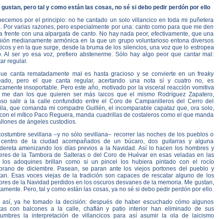
gustan, pero tal y como están las cosas, no sé si debo pedir perdón por ello
ecemos por el principio: no he cantado un solo villancico en toda mi puñetera
a. Por varias razones, pero especialmente por una: canto como para que me den
la frente con una alpargata de canto. No hay nada peor, efectivamente, que una
nión medianamente armónica en la que un grupo voluntarioso entona diversos
icos y en la que surge, desde la bruma de los silencios, una voz que lo estropea
o. Al ser yo esa voz, prefiero abstenerme. Sólo hay algo peor que cantar mal:
ar regular.
que canta rematadamente mal es hasta gracioso y se convierte en un freaky
eado, pero el que canta regular, acertando una nota sí y cuatro no, es
camente insoportable. Pero este año, motivado por la visceral reacción vomitiva
 me dan los que quieren ser más laicos que el mismo Rodríguez Zapatero,
nso salir a la calle confundido entre el Coro de Campanilleros del Cerro del
ila, que comanda mi compadre Guillén, el incomparable capataz que, ora solo,
 con el mítico Paco Reguera, manda cuadrillas de costaleros como el que manda
llones de ángeles custodios.
costumbre sevillana –y no sólo sevillana– recorrer las noches de los pueblos o
 centro de la ciudad acompañados de un búcaro, dos guitarras y alguna
dereta amenizando los días previos a la Navidad. Así lo hacen los hombres y
eres de la Tambora de Salteras o del Coro de Huévar en esas veladas en las
 los adoquines brillan como si un pincel los hubiera pintado con el rocío
prano de diciembre. Pasean, se paran ante los viejos portones del pueblo y
tan. Esas voces viejas de la tradición son capaces de rescatar alguno de los
ores de la Navidad perdidos en los oscuros desvanes de la memoria. Me gustan,
tamente. Pero, tal y como están las cosas, ya no sé si debo pedir perdón por ello.
 así, ya he tomado la decisión: después de haber escuchado cómo algunos
otas con balcones a la calle, chaflán y patio interior han eliminado de sus
tumbres la interpretación de villancicos para así asumir la ola de laicismo