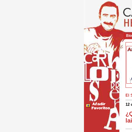
Bio
El 
12 
¿Q
la