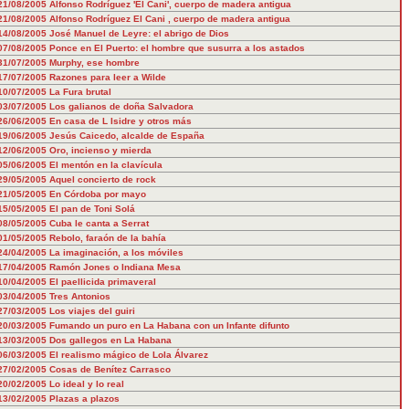
21/08/2005
Alfonso Rodríguez 'El Cani', cuerpo de madera antigua
21/08/2005
Alfonso Rodríguez El Cani , cuerpo de madera antigua
14/08/2005
José Manuel de Leyre: el abrigo de Dios
07/08/2005
Ponce en El Puerto: el hombre que susurra a los astados
31/07/2005
Murphy, ese hombre
17/07/2005
Razones para leer a Wilde
10/07/2005
La Fura brutal
03/07/2005
Los galianos de doña Salvadora
26/06/2005
En casa de L Isidre y otros más
19/06/2005
Jesús Caicedo, alcalde de España
12/06/2005
Oro, incienso y mierda
05/06/2005
El mentón en la clavícula
29/05/2005
Aquel concierto de rock
21/05/2005
En Córdoba por mayo
15/05/2005
El pan de Toni Solá
08/05/2005
Cuba le canta a Serrat
01/05/2005
Rebolo, faraón de la bahía
24/04/2005
La imaginación, a los móviles
17/04/2005
Ramón Jones o Indiana Mesa
10/04/2005
El paellicida primaveral
03/04/2005
Tres Antonios
27/03/2005
Los viajes del guiri
20/03/2005
Fumando un puro en La Habana con un Infante difunto
13/03/2005
Dos gallegos en La Habana
06/03/2005
El realismo mágico de Lola Álvarez
27/02/2005
Cosas de Benítez Carrasco
20/02/2005
Lo ideal y lo real
13/02/2005
Plazas a plazos