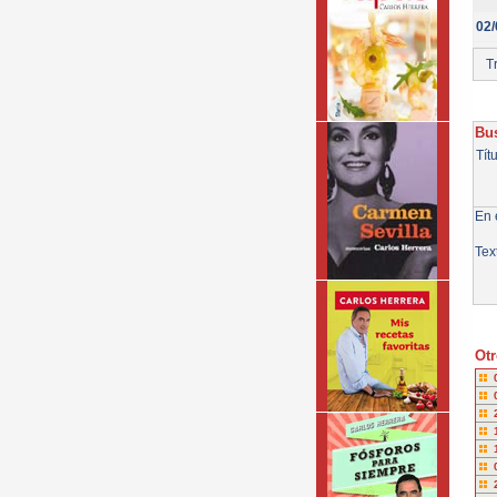
02/
Tr
Bus
Tít
En e
Tex
Otr