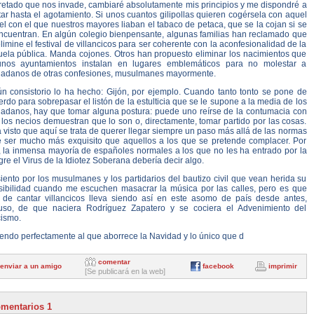
retado que nos invade, cambiaré absolutamente mis principios y me dispondré a
ar hasta el agotamiento. Si unos cuantos gilipollas quieren cogérsela con aquel
l con el que nuestros mayores liaban el tabaco de petaca, que se la cojan si se
encuentran. En algún colegio bienpensante, algunas familias han reclamado que
limine el festival de villancicos para ser coherente con la aconfesionalidad de la
uela pública. Manda cojones. Otros han propuesto eliminar los nacimientos que
unos ayuntamientos instalan en lugares emblemáticos para no molestar a
dadanos de otras confesiones, musulmanes mayormente.
ún consistorio lo ha hecho: Gijón, por ejemplo. Cuando tanto tonto se pone de
rdo para sobrepasar el listón de la estulticia que se le supone a la media de los
dadanos, hay que tomar alguna postura: puede uno reírse de la contumacia con
los necios demuestran que lo son o, directamente, tomar partido por las cosas.
 visto que aquí se trata de querer llegar siempre un paso más allá de las normas
e ser mucho más exquisito que aquellos a los que se pretende complacer. Por
o, la inmensa mayoría de españoles normales a los que no les ha entrado por la
re el Virus de la Idiotez Soberana debería decir algo.
iento por los musulmanes y los partidarios del bautizo civil que vean herida su
sibilidad cuando me escuchen masacrar la música por las calles, pero es que
 de cantar villancicos lleva siendo así en este asomo de país desde antes,
luso, de que naciera Rodríguez Zapatero y se cociera el Advenimiento del
cismo.
endo perfectamente al que aborrece la Navidad y lo único que d
comentar
enviar a un amigo
facebook
imprimir
[Se publicará en la web]
mentarios 1