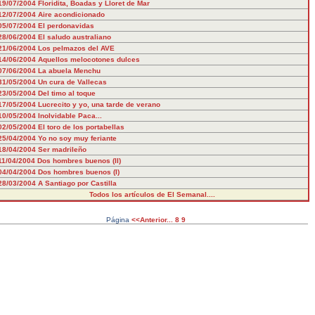
19/07/2004
Floridita, Boadas y Lloret de Mar
12/07/2004
Aire acondicionado
05/07/2004
El perdonavidas
28/06/2004
El saludo australiano
21/06/2004
Los pelmazos del AVE
14/06/2004
Aquellos melocotones dulces
07/06/2004
La abuela Menchu
31/05/2004
Un cura de Vallecas
23/05/2004
Del timo al toque
17/05/2004
Lucrecito y yo, una tarde de verano
10/05/2004
Inolvidable Paca...
02/05/2004
El toro de los portabellas
25/04/2004
Yo no soy muy feriante
18/04/2004
Ser madrileño
11/04/2004
Dos hombres buenos (II)
04/04/2004
Dos hombres buenos (I)
28/03/2004
A Santiago por Castilla
Todos los artículos de El Semanal....
Página
<<Anterior...
8
9