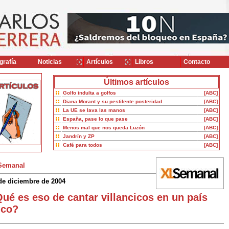
grafía
Noticias
Artículos
Libros
Contacto
Últimos artículos
Golfo indulta a golfos
[ABC]
Diana Morant y su pestilente posteridad
[ABC]
La UE se lava las manos
[ABC]
España, pase lo que pase
[ABC]
Menos mal que nos queda Luzón
[ABC]
Jandrín y ZP
[ABC]
Café para todos
[ABC]
Semanal
de diciembre de 2004
ué es eso de cantar villancicos en un país
ico?