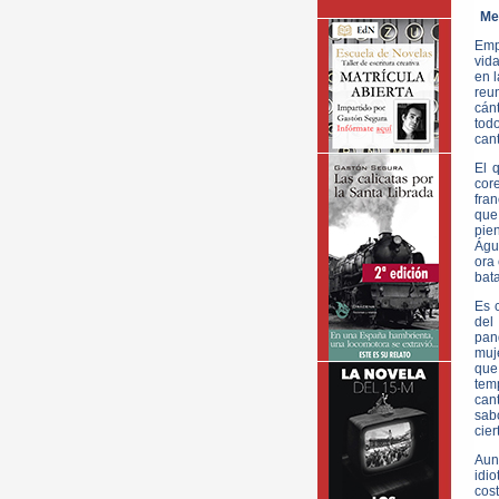
Me 
Emp
vid
en 
reu
cánt
tod
cant
El 
cor
fran
que
pie
Águ
ora
bata
Es 
del
pan
muj
que
tem
can
sab
cier
Aun
idi
cos