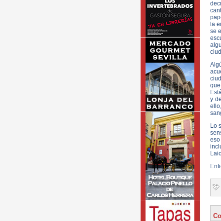
dec
cant
pape
la 
se e
esc
alg
ciu
Alg
acue
ciu
que 
Está
y d
ell
sang
Lo s
sen
eso
inc
Lai
Enti
Co