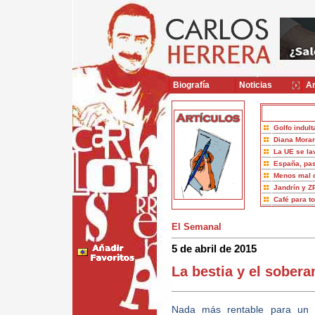
Biografía
Noticias
Ar
Golfo indult
Diana Moran
La UE se la
España, pas
Menos mal 
Jandrín y Z
Café para t
El Semanal
5 de abril de 2015
La bestia y el sobera
Nada más rentable para un a