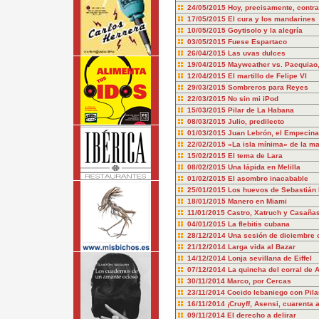
24/05/2015
Hoy, precisamente, contra
17/05/2015
El cura y los mandarines
10/05/2015
Goytisolo y la alegría
03/05/2015
Fuese Espartaco
26/04/2015
Las uvas dulces
19/04/2015
Mayweather vs. Pacquiao, 
12/04/2015
El martillo de Felipe VI
29/03/2015
Sombreros para Reyes
22/03/2015
No sin mi iPod
15/03/2015
Pilar de La Habana
08/03/2015
Julio, predilecto
01/03/2015
Juan Lebrón, el Empecin
22/02/2015
«La isla mínima» de la m
15/02/2015
El tema de Lara
08/02/2015
Una lápida en Melilla
01/02/2015
El asombro inacabable
25/01/2015
Los huevos de Sebastián
18/01/2015
Manero en Miami
11/01/2015
Castro, Xatruch y Casaña
04/01/2015
La flebitis cubana
28/12/2014
Una sesión de diciembre 
21/12/2014
Larga vida al Bazar
14/12/2014
Lonja sevillana de Eiffel
07/12/2014
La quincha del corral de 
30/11/2014
Marco, por Cercas
23/11/2014
Cocido lebaniego con Pilar
16/11/2014
¡Cruyff, Asensi, cuarenta 
09/11/2014
El derecho a delirar