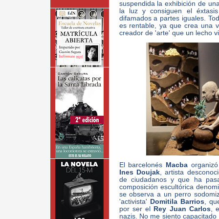
suspendida la exhibición de un
la luz y consiguen el éxtasi
difamados a partes iguales. To
es rentable, ya que crea una v
creador de 'arte' que un lecho vi
El barcelonés
Macba
organizó
Ines Doujak
, artista descono
de ciudadanos y que ha pasa
composición escultórica deno
se observa a un perro sodomiz
'activista'
Domitila Barrios
, qu
por ser el
Rey Juan Carlos
, 
nazis. No me siento capacitado 