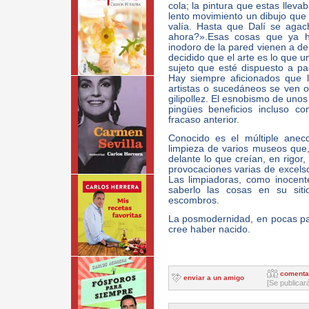
cola; la pintura que estas lleva
lento movimiento un dibujo que
valía. Hasta que Dalí se agac
ahora?».Esas cosas que ya 
inodoro de la pared vienen a de
decidido que el arte es lo que u
sujeto que esté dispuesto a pag
Hay siempre aficionados que 
artistas o sucedáneos se ven ob
gilipollez. El esnobismo de uno
pingües beneficios incluso c
fracaso anterior.
Conocido es el múltiple anec
limpieza de varios museos que,
delante lo que creían, en rigor
provocaciones varias de excelso
Las limpiadoras, como inocente
saberlo las cosas en su siti
escombros.
La posmodernidad, en pocas pa
cree haber nacido.
comenta
enviar a un amigo
[Se publicar