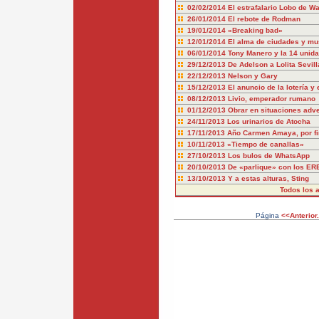
02/02/2014
El estrafalario Lobo de Wa
26/01/2014
El rebote de Rodman
19/01/2014
«Breaking bad»
12/01/2014
El alma de ciudades y m
06/01/2014
Tony Manero y la 14 unida
29/12/2013
De Adelson a Lolita Sevill
22/12/2013
Nelson y Gary
15/12/2013
El anuncio de la lotería y
08/12/2013
Livio, emperador rumano
01/12/2013
Obrar en situaciones adv
24/11/2013
Los urinarios de Atocha
17/11/2013
Año Carmen Amaya, por fi
10/11/2013
«Tiempo de canallas»
27/10/2013
Los bulos de WhatsApp
20/10/2013
De «parlique» con los ER
13/10/2013
Y a estas alturas, Sting
Todos los a
Página
<<Anterior.