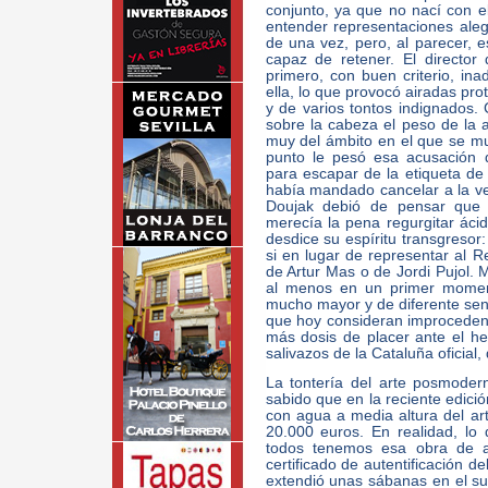
conjunto, ya que no nací con el
entender representaciones ale
de una vez, pero, al parecer, 
capaz de retener. El directo
primero, con buen criterio, ina
ella, lo que provocó airadas pro
y de varios tontos indignados. 
sobre la cabeza el peso de la 
muy del ámbito en el que se mu
punto le pesó esa acusación 
para escapar de la etiqueta de '
había mandado cancelar a la ve
Doujak debió de pensar que 
merecía la pena regurgitar ácid
desdice su espíritu transgreso
si en lugar de representar al R
de Artur Mas o de Jordi Pujol. M
al menos en un primer moment
mucho mayor y de diferente sent
que hoy consideran improceden
más dosis de placer ante el he
salivazos de la Cataluña oficial,
La tontería del arte posmodern
sabido que en la reciente edici
con agua a media altura del art
20.000 euros. En realidad, lo 
todos tenemos esa obra de ar
certificado de autentificación de
extendió unas sábanas en el sue