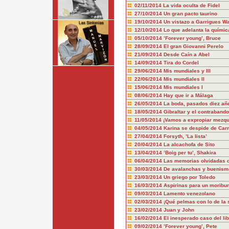
02/11/2014
La vida oculta de Fidel
27/10/2014
Un gran pacto taurino
19/10/2014
Un vistazo a Garrigues Wa
12/10/2014
Lo que adelanta la químic
05/10/2014
’Forever young’, Bruce
28/09/2014
El gran Giovanni Perelo
21/09/2014
Desde Caín a Abel
14/09/2014
Tira do Cordel
29/06/2014
Mis mundiales y III
22/06/2014
Mis mundiales II
15/06/2014
Mis mundiales I
08/06/2014
Hay que ir a Málaga
26/05/2014
La boda, pasados diez añ
18/05/2014
Gibraltar y el contraband
11/05/2014
¡Vamos a expropiar mezqu
04/05/2014
Karina se despide de Ca
27/04/2014
Forsyth, ’La lista’
20/04/2014
La alcachofa de Sito
13/04/2014
’Boig per tu’, Shakira
06/04/2014
Las memorias olvidadas 
30/03/2014
De avalanchas y buenism
23/03/2014
Un griego por Toledo
16/03/2014
Aspirinas para un moribu
09/03/2014
Lamento venezolano
02/03/2014
¡Qué pelmas con lo de la s
23/02/2014
Juan y John
16/02/2014
El inesperado caso del li
09/02/2014
’Forever young’, Pete