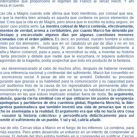
intercambio que proporcionó el régimen de Franco al Tercer Reich. Y ahí
ieza el cuento.
cas cita a Magris cuando este afirma que todo mentiroso, por colosal que sea,
e que la mentira bien armada es aquella que contiene no pocos elementos de
ad. Creo que la cita es de Magris, pero ahora que lo escribo no estoy seguro; en
quier caso podría serlo.
La mentira colosal de Marco contenía, efectivamente,
gmentos de verdad, aroma a certidumbre, por cuanto Marco fue detenido por
Gestapo y encarcelado algunos días por algunas cuestiones menores
acionadas con el orden público.
Es decir, en puridad, nuestro hombre sí estuvo
enido por los alemanes... solo que en un calabozo un par de días y no en los
ibles barracones de Flossenbürg. Al poco fue devuelto expeditivamente a
ña y Marco comenzó, paso a paso, a reconstruir su vida, a inventar su historia
 tanta precisión y detalle que nadie que le escuchara, ni siquiera auténticos
agonistas de la tragedia, podía sospechar que todo era producto de la fantasía.
 vez desenmascarado al cabo de muchos años, después de haberse revelado
 una referencia nacional y continental del sufrimiento, Marco fue convertido en
 excrecencia social. A pesar de ello no se arredró. Defendió su proceder
gurando que gracias a su habilidad para la comunicación y su capacidad para
ucir auditorios hizo de la causa de los represaliados un permanente altar de
nocimiento y respeto. Y es posible que así fuera: su habilidad en las diferentes
formances en las que estuvo implicado estaban fuera de duda.
Su argumento,
 demás, guarda cierta similitud con el que utilizaron sin asomo de vergüenza
 apologetas y partidarios de otra cuentista global, Rigoberta Menchú, la líder
igenista guatemalteca que también inventó una vida de penurias que ni con
ho se asemejaba a la realidad. El argumento era que ella no hacía otra cosa
 «asumir la historia colectiva» y personificarla didácticamente para así
smitir el sufrimiento de un pueblo. Y tal y tal, cabría añadir.
sar de ello, Cercas sitúa a Marco en el fuego de los infiernos. Le condena, para
 más exactos. Pero antes desarrolla un esfuerzo en un intento de comprender al
onaje. El debate del libro estriba también en si comprender es justificar. Cercas