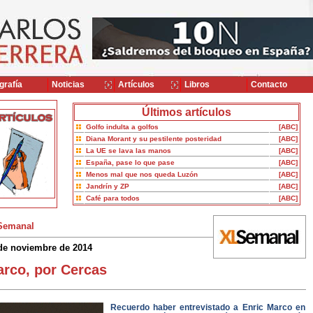
grafía
Noticias
Artículos
Libros
Contacto
Últimos artículos
Golfo indulta a golfos
[ABC]
Diana Morant y su pestilente posteridad
[ABC]
La UE se lava las manos
[ABC]
España, pase lo que pase
[ABC]
Menos mal que nos queda Luzón
[ABC]
Jandrín y ZP
[ABC]
Café para todos
[ABC]
Semanal
de noviembre de 2014
rco, por Cercas
Recuerdo haber entrevistado a Enric Marco en