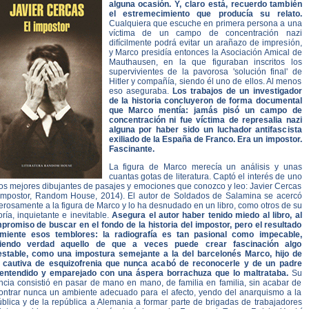
alguna ocasión. Y, claro está, recuerdo también
el estremecimiento que producía su relato.
Cualquiera que escuche en primera persona a una
víctima de un campo de concentración nazi
difícilmente podrá evitar un arañazo de impresión,
y Marco presidía entonces la Asociación Amical de
Mauthausen, en la que figuraban inscritos los
supervivientes de la pavorosa 'solución final' de
Hitler y compañía, siendo él uno de ellos. Al menos
eso aseguraba.
Los trabajos de un investigador
de la historia concluyeron de forma documental
que Marco mentía: jamás pisó un campo de
concentración ni fue víctima de represalia nazi
alguna por haber sido un luchador antifascista
exiliado de la España de Franco. Era un impostor.
Fascinante.
La figura de Marco merecía un análisis y unas
cuantas gotas de literatura. Captó el interés de uno
los mejores dibujantes de pasajes y emociones que conozco y leo: Javier Cercas
 impostor, Random House, 2014). El autor de Soldados de Salamina se acercó
rosamente a la figura de Marco y lo ha desnudado en un libro, como otros de su
oría, inquietante e inevitable.
Asegura el autor haber tenido miedo al libro, al
promiso de buscar en el fondo de la historia del impostor, pero el resultado
miente esos temblores: la radiografía es tan pasional como impecable,
iendo verdad aquello de que a veces puede crear fascinación algo
estable, como una impostura semejante a la del barcelonés Marco, hijo de
 cautiva de esquizofrenia que nunca acabó de reconocerle y de un padre
entendido y emparejado con una áspera borrachuza que lo maltrataba.
Su
ancia consistió en pasar de mano en mano, de familia en familia, sin acabar de
ontrar nunca un ambiente adecuado para el afecto, yendo del anarquismo a la
ública y de la república a Alemania a formar parte de brigadas de trabajadores