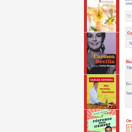
cree
Co
Tr
Bus
Tít
En e
Tex
Otr