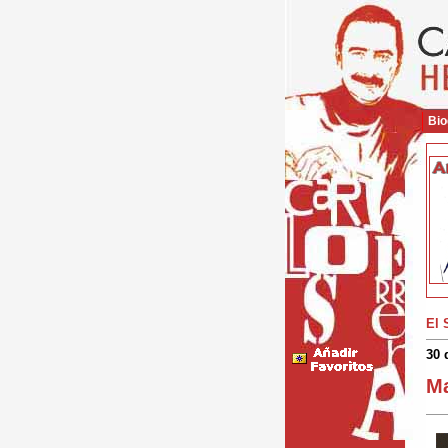
Bio
El 
30 
Ma