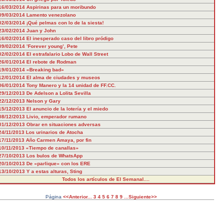
16/03/2014
Aspirinas para un moribundo
09/03/2014
Lamento venezolano
02/03/2014
¡Qué pelmas con lo de la siesta!
23/02/2014
Juan y John
16/02/2014
El inesperado caso del libro pródigo
09/02/2014
’Forever young’, Pete
02/02/2014
El estrafalario Lobo de Wall Street
26/01/2014
El rebote de Rodman
19/01/2014
«Breaking bad»
12/01/2014
El alma de ciudades y museos
06/01/2014
Tony Manero y la 14 unidad de FF.CC.
29/12/2013
De Adelson a Lolita Sevilla
22/12/2013
Nelson y Gary
15/12/2013
El anuncio de la lotería y el miedo
08/12/2013
Livio, emperador rumano
01/12/2013
Obrar en situaciones adversas
24/11/2013
Los urinarios de Atocha
17/11/2013
Año Carmen Amaya, por fin
10/11/2013
«Tiempo de canallas»
27/10/2013
Los bulos de WhatsApp
20/10/2013
De «parlique» con los ERE
13/10/2013
Y a estas alturas, Sting
Todos los artículos de El Semanal....
Página
<<Anterior...
3
4
5
6
7
8
9
...Siguiente>>