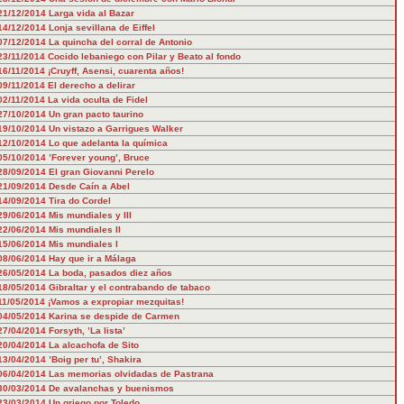
21/12/2014
Larga vida al Bazar
14/12/2014
Lonja sevillana de Eiffel
07/12/2014
La quincha del corral de Antonio
23/11/2014
Cocido lebaniego con Pilar y Beato al fondo
16/11/2014
¡Cruyff, Asensi, cuarenta años!
09/11/2014
El derecho a delirar
02/11/2014
La vida oculta de Fidel
27/10/2014
Un gran pacto taurino
19/10/2014
Un vistazo a Garrigues Walker
12/10/2014
Lo que adelanta la química
05/10/2014
’Forever young’, Bruce
28/09/2014
El gran Giovanni Perelo
21/09/2014
Desde Caín a Abel
14/09/2014
Tira do Cordel
29/06/2014
Mis mundiales y III
22/06/2014
Mis mundiales II
15/06/2014
Mis mundiales I
08/06/2014
Hay que ir a Málaga
26/05/2014
La boda, pasados diez años
18/05/2014
Gibraltar y el contrabando de tabaco
11/05/2014
¡Vamos a expropiar mezquitas!
04/05/2014
Karina se despide de Carmen
27/04/2014
Forsyth, ’La lista’
20/04/2014
La alcachofa de Sito
13/04/2014
’Boig per tu’, Shakira
06/04/2014
Las memorias olvidadas de Pastrana
30/03/2014
De avalanchas y buenismos
23/03/2014
Un griego por Toledo