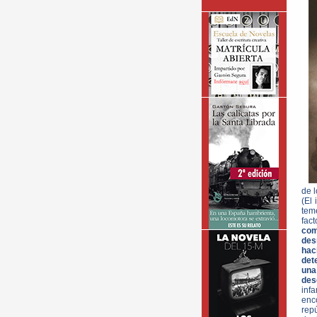
de 
(El
teme
fact
com
des
hac
det
una
des
inf
enc
rep