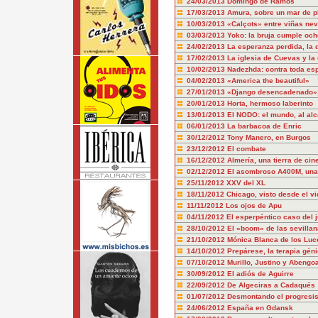
24/03/2013
Domingo de Ramos
17/03/2013
Amura, sobre un mar de p
10/03/2013
«Calçots» entre viñas ne
03/03/2013
Yoko: la bruja cumple oc
24/02/2013
La esperanza perdida, la
17/02/2013
La iglesia de Cuevas y l
10/02/2013
Nadezhda: contra toda es
04/02/2013
«America the beautiful»
27/01/2013
«Django desencadenado», 
20/01/2013
Horta, hermoso laberinto
13/01/2013
El NODO: el mundo, al al
06/01/2013
La barbacoa de Enric
30/12/2012
Tony Manero, en Burgos
23/12/2012
El combate
16/12/2012
Almería, una tierra de cin
02/12/2012
El asombroso A400M, una
25/11/2012
XXV del XL
18/11/2012
Chicago, visto desde el vi
11/11/2012
Los ojos de Apu
04/11/2012
El esperpéntico caso del 
28/10/2012
El «boom» de las sevilla
21/10/2012
Mónica Blanca de los Luc
14/10/2012
Prepárese, la terapia géni
07/10/2012
Murillo, Justino y Abengo
30/09/2012
El adiós de Aguirre
22/09/2012
De Algeciras a Cadaqués
01/07/2012
Desmontando el progresi
24/06/2012
España en Gdansk