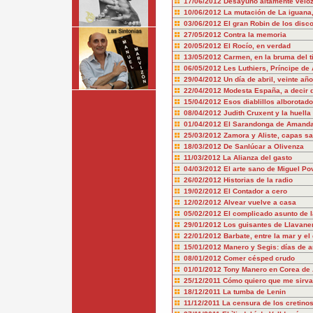
17/06/2012
Desayuno altamente velo
10/06/2012
La mutación de La iguana
03/06/2012
El gran Robin de los disc
27/05/2012
Contra la memoria
20/05/2012
El Rocío, en verdad
13/05/2012
Carmen, en la bruma del 
06/05/2012
Les Luthiers, Príncipe de 
29/04/2012
Un día de abril, veinte añ
22/04/2012
Modesta España, a decir d
15/04/2012
Esos diablillos alborotad
08/04/2012
Judith Cruxent y la huell
01/04/2012
El Sarandonga de Amand
25/03/2012
Zamora y Aliste, capas sa
18/03/2012
De Sanlúcar a Olivenza
11/03/2012
La Alianza del gasto
04/03/2012
El arte sano de Miguel Po
26/02/2012
Historias de la radio
19/02/2012
El Contador a cero
12/02/2012
Alvear vuelve a casa
05/02/2012
El complicado asunto de la
29/01/2012
Los guisantes de Llavanera
22/01/2012
Barbate, entre la mar y e
15/01/2012
Manero y Segis: días de ar
08/01/2012
Comer césped crudo
01/01/2012
Tony Manero en Corea de 
25/12/2011
Cómo quiero que me sirva
18/12/2011
La tumba de Lenin
11/12/2011
La censura de los cretino