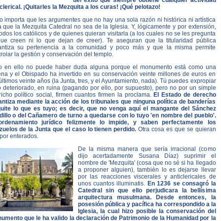
del éxito que siempre obtiene cualquier actividad
clerical. ¡Quitarles la Mezquita a los curas! ¡Qué pelotazo!
 importa que les argumentes que no hay una sola razón ni histórica ni artística
 que la Mezquita Catedral no sea de la Iglesia. Y, lógicamente y por extensión,
odos los católicos y de quienes quieran visitarla (a los cuales no se les pregunta
que creen ni lo que dejan de creer). Te aseguran que la titularidad pública
antiza su pertenencia a la comunidad y poco más y que la misma permite
rolar la gestión y conservación del templo.
o en ello no puede haber duda alguna porque el monumento está como una
ena y el Obispado ha invertido en su conservación veinte millones de euros en
últimos veinte años (la Junta, tres, y el Ayuntamiento, nada). Tú puedes expropiar
 deteriorado, en ruina (pagando por ello, por supuesto), pero no por un simple
icho político social, firmen cuantos firmen la proclama.
El Estado de derecho
antiza mediante la acción de los tribunales que ninguna política de banderías
quite lo que es tuyo; es decir, que no venga aquí el mangante del Sánchez
dillo o del Cañamero de turno a quedarse con lo tuyo 'en nombre del pueblo'.
ordenamiento jurídico felizmente lo impide, y saben perfectamente los
ezuelos de la Junta que el caso lo tienen perdido.
Otra cosa es que se quieran
por enterados.
De la misma manera que sería irracional (como
dijo acertadamente Susana Díaz) suprimir el
nombre de 'Mezquita' (cosa que no sé si ha llegado
a proponer alguien), también lo es dejarse llevar
por las reacciones viscerales y anticlericales de
unos cuantos illuminatis.
En 1236 se consagró la
Catedral sin que ello perjudicara la bellísima
arquitectura musulmana. Desde entonces, la
posesión pública y pacífica ha correspondido a la
Iglesia, la cual hizo posible la conservación del
umento que le ha valido la declaración de Patrimonio de la Humanidad por la