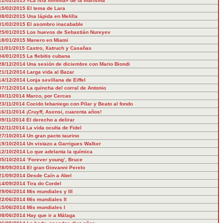
22/02/2015
«La isla mínima» de la marisma
15/02/2015
El tema de Lara
08/02/2015
Una lápida en Melilla
01/02/2015
El asombro inacabable
25/01/2015
Los huevos de Sebastián Nureyev
18/01/2015
Manero en Miami
11/01/2015
Castro, Xatruch y Casañas
04/01/2015
La flebitis cubana
28/12/2014
Una sesión de diciembre con Mario Biondi
21/12/2014
Larga vida al Bazar
14/12/2014
Lonja sevillana de Eiffel
07/12/2014
La quincha del corral de Antonio
30/11/2014
Marco, por Cercas
23/11/2014
Cocido lebaniego con Pilar y Beato al fondo
16/11/2014
¡Cruyff, Asensi, cuarenta años!
09/11/2014
El derecho a delirar
02/11/2014
La vida oculta de Fidel
27/10/2014
Un gran pacto taurino
19/10/2014
Un vistazo a Garrigues Walker
12/10/2014
Lo que adelanta la química
05/10/2014
’Forever young’, Bruce
28/09/2014
El gran Giovanni Perelo
21/09/2014
Desde Caín a Abel
14/09/2014
Tira do Cordel
29/06/2014
Mis mundiales y III
22/06/2014
Mis mundiales II
15/06/2014
Mis mundiales I
08/06/2014
Hay que ir a Málaga