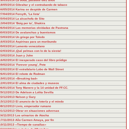
26/05/2014
La boda, pasados diez años
18/05/2014
Gibraltar y el contrabando de tabaco
04/05/2014
Karina se despide de Carmen
27/04/2014
Forsyth, ’La lista’
20/04/2014
La alcachofa de Sito
13/04/2014
’Boig per tu’, Shakira
06/04/2014
Las memorias olvidadas de Pastrana
30/03/2014
De avalanchas y buenismos
23/03/2014
Un griego por Toledo
16/03/2014
Aspirinas para un moribundo
09/03/2014
Lamento venezolano
02/03/2014
¡Qué pelmas con lo de la siesta!
23/02/2014
Juan y John
16/02/2014
El inesperado caso del libro pródigo
09/02/2014
’Forever young’, Pete
02/02/2014
El estrafalario Lobo de Wall Street
26/01/2014
El rebote de Rodman
19/01/2014
«Breaking bad»
12/01/2014
El alma de ciudades y museos
06/01/2014
Tony Manero y la 14 unidad de FF.CC.
29/12/2013
De Adelson a Lolita Sevilla
22/12/2013
Nelson y Gary
15/12/2013
El anuncio de la lotería y el miedo
08/12/2013
Livio, emperador rumano
01/12/2013
Obrar en situaciones adversas
24/11/2013
Los urinarios de Atocha
17/11/2013
Año Carmen Amaya, por fin
10/11/2013
«Tiempo de canallas»