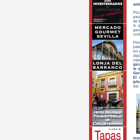
anti
Poco
para
de t
lo 
gar
cont
Per
pat
los 
algo
capr
gar
te 
Gor
El 
jef
dar 
mon