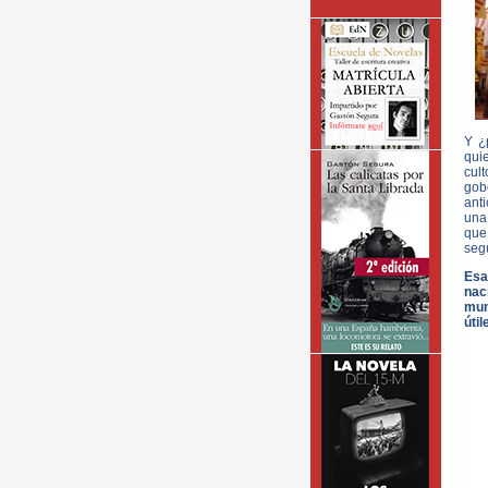
Y ¿
quie
cult
gob
anti
una 
que
seg
Esa
nac
mun
úti