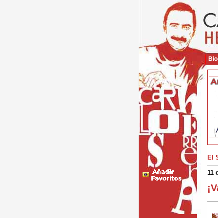
Bio
El 
11 
¡V