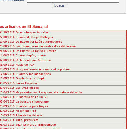
os artículos en El Semanal
04/10/2015
De camino por Asturias I
27/09/2015
El sollo de Diego Gallegos
20/09/2015
De paseo por León y alrededores
28/06/2015
Los primeros estimulantes días del fiestón
21/06/2015
De Puente La Reina a Estella
14/06/2015
Cuatro elepés, cuatro
07/06/2015
Un lamento por Aránzazu
31/05/2015
«Días de ira»
24/05/2015
Hoy, precisamente, contra el populismo
17/05/2015
El cura y los mandarines
10/05/2015
Goytisolo y la alegría
03/05/2015
Fuese Espartaco
26/04/2015
Las uvas dulces
19/04/2015
Mayweather vs. Pacquiao, el combate del siglo
12/04/2015
El martillo de Felipe VI
05/04/2015
La bestia y el soberano
29/03/2015
Sombreros para Reyes
22/03/2015
No sin mi iPod
15/03/2015
Pilar de La Habana
08/03/2015
Julio, predilecto
01/03/2015
Juan Lebrón, el Empecinado