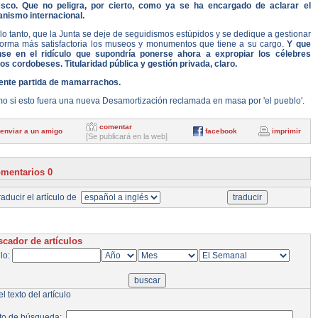
sco. Que no peligra, por cierto, como ya se ha encargado de aclarar el
anismo internacional.
lo tanto, que la Junta se deje de seguidismos estúpidos y se dedique a gestionar
forma más satisfactoria los museos y monumentos que tiene a su cargo.
Y que
nse en el ridículo que supondría ponerse ahora a expropiar los célebres
os cordobeses. Titularidad pública y gestión privada, claro.
iente partida de mamarrachos.
o si esto fuera una nueva Desamortización reclamada en masa por 'el pueblo'.
comentar
enviar a un amigo
facebook
imprimir
[Se publicará en la web]
mentarios 0
aducir el artículo de
cador de artículos
ulo:
l texto del artículo
to de búsqueda: