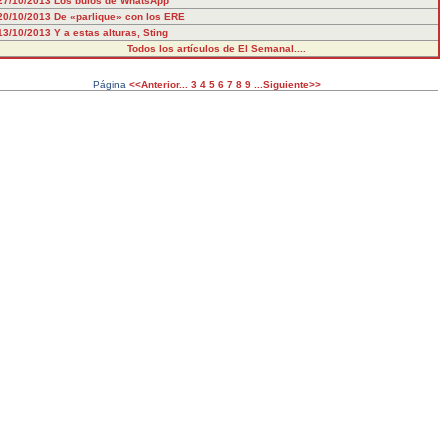
27/10/2013
Los bulos de WhatsApp
20/10/2013
De «parlique» con los ERE
13/10/2013
Y a estas alturas, Sting
Todos los artículos de El Semanal....
Página
<<Anterior...
3
4
5
6
7
8
9
...Siguiente>>