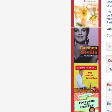
Une
org
Por 
de 
pie
Pati
Val
Com
Co
Tr
Bus
Tít
En e
Tex