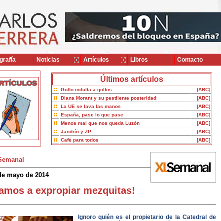
grafía
Noticias
Artículos
Libros
Contacto
Últimos artículos
Golfo indulta a golfos
[ABC]
Diana Morant y su pestilente posteridad
[ABC]
La UE se lava las manos
[ABC]
España, pase lo que pase
[ABC]
Menos mal que nos queda Luzón
[ABC]
Jandrín y ZP
[ABC]
Café para todos
[ABC]
Semanal
de mayo de 2014
amos a expropiar mezquitas!
Ignoro quién es el propietario de la Catedral de