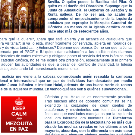
Sevilla. O quién posee la Basílica del Pilar. O
quién es el dueño del Obradoiro. Supongo que la
Junta de Andalucía, el Gobierno de Aragón y la
Xunta gallega. De no ser así, no acabo de
comprender el empecinamiento de la izquierda
andaluza por expropiar la Mezquita Catedral de
Córdoba, en manos de la Iglesia católica desde
hace algo más de setecientos años.
para qué la quiere?, ¿para que esté abierta y al alcance de cualquiera que
ra visitarla?: si ya lo está, magníficamente conservada, abierta en horarios de
o y de visita turística... ¿Entonces? Déjenme que piense. De no ser que la Junta
ernada por el PSOE e IU quiera dar satisfacción a las tradicionales diarreas
clericales de varios colectivos y obligar a poner al servicio del rezo islámico toda
catedral católica, no se me ocurre otra pretensión, especialmente si lo primero
 aducen las autoridades es que, a pesar del cambio de titularidad, la Iglesia
uiría gestionando tal impresionante monumento.
 malicia me viene a la cabeza comprobando quién respalda la campaña
ional e internacional que un par de individuos han desatado por medio
do: Junta Islámica e Instituto Halal, además de una buena serie de tontos
les de la izquierda mundial. En viendo quiénes son y quiénes subvencionan...
Córdoba y su Mezquita es enormemente peculiar.
Tras muchos años de gobierno comunista se ha
extendido la costumbre de crear cientos de
plataformas y movimientos con los más variados
fines, aunque casi todos manejados por la izquierda
local, ora tolerante, ora montaraz.
La Plataforma
para la Expropiación de la Mezquita no es más que
otra de las muchas creadas en los últimos años la
mayoría, absurdas, con la diferencia en este caso