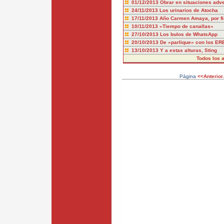
01/12/2013
Obrar en situaciones adv
24/11/2013
Los urinarios de Atocha
17/11/2013
Año Carmen Amaya, por fi
10/11/2013
«Tiempo de canallas»
27/10/2013
Los bulos de WhatsApp
20/10/2013
De «parlique» con los ER
13/10/2013
Y a estas alturas, Sting
Todos los a
Página
<<Anterior.