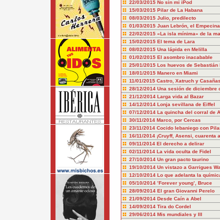
22/03/2015
No sin mi iPod
15/03/2015
Pilar de La Habana
08/03/2015
Julio, predilecto
01/03/2015
Juan Lebrón, el Empecin
22/02/2015
«La isla mínima» de la m
15/02/2015
El tema de Lara
08/02/2015
Una lápida en Melilla
01/02/2015
El asombro inacabable
25/01/2015
Los huevos de Sebastián
18/01/2015
Manero en Miami
11/01/2015
Castro, Xatruch y Casaña
28/12/2014
Una sesión de diciembre 
21/12/2014
Larga vida al Bazar
14/12/2014
Lonja sevillana de Eiffel
07/12/2014
La quincha del corral de 
30/11/2014
Marco, por Cercas
23/11/2014
Cocido lebaniego con Pilar
16/11/2014
¡Cruyff, Asensi, cuarenta 
09/11/2014
El derecho a delirar
02/11/2014
La vida oculta de Fidel
27/10/2014
Un gran pacto taurino
19/10/2014
Un vistazo a Garrigues Wa
12/10/2014
Lo que adelanta la químic
05/10/2014
’Forever young’, Bruce
28/09/2014
El gran Giovanni Perelo
21/09/2014
Desde Caín a Abel
14/09/2014
Tira do Cordel
29/06/2014
Mis mundiales y III