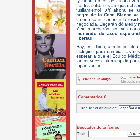
¡¡Cuántos años de euforia verb
por los solidarios amigos del s
fusilamiento!!
¿Y ahora se a
negro de la Casa Blanca v
creen eso no conocen la resist
negociada. Llegarán dólares y n
Y se marcharán sin más gana
muriendo de asco esperand
libertad.
Hay, me dicen, una legión de 
biológico para cambiar las co
esperar a que el Equipo Médico 
tantas veces interrumpido por el
tripas vacías.
comenta
enviar a un amigo
[Se publicar
Comentarios 0
Traducir el artículo de
Buscador de artículos
Título: