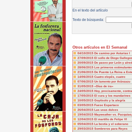
En el texto del artículo
Texto de búsqueda:
Otros artículos en El Semanal
04/10/2015
De camino por Asturias I
27/09/2015
El sollo de Diego Gallego
20/09/2015
De paseo por León y alre
28/06/2015
Los primeros estimulantes
21/06/2015
De Puente La Reina a Este
14/06/2015
Cuatro elepés, cuatro
07/06/2015
Un lamento por Aránzazu
31/05/2015
«Días de ira»
24/05/2015
Hoy, precisamente, contra
17/05/2015
El cura y los mandarines
10/05/2015
Goytisolo y la alegría
03/05/2015
Fuese Espartaco
26/04/2015
Las uvas dulces
19/04/2015
Mayweather vs. Pacquiao, 
12/04/2015
El martillo de Felipe VI
05/04/2015
La bestia y el soberano
29/03/2015
Sombreros para Reyes