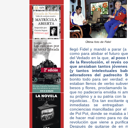
Última foto de Fidel
llegó Fidel y mandó a parar (a
como para atisbar el futuro qu
del Vedado en la que,
al poco 
de la Revolución, el revés co
que ansiaban tantos jóvenes 
(y tantos intelectuales ba
adoradores del padrecito St
bonito todo para ser verdad: e
estaban llenos de verbo subvers
besos y flores, proclamando la 
que no padecería envidia ni amb
su prójimo y a su patria con la 
injusticias... Era tan excitant
inmediatas se entregaban d
conciencias mancilladas por e
de Pol Pot, donde se mataba a l
de hacer mal como para no da
revolución que viene a purifi
Después de quitarse de en me