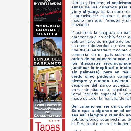
Urrutia y Dorticós,
el castrism
almas de los cubanos para s
yin y el yang:
es tan duro el c
imprescindible eliminar a aqu
mucho más allá. Paredón y al 
inevitable.
Y así llegó la chapuza de ba
aprender que no debía fiarse d
debían fiarse de ninguno de los 
es donde de verdad se hizo ma
Ese fue el verdadero bloqueo
comercial de un país sobre o
orden de no comerciar con un
los discursos revoluciona
justificar la ineptitud e ine
sin palmeras), pero en rea
verde olivo pudieran compr
siempre y cuando tuvieran
desplome del amigo soviético
precio de diamante, significó
llamó 'periodo especial' y l
mudó de color la mancha de la 
Ser cubano es ser un conden
Solo que a algunos en el ex
sea así siempre y cuando no
pobres isleños sean víctimas d
él. Pero a mí que no me llamen.