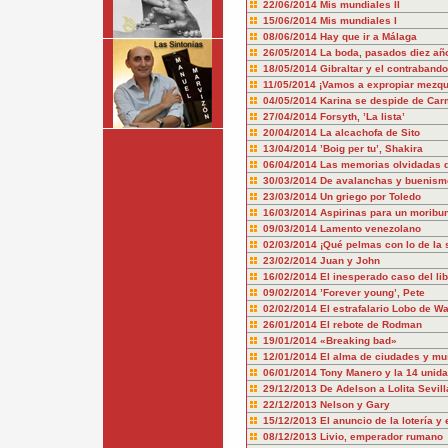
22/06/2014
Mis mundiales II
15/06/2014
Mis mundiales I
08/06/2014
Hay que ir a Málaga
26/05/2014
La boda, pasados diez añ
18/05/2014
Gibraltar y el contraband
11/05/2014
¡Vamos a expropiar mezqu
04/05/2014
Karina se despide de Ca
27/04/2014
Forsyth, ’La lista’
20/04/2014
La alcachofa de Sito
13/04/2014
’Boig per tu’, Shakira
06/04/2014
Las memorias olvidadas 
30/03/2014
De avalanchas y buenism
23/03/2014
Un griego por Toledo
16/03/2014
Aspirinas para un moribu
09/03/2014
Lamento venezolano
02/03/2014
¡Qué pelmas con lo de la s
23/02/2014
Juan y John
16/02/2014
El inesperado caso del li
09/02/2014
’Forever young’, Pete
02/02/2014
El estrafalario Lobo de Wa
26/01/2014
El rebote de Rodman
19/01/2014
«Breaking bad»
12/01/2014
El alma de ciudades y m
06/01/2014
Tony Manero y la 14 unida
29/12/2013
De Adelson a Lolita Sevill
22/12/2013
Nelson y Gary
15/12/2013
El anuncio de la lotería y
08/12/2013
Livio, emperador rumano