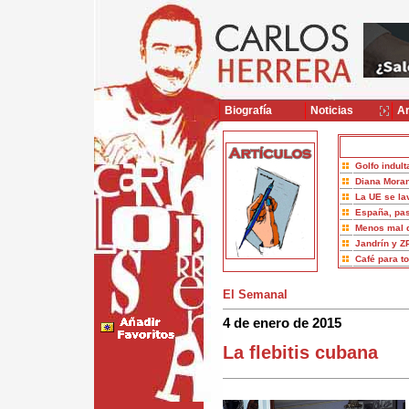
Biografía
Noticias
Ar
Golfo indult
Diana Moran
La UE se la
España, pas
Menos mal 
Jandrín y Z
Café para t
El Semanal
4 de enero de 2015
La flebitis cubana