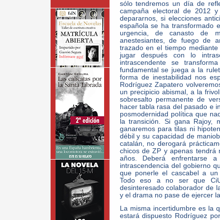
sólo tendremos un día de refl
campaña electoral de 2012 
depararnos, si elecciones antici
española se ha transformado e
urgencia, de canasto de me
anestesiantes, de fuego de ar
trazado en el tiempo mediante
jugar después con lo intras
intrascendente se transform
fundamental se juega a la rul
forma de inestabilidad nos es
Rodríguez Zapatero volveremos
un precipicio abismal, a la friv
sobresalto permanente de ver
hacer tabla rasa del pasado e i
posmodernidad política que na
la transición. Si gana Rajoy,
ganaremos para tilas ni hipote
débil y su capacidad de maniobr
catalán, no derogará prácticam
chicos de ZP y apenas tendrá 
años. Deberá enfrentarse a 
intrascendencia del gobierno 
que ponerle el cascabel a un 
Todo eso a no ser que CiU
desinteresado colaborador de 
y el drama no pase de ejercer l
La misma incertidumbre es la 
estará dispuesto Rodríguez po