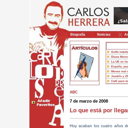
Biografía
Noticias
Ar
Golfo indult
Diana Moran
La UE se la
España, pas
Menos mal 
Jandrín y Z
Café para t
ABC
7 de marzo de 2008
Lo que está por llega
Hoy acaban los cuatro años d