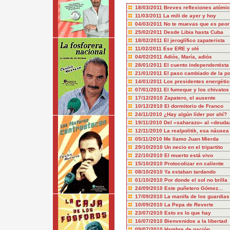
18/03/2011
Breves reflexiones atómi
11/03/2011
La mili de ayer y hoy
04/03/2011
No te muevas que es peor
25/02/2011
Desde Libia hasta Cuba
18/02/2011
El jeroglífico zapaterista
11/02/2011
Ese ERE y olé
04/02/2011
Adiós, María, adiós
28/01/2011
El cuento independentista
21/01/2011
El paso cambiado de la pol
14/01/2011
Los presidentes energéti
07/01/2011
El fumeque y los chivatos
17/12/2010
Zapatero, el ausente
10/12/2010
El dormitorio de Franco
24/11/2010
¿Hay algún líder por ahí?
19/11/2010
Del «saharazo» al «deuda
12/11/2010
La realpolitik, esa náusea
05/11/2010
Me llamo Juan Mierda
29/10/2010
Un necio en el tripartito
22/10/2010
El muerto está vivo
15/10/2010
Protocolizar en caliente
08/10/2010
Ya estaban tardando
01/10/2010
Por donde el sol no brilla
24/09/2010
Este puñetero Gómez...
17/09/2010
La manifa de los guardias 
10/09/2010
La Pepa de Reverte
23/07/2010
Esto es lo que hay
16/07/2010
Bienvenidos a la libertad
09/07/2010
Hambre de nación