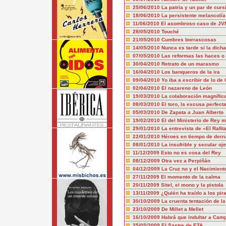
25/06/2010
La patria y un par de curs
18/06/2010
La persistente melancolía
11/06/2010
El asombroso caso de JV
28/05/2010
Touché
21/05/2010
Cumbres borrascosas
14/05/2010
Nunca es tarde si la dich
07/05/2010
Las reformas las haces o 
30/04/2010
Retrato de un marasmo
16/04/2010
Los banqueros de la ira
09/04/2010
Yo iba a escribir de lo de 
02/04/2010
El nazareno de León
19/03/2010
La colaboración magnífica
08/03/2010
El toro, la excusa perfect
05/03/2010
De Zapata a Juan Alberto
19/02/2010
El del Ministerio de Rey 
29/01/2010
La entrevista de «El Rafit
22/01/2010
Héroes en tiempo de der
08/01/2010
La insufrible y secular oje
11/12/2009
Esto no es cosa del Rey
08/12/2009
Otra vez a Perpiñán
04/12/2009
La Cruz no y el Nacimiento
27/11/2009
El momento de la calma
20/11/2009
Sitel, el mono y la pistola
13/11/2009
¿Quién ha traído a los pir
30/10/2009
La cruenta tentación de l
23/10/2009
De Millet a Mellet
16/10/2009
Habrá que indultar a Cam
25/05/2009
El Sastre de ETA