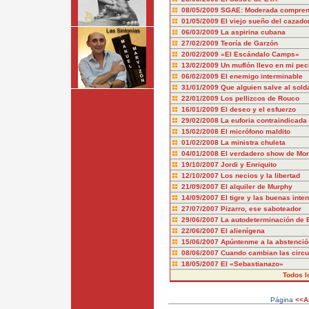
08/05/2009
SGAE: Moderada compren
01/05/2009
El viejo sueño del cazado
06/03/2009
La aspirina cubana
27/02/2009
Teoría de Garzón
20/02/2009
«El Escándalo Camps»
13/02/2009
Un muflón llevo en mi pec
06/02/2009
El enemigo interminable
31/01/2009
Que alguien salve al sold
22/01/2009
Los pellizcos de Rouco
16/01/2009
El deseo y el esfuerzo
29/02/2008
La euforia contraindicada
15/02/2008
El micrófono maldito
01/02/2008
La ministra chuleta
04/01/2008
El verdadero show de Mo
19/10/2007
Jordi y Enriquito
12/10/2007
Los necios y la libertad
21/09/2007
El alquiler de Murphy
14/09/2007
El tigre y las buenas inte
27/07/2007
Pizarro, ese saboteador
29/06/2007
La autodeterminación de 
22/06/2007
El alienígena
15/06/2007
Apúntenme a la abstenció
08/06/2007
Cuando cambian las circu
18/05/2007
El «Sebastianazo»
Todos l
Página
<<An