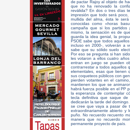
de pactar Rajoy al objeto de ha
que no ha renovado la confi
reválida? En dos o tres días 
impresión que todo será poco, 
mullida del alma, ésta le será
conocidas como «horas basur
campaña que si los partidos 
mismo, la sensación es de que
guarda la idea genial, la propue
PSOE sabe que todos aquellos 
incluso en 2000-, volverán a v
sabe que su sólido suelo electo
Por eso se pregunta si han sid
les votaron a ellos cuatro años
entran en juego se pueden ob
contrarrestar a todos aquellos 
elementales, esas que tienen 
sus coqueteos públicos con gen
pierden votantes en el camino,
mantienen los que se animaro
habrá fuerza posible en el PP p
la esperanza de contemplar c
tecla definitiva que saque d
dedicarán la tarde del domingo.
se cree que vaya a pasar de tr
extraordinariamente abierto 
puño. No recuerdo recuento má
manera que no recuerdo mome
permanente proyecto de país.