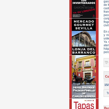
gara
de M
cas
fran
peo
con
fisg
civi
En c
y n
uste
Ya 
ate
hága
pero
Co
15/
Tr
Bus