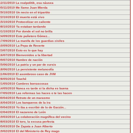
12/11/2010
La realpolitik, esa náusea
05/11/2010
Me llamo Juan Mierda
29/10/2010
Un necio en el tripartito
22/10/2010
El muerto está vivo
15/10/2010
Protocolizar en caliente
08/10/2010
Ya estaban tardando
01/10/2010
Por donde el sol no brilla
24/09/2010
Este puñetero Gómez...
17/09/2010
La manifa de los guardias civiles
10/09/2010
La Pepa de Reverte
23/07/2010
Esto es lo que hay
16/07/2010
Bienvenidos a la libertad
09/07/2010
Hambre de nación
25/06/2010
La patria y un par de cursis
18/06/2010
La persistente melancolía
11/06/2010
El asombroso caso de JVM
28/05/2010
Touché
21/05/2010
Cumbres borrascosas
14/05/2010
Nunca es tarde si la dicha es buena
07/05/2010
Las reformas las haces o te las hacen
30/04/2010
Retrato de un marasmo
16/04/2010
Los banqueros de la ira
09/04/2010
Yo iba a escribir de lo de Garzón...
02/04/2010
El nazareno de León
19/03/2010
La colaboración magnífica del vecino
08/03/2010
El toro, la excusa perfecta
05/03/2010
De Zapata a Juan Alberto
19/02/2010
El del Ministerio de Rey mago