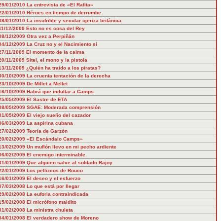
29/01/2010
La entrevista de «El Rafita»
22/01/2010
Héroes en tiempo de derrumbe
08/01/2010
La insufrible y secular ojeriza británica
11/12/2009
Esto no es cosa del Rey
08/12/2009
Otra vez a Perpiñán
04/12/2009
La Cruz no y el Nacimiento sí
27/11/2009
El momento de la calma
20/11/2009
Sitel, el mono y la pistola
13/11/2009
¿Quién ha traído a los piratas?
30/10/2009
La cruenta tentación de la derecha
23/10/2009
De Millet a Mellet
16/10/2009
Habrá que indultar a Camps
25/05/2009
El Sastre de ETA
08/05/2009
SGAE: Moderada comprensión
01/05/2009
El viejo sueño del cazador
06/03/2009
La aspirina cubana
27/02/2009
Teoría de Garzón
20/02/2009
«El Escándalo Camps»
13/02/2009
Un muflón llevo en mi pecho ardiente
06/02/2009
El enemigo interminable
31/01/2009
Que alguien salve al soldado Rajoy
22/01/2009
Los pellizcos de Rouco
16/01/2009
El deseo y el esfuerzo
07/03/2008
Lo que está por llegar
29/02/2008
La euforia contraindicada
15/02/2008
El micrófono maldito
01/02/2008
La ministra chuleta
04/01/2008
El verdadero show de Moreno