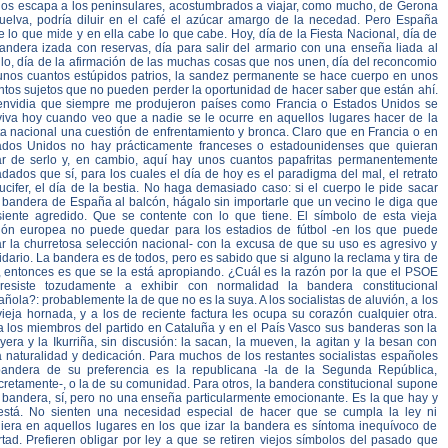
nos escapa a los peninsulares, acostumbrados a viajar, como mucho, de Gerona
uelva, podría diluir en el café el azúcar amargo de la necedad. Pero España
 lo que mide y en ella cabe lo que cabe. Hoy, día de la Fiesta Nacional, día de
bandera izada con reservas, día para salir del armario con una enseña liada al
llo, día de la afirmación de las muchas cosas que nos unen, día del reconcomio
unos cuantos estúpidos patrios, la sandez permanente se hace cuerpo en unos
ntos sujetos que no pueden perder la oportunidad de hacer saber que están ahí.
envidia que siempre me produjeron países como Francia o Estados Unidos se
viva hoy cuando veo que a nadie se le ocurre en aquellos lugares hacer de la
ta nacional una cuestión de enfrentamiento y bronca. Claro que en Francia o en
ados Unidos no hay prácticamente franceses o estadounidenses que quieran
ar de serlo y, en cambio, aquí hay unos cuantos papafritas permanentemente
dados que sí, para los cuales el día de hoy es el paradigma del mal, el retrato
ucifer, el día de la bestia. No haga demasiado caso: si el cuerpo le pide sacar
 bandera de España al balcón, hágalo sin importarle que un vecino le diga que
siente agredido. Que se contente con lo que tiene. El símbolo de esta vieja
ión europea no puede quedar para los estadios de fútbol -en los que puede
ar la churretosa selección nacional- con la excusa de que su uso es agresivo y
idario. La bandera es de todos, pero es sabido que si alguno la reclama y tira de
a, entonces es que se la está apropiando. ¿Cuál es la razón por la que el PSOE
resiste tozudamente a exhibir con normalidad la bandera constitucional
ñola?: probablemente la de que no es la suya. A los socialistas de aluvión, a los
ieja hornada, y a los de reciente factura les ocupa su corazón cualquier otra.
a los miembros del partido en Cataluña y en el País Vasco sus banderas son la
era y la Ikurriña, sin discusión: la sacan, la mueven, la agitan y la besan con
a naturalidad y dedicación. Para muchos de los restantes socialistas españoles
bandera de su preferencia es la republicana -la de la Segunda República,
retamente-, o la de su comunidad. Para otros, la bandera constitucional supone
 bandera, sí, pero no una enseña particularmente emocionante. Es la que hay y
está. No sienten una necesidad especial de hacer que se cumpla la ley ni
uiera en aquellos lugares en los que izar la bandera es síntoma inequívoco de
rtad. Prefieren obligar por ley a que se retiren viejos símbolos del pasado que