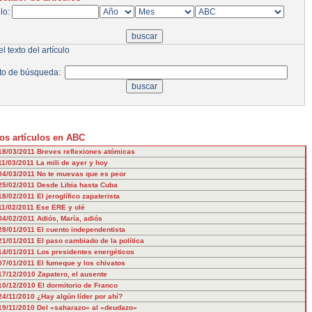
ulo:
l texto del artículo
to de búsqueda:
os artículos en ABC
18/03/2011
Breves reflexiones atómicas
11/03/2011
La mili de ayer y hoy
04/03/2011
No te muevas que es peor
25/02/2011
Desde Libia hasta Cuba
18/02/2011
El jeroglífico zapaterista
11/02/2011
Ese ERE y olé
04/02/2011
Adiós, María, adiós
28/01/2011
El cuento independentista
21/01/2011
El paso cambiado de la política
14/01/2011
Los presidentes energéticos
07/01/2011
El fumeque y los chivatos
17/12/2010
Zapatero, el ausente
10/12/2010
El dormitorio de Franco
24/11/2010
¿Hay algún líder por ahí?
19/11/2010
Del «saharazo» al «deudazo»