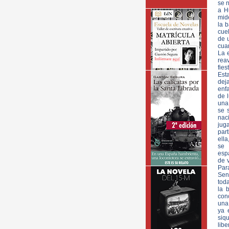
se 
a H
mide
la 
cue
de 
cua
La 
rea
fies
Est
dej
enfa
de l
una
se 
nac
jug
part
ell
se 
espa
de v
Par
Seny
tod
la 
conc
una
ya 
siq
libe