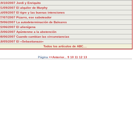
19/10/2007
Jordi y Enriquito
21/09/2007
El alquiler de Murphy
14/09/2007
El tigre y las buenas intenciones
27/07/2007
Pizarro, ese saboteador
29/06/2007
La autodeterminación de Baleares
22/06/2007
El alienígena
15/06/2007
Apúntenme a la abstención
08/06/2007
Cuando cambian las circunstancias
18/05/2007
El «Sebastianazo»
Todos los artículos de ABC....
Página
<<Anterior...
9
10
11
12
13