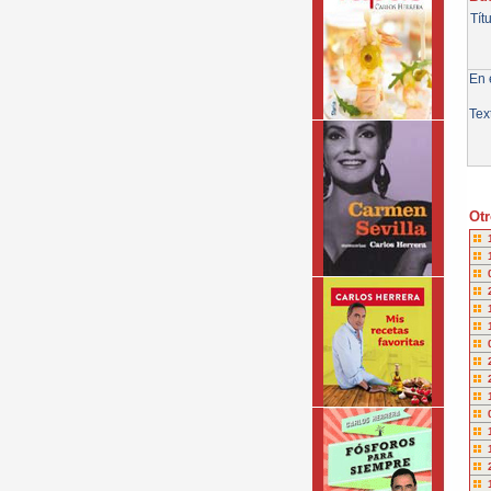
Tít
En e
Tex
Otr