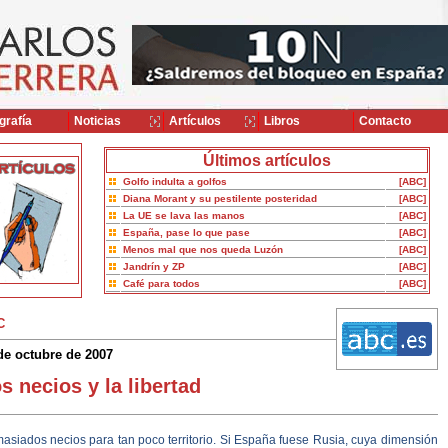
grafía
Noticias
Artículos
Libros
Contacto
Últimos artículos
Golfo indulta a golfos
[ABC]
Diana Morant y su pestilente posteridad
[ABC]
La UE se lava las manos
[ABC]
España, pase lo que pase
[ABC]
Menos mal que nos queda Luzón
[ABC]
Jandrín y ZP
[ABC]
Café para todos
[ABC]
C
de octubre de 2007
s necios y la libertad
asiados necios para tan poco territorio. Si España fuese Rusia, cuya dimensión