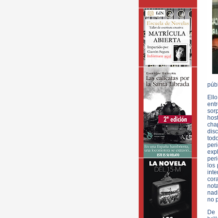
públ
Ell
ent
sor
hos
cha
dis
tod
per
exp
peri
los 
int
cor
not
nad
no p
De 