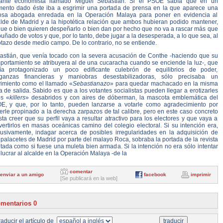
llante economista llamado Miguel Sebastián. Si el PSOE sabía que en un
ento dado éste iba a esgrimir una portada de prensa en la que aparece una
tosa abogada enredada en la Operación Malaya para poner en evidencia al
alde de Madrid y a la hipotética relación que ambos hubieran podido mantener,
que o bien quieren despeñarlo o bien dan por hecho que no va a rascar más que
uñado de votos y que, por lo tanto, debe jugar a la desesperada, a lo que sea, al
tazo desde medio campo. De lo contrario, no se entiende.
astián, que venía tocado con la severa acusación de Conthe -haciendo que su
portamiento se atribuyera al de una cucaracha cuando se enciende la luz-, que
ía protagonizado un poco edificante culebrón de equilibrios de poder,
ganzas financieras y maniobras desestabilizadoras, sólo precisaba un
imiento como el llamado «
Sebastianazo
» para quedar machacado en la misma
a de salida. Sabido es que a los votantes socialistas pueden llegar a erotizarles
os «
killers
» desabridos y con aires de dóberman, la mascota emblemática del
E, y que, por lo tanto, pueden lanzarse a votarle como agradecimiento por
rle propinado a la derecha zarpazos de tal calibre, pero en este caso concreto
ta creer que su perfil vaya a resultar atractivo para los electores y que vaya a
ertirlos en masas oceánicas camino del colegio electoral. Si su intención era,
lusivamente, indagar acerca de posibles irregularidades en la adquisición de
 palacetes de Madrid por parte del malayo Roca, sobraba la portada de la revista
tada como si fuese una muleta bien armada. Si la intención no era sólo intentar
lucrar al alcalde en la Operación Malaya -de la
comentar
enviar a un amigo
facebook
imprimir
[Se publicará en la web]
mentarios 0
aducir el artículo de