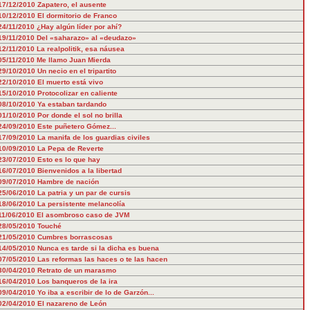
17/12/2010
Zapatero, el ausente
10/12/2010
El dormitorio de Franco
24/11/2010
¿Hay algún líder por ahí?
19/11/2010
Del «saharazo» al «deudazo»
12/11/2010
La realpolitik, esa náusea
05/11/2010
Me llamo Juan Mierda
29/10/2010
Un necio en el tripartito
22/10/2010
El muerto está vivo
15/10/2010
Protocolizar en caliente
08/10/2010
Ya estaban tardando
01/10/2010
Por donde el sol no brilla
24/09/2010
Este puñetero Gómez...
17/09/2010
La manifa de los guardias civiles
10/09/2010
La Pepa de Reverte
23/07/2010
Esto es lo que hay
16/07/2010
Bienvenidos a la libertad
09/07/2010
Hambre de nación
25/06/2010
La patria y un par de cursis
18/06/2010
La persistente melancolía
11/06/2010
El asombroso caso de JVM
28/05/2010
Touché
21/05/2010
Cumbres borrascosas
14/05/2010
Nunca es tarde si la dicha es buena
07/05/2010
Las reformas las haces o te las hacen
30/04/2010
Retrato de un marasmo
16/04/2010
Los banqueros de la ira
09/04/2010
Yo iba a escribir de lo de Garzón...
02/04/2010
El nazareno de León