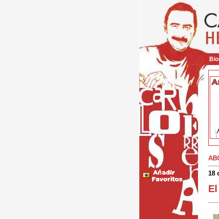
Bio
AB
18 
El