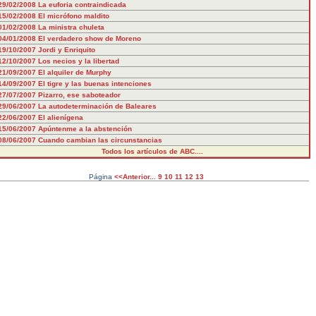
29/02/2008
La euforia contraindicada
15/02/2008
El micrófono maldito
01/02/2008
La ministra chuleta
04/01/2008
El verdadero show de Moreno
19/10/2007
Jordi y Enriquito
12/10/2007
Los necios y la libertad
21/09/2007
El alquiler de Murphy
14/09/2007
El tigre y las buenas intenciones
27/07/2007
Pizarro, ese saboteador
29/06/2007
La autodeterminación de Baleares
22/06/2007
El alienígena
15/06/2007
Apúntenme a la abstención
08/06/2007
Cuando cambian las circunstancias
Todos los artículos de ABC....
Página
<<Anterior...
9
10
11
12
13