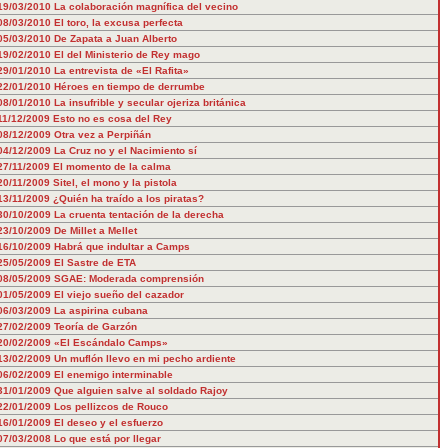
19/03/2010
La colaboración magnífica del vecino
08/03/2010
El toro, la excusa perfecta
05/03/2010
De Zapata a Juan Alberto
19/02/2010
El del Ministerio de Rey mago
29/01/2010
La entrevista de «El Rafita»
22/01/2010
Héroes en tiempo de derrumbe
08/01/2010
La insufrible y secular ojeriza británica
11/12/2009
Esto no es cosa del Rey
08/12/2009
Otra vez a Perpiñán
04/12/2009
La Cruz no y el Nacimiento sí
27/11/2009
El momento de la calma
20/11/2009
Sitel, el mono y la pistola
13/11/2009
¿Quién ha traído a los piratas?
30/10/2009
La cruenta tentación de la derecha
23/10/2009
De Millet a Mellet
16/10/2009
Habrá que indultar a Camps
25/05/2009
El Sastre de ETA
08/05/2009
SGAE: Moderada comprensión
01/05/2009
El viejo sueño del cazador
06/03/2009
La aspirina cubana
27/02/2009
Teoría de Garzón
20/02/2009
«El Escándalo Camps»
13/02/2009
Un muflón llevo en mi pecho ardiente
06/02/2009
El enemigo interminable
31/01/2009
Que alguien salve al soldado Rajoy
22/01/2009
Los pellizcos de Rouco
16/01/2009
El deseo y el esfuerzo
07/03/2008
Lo que está por llegar