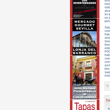
bri
mom
vis
alc
es 
un p
pelo
Seb
com
hab
ven
mov
líne
est
PSO
habe
cues
conv
exc
tres
suje
invo
Co
Tr