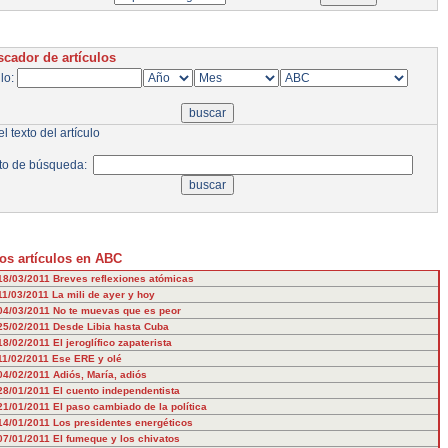
cador de artículos
ulo:
l texto del artículo
to de búsqueda:
os artículos en ABC
18/03/2011
Breves reflexiones atómicas
11/03/2011
La mili de ayer y hoy
04/03/2011
No te muevas que es peor
25/02/2011
Desde Libia hasta Cuba
18/02/2011
El jeroglífico zapaterista
11/02/2011
Ese ERE y olé
04/02/2011
Adiós, María, adiós
28/01/2011
El cuento independentista
21/01/2011
El paso cambiado de la política
14/01/2011
Los presidentes energéticos
07/01/2011
El fumeque y los chivatos