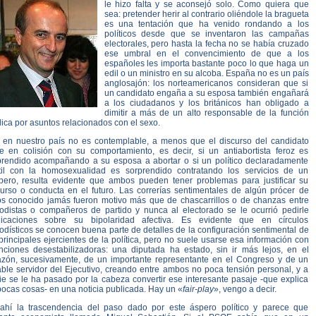
le hizo falta y se aconsejó solo. Como quiera que
sea: pretender herir al contrario oliéndole la bragueta
es una tentación que ha venido rondando a los
políticos desde que se inventaron las campañas
electorales, pero hasta la fecha no se había cruzado
ese umbral en el convencimiento de que a los
españoles les importa bastante poco lo que haga un
edil o un ministro en su alcoba. España no es un país
anglosajón: los norteamericanos consideran que si
un candidato engaña a su esposa también engañará
a los ciudadanos y los británicos han obligado a
dimitir a más de un alto responsable de la función
ica por asuntos relacionados con el sexo.
o en nuestro país no es contemplable, a menos que el discurso del candidato
re en colisión con su comportamiento, es decir, si un antiabortista feroz es
prendido acompañando a su esposa a abortar o si un político declaradamente
til con la homosexualidad es sorprendido contratando los servicios de un
pero, resulta evidente que ambos pueden tener problemas para justificar su
curso o conducta en el futuro. Las correrías sentimentales de algún prócer de
os conocido jamás fueron motivo más que de chascarrillos o de chanzas entre
iodistas o compañeros de partido y nunca al electorado se le ocurrió pedirle
licaciones sobre su bipolaridad afectiva. Es evidente que en círculos
odísticos se conocen buena parte de detalles de la configuración sentimental de
principales ejercientes de la política, pero no suele usarse esa información con
enciones desestabilizadoras: una diputada ha estado, sin ir más lejos, en el
azón, sucesivamente, de un importante representante en el Congreso y de un
able servidor del Ejecutivo, creando entre ambos no poca tensión personal, y a
ie se le ha pasado por la cabeza convertir ese interesante pasaje -que explica
ocas cosas- en una noticia publicada. Hay un «
fair-play
», vengo a decir.
ahí la trascendencia del paso dado por este áspero político y parece que