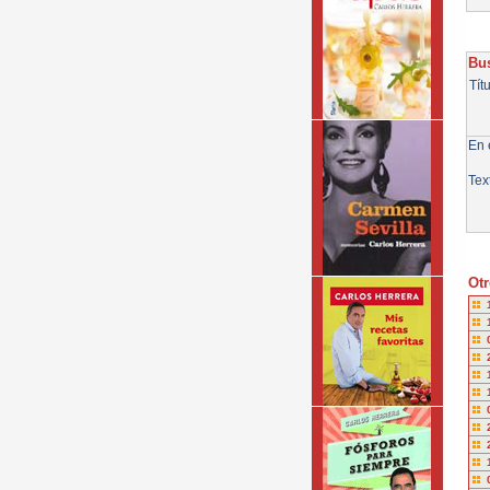
Bus
Tít
En e
Tex
Otr