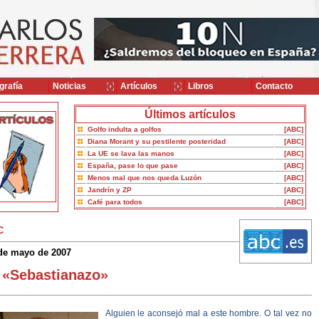
grafía
Noticias
Artículos
Libros
Contacto
Últimos artículos
Golfo indulta a golfos
[ABC]
Diana Morant y su pestilente posteridad
[ABC]
La UE se lava las manos
[ABC]
España, pase lo que pase
[ABC]
Menos mal que nos queda Luzón
[ABC]
Jandrín y ZP
[ABC]
Café para todos
[ABC]
C
de mayo de 2007
 «Sebastianazo»
Alguien le aconsejó mal a este hombre. O tal vez no