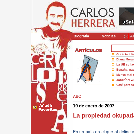
Biografía
Noticias
Ar
Golfo indult
Diana Moran
La UE se la
España, pas
Menos mal 
Jandrín y Z
Café para t
ABC
19 de enero de 2007
La propiedad okupad
En un país en el que al delincu