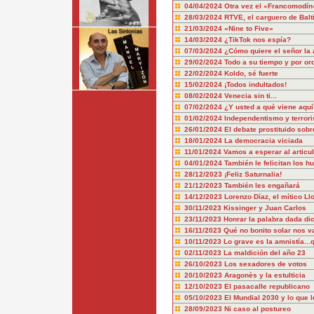
04/04/2024
Otra vez el «Francomodín
28/03/2024
RTVE, el carguero de Balt
21/03/2024
«Nine to Five»
14/03/2024
¿TikTok nos espía?
07/03/2024
¿Cómo quiere el señor la 
29/02/2024
Todo a su tiempo y por or
22/02/2024
Koldo, sé fuerte
15/02/2024
¡Todos indultados!
08/02/2024
Venecia sin ti...
07/02/2024
¿Y usted a qué viene aquí
01/02/2024
Independentismo y terror
26/01/2024
El debate prostituido sobr
18/01/2024
La democracia viciada
11/01/2024
Vamos a esperar al articu
04/01/2024
También le felicitan los hu
28/12/2023
¡Feliz Saturnalia!
21/12/2023
También les engañará
14/12/2023
Lorenzo Díaz, el mítico Ll
30/11/2023
Kissinger y Juan Carlos
23/11/2023
Honrar la palabra dada dic
16/11/2023
Qué no bonito solar nos v
10/11/2023
Lo grave es la amnistía..
02/11/2023
La maldición del año 23
26/10/2023
Los sexadores de votos
20/10/2023
Aragonès y la estulticia
12/10/2023
El pasacalle republicano
05/10/2023
El Mundial 2030 y lo que l
28/09/2023
Ni caso al postureo