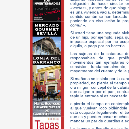
obligación de hacer circular e
«
vacías
», y antes de que ningun
es una vivienda vacía, determin
sentido común se han lanzado 
poniendo en circulación la pro
común
».
Si usted tiene una segunda viv
de un hijo, por ejemplo, sepa 
impuesto especial por no ocup
alquila, o paga por no hacerlo.
Las sujetas de la catadura d
responsables de que proli
movimientos tan ejemplares 
consisten, fundamentalmente, 
mayormente del cuento y de la 
Si mañana se instala por la car
propiedad, no pierda el tiempo e
o a ningún concejal de la calañ
que salgan a por el pan, contra
tapie la entrada si es necesario.
o pierda el tiempo en contempl
al que vuelvan loco pidiéndol
está ocupado ilegalmente: el t
que es y pueden pasar muchos 
mandar un par de guardias a ech
La llegada a España de los ll