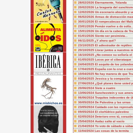
28/02/2026
Eternamente, Yolanda
20/02/2026
La bragueta del sanchism
12/02/2026
Un escenario absurdo y u
06/02/2026
Armas de distracción mas
30/01/2026
El rompecabezas del Mali
23/01/2026
Pemán vuelve a do solía..
15/01/2026
Un día en la cabeza de T
01/01/2026
Siento ser pesimista...
06/11/2025
¿Y ahora qué?
23/10/2025
El adiestrador de reptiles
20/10/2025
Llorar juntos a nuestros 
16/10/2025
¿No conoce su señoría el 
01/05/2025
Locos por el ciberataque
24/04/2025
El asquito de los yolando
17/04/2025
España con la cruz a cue
10/04/2025
No hay manera de que Tru
03/04/2025
Jessica y la compasión
27/06/2024
¿Qué planes tiene usted p
20/06/2024
Siete a cuatro
13/06/2024
Sanchezstein y sus amen
06/06/2024
Truquitos indecentes de ú
30/05/2024
De Palestina y las urnas
23/05/2024
Cuidado con las represali
09/05/2024
El clorhídrico palestino
02/05/2024
Deterioro eres tú, corazón
25/04/2024
Audaz salto al vacío
21/04/2024
Yo voto de sábado a sába
11/04/2024
Las cosas de la termita