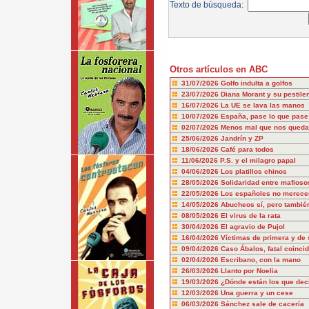
Texto de búsqueda:
Otros artículos en ABC
31/07/2026
Golfo indulta a golfos
23/07/2026
Diana Morant y su pestile
16/07/2026
La UE se lava las manos
10/07/2026
España, pase lo que pase
02/07/2026
Menos mal que nos queda
25/06/2026
Jandrín y ZP
18/06/2026
Café para todos
11/06/2026
P.S. y el milagro papal
04/06/2026
Los platillos chinos
28/05/2026
Solidaridad entre mafioso
22/05/2026
Los españoles no merecem
14/05/2026
Abucheos sí, pero también
08/05/2026
El virus de la rata
30/04/2026
El agravio de Pujol
16/04/2026
Víctimas de primera y de
09/04/2026
Caso Ábalos, fatal coinci
02/04/2026
Escribano, con la mano
26/03/2026
Llanto por Noelia
19/03/2026
¿Dónde están los que dec
12/03/2026
Una guerra y un cese
06/03/2026
Sánchez sale de cacería