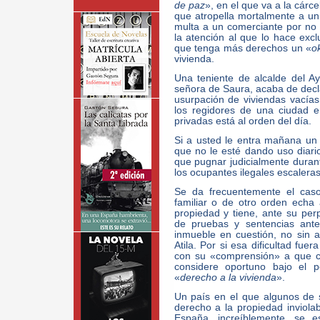
de paz
», en el que va a la cárc
que atropella mortalmente a un
multa a un comerciante por no r
la atención al que lo hace exc
que tenga más derechos un «
o
vivienda.
Una teniente de alcalde del A
señora de Saura, acaba de decla
usurpación de viviendas vacías.
los regidores de una ciudad 
privadas está al orden del día.
Si a usted le entra mañana un
que no le esté dando uso diar
que pugnar judicialmente dura
los ocupantes ilegales escaleras
Se da frecuentemente el cas
familiar o de otro orden echa
propiedad y tiene, ante su per
de pruebas y sentencias ant
inmueble en cuestión, no sin 
Atila. Por si esa dificultad fue
con su «comprensión» a que cu
considere oportuno bajo el p
«
derecho a la vivienda
».
Un país en el que algunos de 
derecho a la propiedad inviola
España, increíblemente, se e