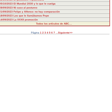
05/10/2023
El Mundial 2030 y lo que le cuelga
28/09/2023
Ni caso al postureo
21/09/2023
Felipe y Alfonso: no hay comparación
18/09/2023
Los que le llamábamos Pepe
14/09/2023
La XXXII promoción
Todos los artículos de ABC....
Página
1
2
3
4
5
6
7
...Siguiente>>