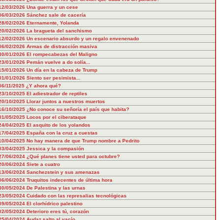
12/03/2026
Una guerra y un cese
06/03/2026
Sánchez sale de cacería
28/02/2026
Eternamente, Yolanda
20/02/2026
La bragueta del sanchismo
12/02/2026
Un escenario absurdo y un regalo envenenado
06/02/2026
Armas de distracción masiva
30/01/2026
El rompecabezas del Maligno
23/01/2026
Pemán vuelve a do solía...
15/01/2026
Un día en la cabeza de Trump
01/01/2026
Siento ser pesimista...
06/11/2025
¿Y ahora qué?
23/10/2025
El adiestrador de reptiles
20/10/2025
Llorar juntos a nuestros muertos
16/10/2025
¿No conoce su señoría el país que habita?
01/05/2025
Locos por el ciberataque
24/04/2025
El asquito de los yolandos
17/04/2025
España con la cruz a cuestas
10/04/2025
No hay manera de que Trump nombre a Pedrito
03/04/2025
Jessica y la compasión
27/06/2024
¿Qué planes tiene usted para octubre?
20/06/2024
Siete a cuatro
13/06/2024
Sanchezstein y sus amenazas
06/06/2024
Truquitos indecentes de última hora
30/05/2024
De Palestina y las urnas
23/05/2024
Cuidado con las represalias tecnológicas
09/05/2024
El clorhídrico palestino
02/05/2024
Deterioro eres tú, corazón
25/04/2024
Audaz salto al vacío