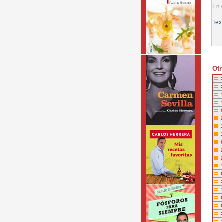
En e
Tex
Otr