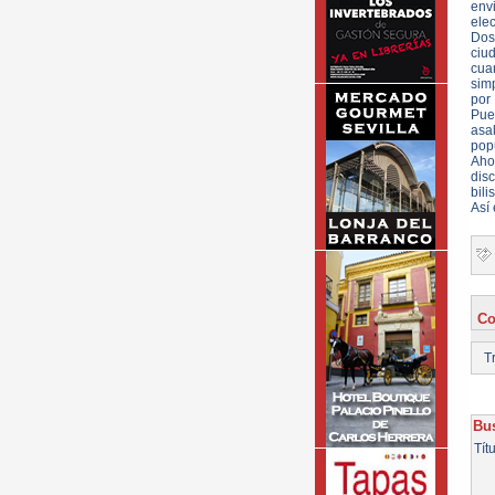
envi
ele
Dos
ciu
cua
simp
por 
Pued
asal
popu
Aho
disc
bili
Así 
Co
Tr
Bus
Tít