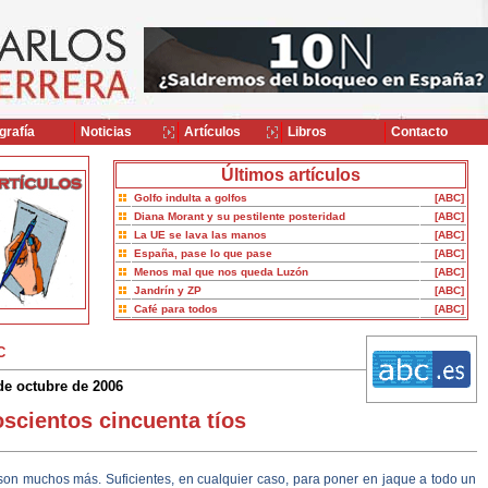
grafía
Noticias
Artículos
Libros
Contacto
Últimos artículos
Golfo indulta a golfos
[ABC]
Diana Morant y su pestilente posteridad
[ABC]
La UE se lava las manos
[ABC]
España, pase lo que pase
[ABC]
Menos mal que nos queda Luzón
[ABC]
Jandrín y ZP
[ABC]
Café para todos
[ABC]
C
de octubre de 2006
scientos cincuenta tíos
son muchos más. Suficientes, en cualquier caso, para poner en jaque a todo un