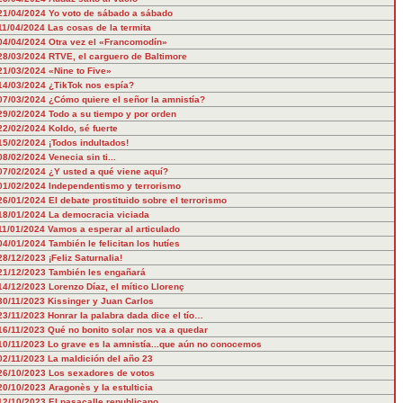
21/04/2024
Yo voto de sábado a sábado
11/04/2024
Las cosas de la termita
04/04/2024
Otra vez el «Francomodín»
28/03/2024
RTVE, el carguero de Baltimore
21/03/2024
«Nine to Five»
14/03/2024
¿TikTok nos espía?
07/03/2024
¿Cómo quiere el señor la amnistía?
29/02/2024
Todo a su tiempo y por orden
22/02/2024
Koldo, sé fuerte
15/02/2024
¡Todos indultados!
08/02/2024
Venecia sin ti...
07/02/2024
¿Y usted a qué viene aquí?
01/02/2024
Independentismo y terrorismo
26/01/2024
El debate prostituido sobre el terrorismo
18/01/2024
La democracia viciada
11/01/2024
Vamos a esperar al articulado
04/01/2024
También le felicitan los hutíes
28/12/2023
¡Feliz Saturnalia!
21/12/2023
También les engañará
14/12/2023
Lorenzo Díaz, el mítico Llorenç
30/11/2023
Kissinger y Juan Carlos
23/11/2023
Honrar la palabra dada dice el tío…
16/11/2023
Qué no bonito solar nos va a quedar
10/11/2023
Lo grave es la amnistía...que aún no conocemos
02/11/2023
La maldición del año 23
26/10/2023
Los sexadores de votos
20/10/2023
Aragonès y la estulticia
12/10/2023
El pasacalle republicano