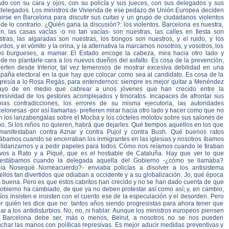
ado con su cara y ojos, con su policía y sus jueces, con sus delegados y sus
delegados. Los ministros de Vivienda de ese pedazo de Unión Europea deciden
nirse en Barcelona para discutir sus cuitas y un grupo de ciudadanos violentos
de lo contrario. ¿Quién gana la discusión?: los violentos. Barcelona es nuestra,
en, las casas vacías -o no tan vacías- son nuestras, las calles en fiesta son
stras, las algaradas son nuestras, los bongos son nuestros, y el ruido, y los
rdos, y el vómito y la orina, y la alternativa la marcamos nosotros, y vosotros, los
os burgueses, a mamar. El Estado encoge la cabeza, mira hacia otro lado y
de no plantarle cara a los nuevos dueños del asfalto. Es cosa de la prevención,
ierten desde Interior, tal vez temerosos de mostrar excesiva debilidad en una
paña electoral en la que hay que colocar como sea al candidato. Es cosa de la
gresía a lo Rosa Regás, para entendernos: siempre es mejor quitar a Menéndez
ayo de en medio que cabrear a unos jóvenes que han crecido entre la
misividad de los gestores acomplejados y timoratos. Incapaces de afrontar sus
pias contradicciones, los errores de su misma ejecutoria, las autoridades
elonesas -por así llamarlas- prefieren mirar hacia otro lado y hacer como que no
n los lanzabengalas sobre el Mocba y los cócteles molotov sobre sus salones de
o. Si los niños no quieren, habrá que dejarles. Qué tiempos aquellos en los que
manifestaban contra Aznar y contra Pujol y contra Bush. Qué buenos ratos
ábamos cuando se encerraban los inmigrantes en las iglesias y nosotros íbamos
olidarizarnos y a pedir papeles para todos. Cómo nos reíamos cuando le tiraban
vos a Rato y a Piqué, que es el hostiable de Cataluña. Hay que ver lo que
testábamos cuando la delegada aquella del Gobierno -¿cómo se llamaba?
lia Nosequé Nomeacuerdo?- enviaba policías a disolver a los antisistema
llos tan divertidos que odiaban a occidente y a su globalización. Jo, qué época
 buena. Pero es que estos cabritos han crecido y no se han dado cuenta de que
Gobierno ha cambiado, de que ya no deben protestar así como así; y, en cambio,
tíos insisten e insisten con el cuento ese de la especulación y el desorden. Pero
er quién les dice que no: tantos años siendo progresistas para ahora tener que
ar a los antidisturbios. No, no, ni hablar. Aunque los ministros europeos piensen
 Barcelona debe ser, más o menos, Beirut, a nosotros no se nos pueden
char las manos con políticas represivas. Es mejor aducir medidas preventivas y