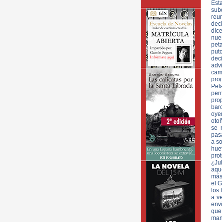
Est
sub
reu
deci
dic
nue
peta
put
deci
adv
cam
pro
Pel
per
pro
barc
oye
otoñ
se 
pas
a s
hue
pro
¿Ju
aque
más
el 
los 
a v
envi
que
man