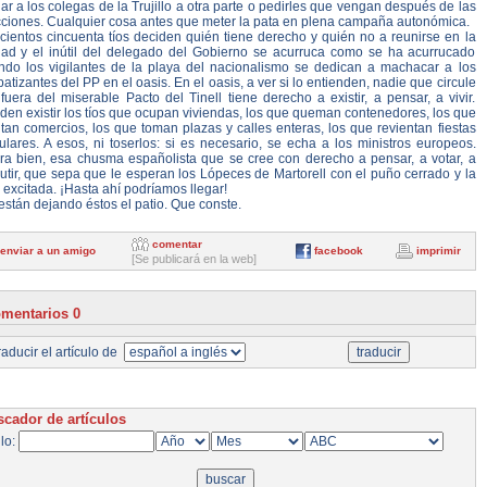
ar a los colegas de la Trujillo a otra parte o pedirles que vengan después de las
cciones. Cualquier cosa antes que meter la pata en plena campaña autonómica.
cientos cincuenta tíos deciden quién tiene derecho y quién no a reunirse en la
dad y el inútil del delegado del Gobierno se acurruca como se ha acurrucado
ndo los vigilantes de la playa del nacionalismo se dedican a machacar a los
atizantes del PP en el oasis. En el oasis, a ver si lo entienden, nadie que circule
fuera del miserable Pacto del Tinell tiene derecho a existir, a pensar, a vivir.
en existir los tíos que ocupan viviendas, los que queman contenedores, los que
tan comercios, los que toman plazas y calles enteras, los que revientan fiestas
lares. A esos, ni toserlos: si es necesario, se echa a los ministros europeos.
ra bien, esa chusma españolista que se cree con derecho a pensar, a votar, a
utir, que sepa que le esperan los Lópeces de Martorell con el puño cerrado y la
s excitada. ¡Hasta ahí podríamos llegar!
están dejando éstos el patio. Que conste.
comentar
enviar a un amigo
facebook
imprimir
[Se publicará en la web]
mentarios 0
aducir el artículo de
cador de artículos
ulo: