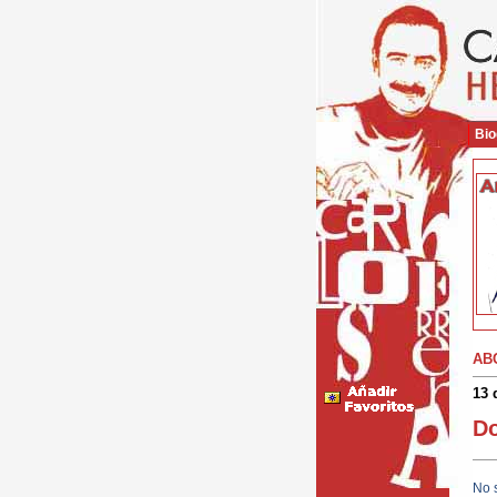
Bio
AB
13 
Do
No 