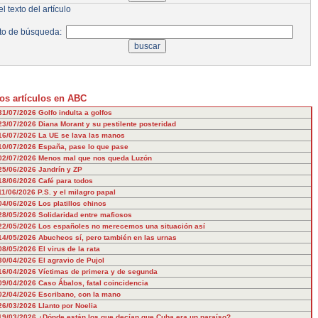
l texto del artículo
to de búsqueda:
os artículos en ABC
31/07/2026
Golfo indulta a golfos
23/07/2026
Diana Morant y su pestilente posteridad
16/07/2026
La UE se lava las manos
10/07/2026
España, pase lo que pase
02/07/2026
Menos mal que nos queda Luzón
25/06/2026
Jandrín y ZP
18/06/2026
Café para todos
11/06/2026
P.S. y el milagro papal
04/06/2026
Los platillos chinos
28/05/2026
Solidaridad entre mafiosos
22/05/2026
Los españoles no merecemos una situación así
14/05/2026
Abucheos sí, pero también en las urnas
08/05/2026
El virus de la rata
30/04/2026
El agravio de Pujol
16/04/2026
Víctimas de primera y de segunda
09/04/2026
Caso Ábalos, fatal coincidencia
02/04/2026
Escribano, con la mano
26/03/2026
Llanto por Noelia
19/03/2026
¿Dónde están los que decían que Cuba era un paraíso?