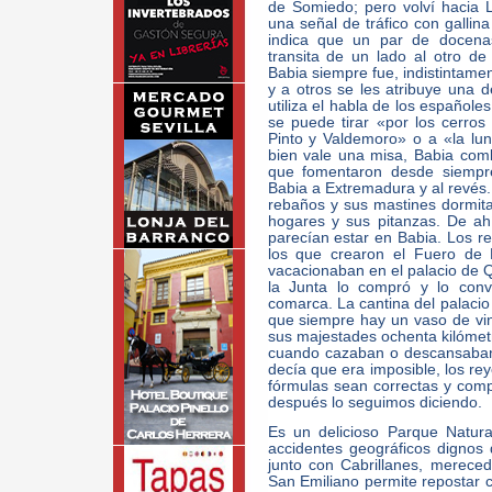
de Somiedo; pero volví hacia 
una señal de tráfico con gallina
indica que un par de docena
transita de un lado al otro d
Babia siempre fue, indistintamen
y a otros se les atribuye una 
utiliza el habla de los españole
se puede tirar «por los cerro
Pinto y Valdemoro» o a «la lun
bien vale una misa, Babia com
que fomentaron desde siempre
Babia a Extremadura y al revés.
rebaños y sus mastines dormit
hogares y sus pitanzas. De ah
parecían estar en Babia. Los re
los que crearon el Fuero de 
vacacionaban en el palacio de Q
la Junta lo compró y lo convi
comarca. La cantina del palacio 
que siempre hay un vaso de vino
sus majestades ochenta kilómet
cuando cazaban o descansaban.
decía que era imposible, los r
fórmulas sean correctas y compa
después lo seguimos diciendo.
Es un delicioso Parque Natur
accidentes geográficos dignos d
junto con Cabrillanes, merece
San Emiliano permite repostar 