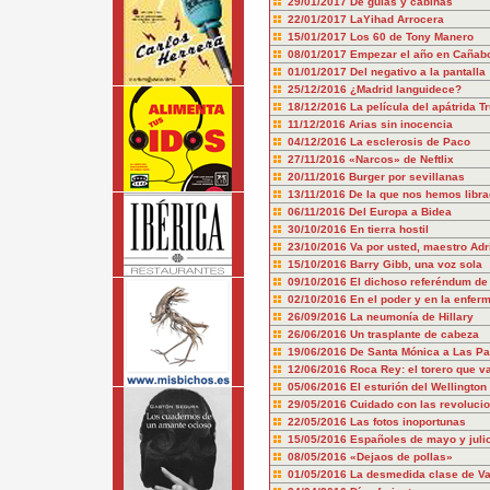
29/01/2017
De guías y cabinas
22/01/2017
LaYihad Arrocera
15/01/2017
Los 60 de Tony Manero
08/01/2017
Empezar el año en Cañab
01/01/2017
Del negativo a la pantalla
25/12/2016
¿Madrid languidece?
18/12/2016
La película del apátrida T
11/12/2016
Arias sin inocencia
04/12/2016
La esclerosis de Paco
27/11/2016
«Narcos» de Neftlix
20/11/2016
Burger por sevillanas
13/11/2016
De la que nos hemos libr
06/11/2016
Del Europa a Bidea
30/10/2016
En tierra hostil
23/10/2016
Va por usted, maestro Adr
15/10/2016
Barry Gibb, una voz sola
09/10/2016
El dichoso referéndum de 
02/10/2016
En el poder y en la enfer
26/09/2016
La neumonía de Hillary
26/06/2016
Un trasplante de cabeza
19/06/2016
De Santa Mónica a Las Pa
12/06/2016
Roca Rey: el torero que v
05/06/2016
El esturión del Wellington
29/05/2016
Cuidado con las revolucio
22/05/2016
Las fotos inoportunas
15/05/2016
Españoles de mayo y juli
08/05/2016
«Dejaos de pollas»
01/05/2016
La desmedida clase de Va