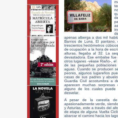
me
te
no
qu
d
p
a
in
d
apenas alberga a dos mil habi
Barrios de Luna. El pantano,
trescientos hectómetros cúbicos
de ocupación a la hora de escrib
alturas, llegaba al 32. La s
devastadora. Ese embalse fue
otros lugares -véase Riaño-, el
de las pequeñas poblaciones 
aguas. Cuando se producen se
peores, algunos lugareños pue
casas de sus padres y abuelo
Guardia Civil acostumbra a d
aparecen muchas sorpresas e
alguno de los cuales puede a
desvelar.
A pesar de la carestía de 
apasionadamente verde, siendo
y Asturias, este a través del al
de etapa de alguna Vuelta Cicl
abarcar el camino hacia los lago