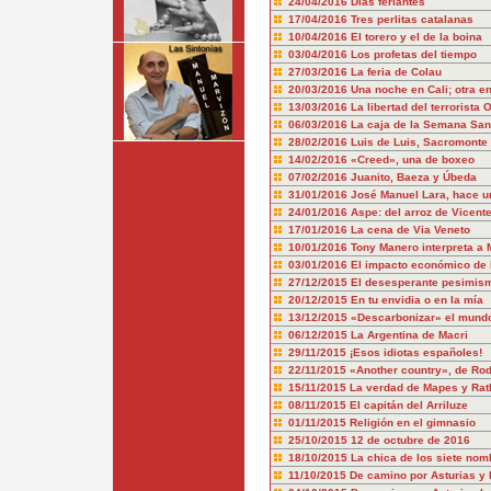
24/04/2016
Días feriantes
17/04/2016
Tres perlitas catalanas
10/04/2016
El torero y el de la boina
03/04/2016
Los profetas del tiempo
27/03/2016
La feria de Colau
20/03/2016
Una noche en Cali; otra e
13/03/2016
La libertad del terrorista 
06/03/2016
La caja de la Semana San
28/02/2016
Luis de Luis, Sacromonte
14/02/2016
«Creed», una de boxeo
07/02/2016
Juanito, Baeza y Úbeda
31/01/2016
José Manuel Lara, hace u
24/01/2016
Aspe: del arroz de Vicent
17/01/2016
La cena de Via Veneto
10/01/2016
Tony Manero interpreta a
03/01/2016
El impacto económico de 
27/12/2015
El desesperante pesimis
20/12/2015
En tu envidia o en la mía
13/12/2015
«Descarbonizar» el mund
06/12/2015
La Argentina de Macri
29/11/2015
¡Esos idiotas españoles!
22/11/2015
«Another country», de Rod
15/11/2015
La verdad de Mapes y Rat
08/11/2015
El capitán del Arriluze
01/11/2015
Religión en el gimnasio
25/10/2015
12 de octubre de 2016
18/10/2015
La chica de los siete nom
11/10/2015
De camino por Asturias y I