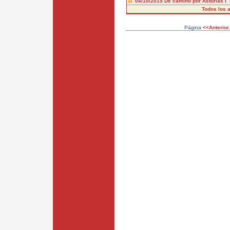
04/10/2015
De camino por Asturias I
Todos los a
Página
<<Anterior.