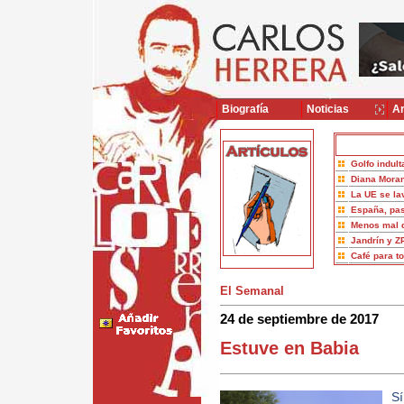
Biografía
Noticias
Ar
Golfo indult
Diana Moran
La UE se la
España, pas
Menos mal 
Jandrín y Z
Café para t
El Semanal
24 de septiembre de 2017
Estuve en Babia
Sí