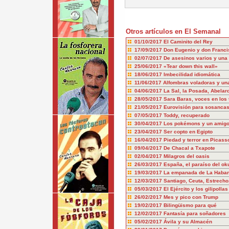
Otros artículos en El Semanal
01/10/2017
El Caminito del Rey
17/09/2017
Don Eugenio y don Franci
02/07/2017
De asesinos varios y una 
25/06/2017
«Tear down this wall»
18/06/2017
Imbecilidad idiomática
11/06/2017
Alfombras voladoras y una 
04/06/2017
La Sal, la Posada, Abelar
28/05/2017
Sara Baras, voces en los
21/05/2017
Eurovisión para sosanca
07/05/2017
Toddy, recuperado
30/04/2017
Los pokémons y un amig
23/04/2017
Ser copto en Egipto
16/04/2017
Piedad y terror en Picass
09/04/2017
De Chacal a Txapote
02/04/2017
Milagros del oasis
26/03/2017
España, el paraíso del ok
19/03/2017
La empanada de La Haba
12/03/2017
Santiago, Ceuta, Estrecho
05/03/2017
El Ejército y los gilipollas
26/02/2017
Mes y pico con Trump
19/02/2017
Bilingüismo para qué
12/02/2017
Fantasía para soñadores
05/02/2017
Ávila y su Almacén