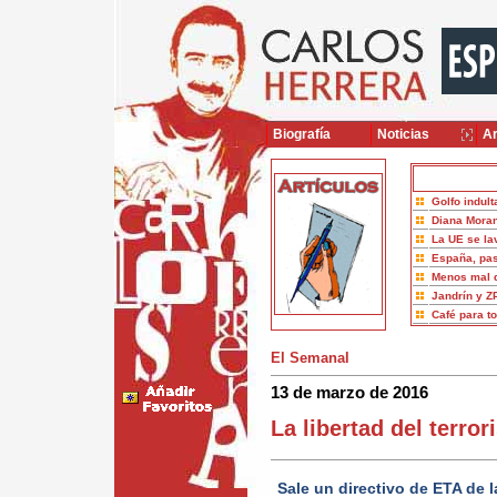
Biografía
Noticias
Ar
Golfo indult
Diana Moran
La UE se la
España, pas
Menos mal 
Jandrín y Z
Café para t
El Semanal
13 de marzo de 2016
La libertad del terror
Sale un directivo de ETA de 