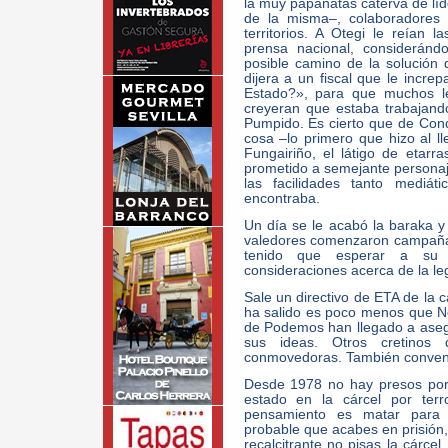
la muy papanatas caterva de líd
de la misma–, colaboradores 
territorios. A Otegi le reían 
prensa nacional, consideránd
posible camino de la solución d
dijera a un fiscal que le increp
Estado?», para que muchos le
creyeran que estaba trabajan
Pumpido. Es cierto que de Con
cosa –lo primero que hizo al ll
Fungairiño, el látigo de etar
prometido a semejante personaje
las facilidades tanto mediát
encontraba.
Un día se le acabó la baraka y 
valedores comenzaron campaña 
tenido que esperar a su 
consideraciones acerca de la le
Sale un directivo de ETA de la 
ha salido es poco menos que Ne
de Podemos han llegado a asegu
sus ideas. Otros cretino
conmovedoras. También convendr
Desde 1978 no hay presos por 
estado en la cárcel por terr
pensamiento es matar para o
probable que acabes en prisión,
recalcitrante no pisas la cárcel