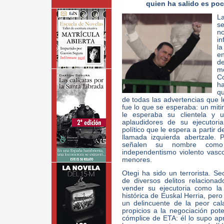
quien ha salido es p
La
se
no
in
l
e
de
m
C
ha
q
de todas las advertencias que le
fue lo que se esperaba: un mitin
le esperaba su clientela y 
aplaudidores de su ejecutori
político que le espera a partir d
llamada izquierda abertzale.
señalen su nombre como
independentismo violento vasco
menores.
Otegi ha sido un terrorista. Se
de diversos delitos relaciona
vender su ejecutoria como la 
histórica de Euskal Herria, pero
un delincuente de la peor cal
propicios a la negociación pote
cómplice de ETA: él lo supo ap