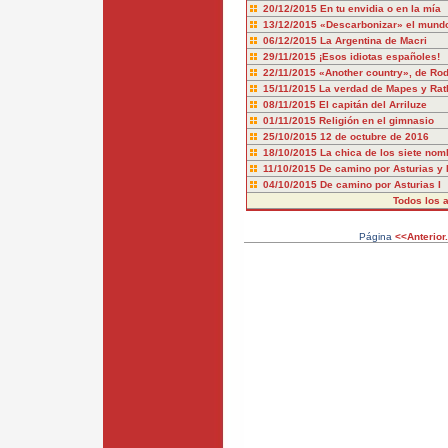
20/12/2015
En tu envidia o en la mía
13/12/2015
«Descarbonizar» el mund
06/12/2015
La Argentina de Macri
29/11/2015
¡Esos idiotas españoles!
22/11/2015
«Another country», de Rod
15/11/2015
La verdad de Mapes y Rat
08/11/2015
El capitán del Arriluze
01/11/2015
Religión en el gimnasio
25/10/2015
12 de octubre de 2016
18/10/2015
La chica de los siete nom
11/10/2015
De camino por Asturias y I
04/10/2015
De camino por Asturias I
Todos los a
Página
<<Anterior.