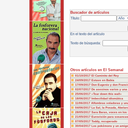
Buscador de artículos
Título:
En el texto del artículo
Texto de búsqueda:
Otros artículos en El Semanal
01/10/2017
El Caminito del Rey
24/09/2017
Estuve en Babia
17/09/2017
Don Eugenio y don Franci
02/07/2017
De asesinos varios y una 
25/06/2017
«Tear down this wall»
18/06/2017
Imbecilidad idiomática
11/06/2017
Alfombras voladoras y una 
04/06/2017
La Sal, la Posada, Abelar
28/05/2017
Sara Baras, voces en los
21/05/2017
Eurovisión para sosanca
07/05/2017
Toddy, recuperado
30/04/2017
Los pokémons y un amig