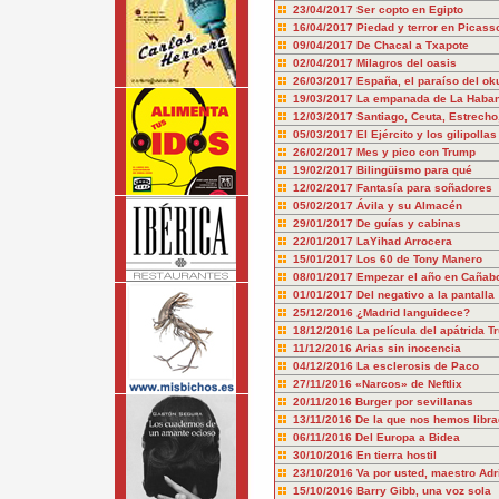
23/04/2017
Ser copto en Egipto
16/04/2017
Piedad y terror en Picass
09/04/2017
De Chacal a Txapote
02/04/2017
Milagros del oasis
26/03/2017
España, el paraíso del ok
19/03/2017
La empanada de La Haba
12/03/2017
Santiago, Ceuta, Estrecho
05/03/2017
El Ejército y los gilipollas
26/02/2017
Mes y pico con Trump
19/02/2017
Bilingüismo para qué
12/02/2017
Fantasía para soñadores
05/02/2017
Ávila y su Almacén
29/01/2017
De guías y cabinas
22/01/2017
LaYihad Arrocera
15/01/2017
Los 60 de Tony Manero
08/01/2017
Empezar el año en Cañab
01/01/2017
Del negativo a la pantalla
25/12/2016
¿Madrid languidece?
18/12/2016
La película del apátrida T
11/12/2016
Arias sin inocencia
04/12/2016
La esclerosis de Paco
27/11/2016
«Narcos» de Neftlix
20/11/2016
Burger por sevillanas
13/11/2016
De la que nos hemos libr
06/11/2016
Del Europa a Bidea
30/10/2016
En tierra hostil
23/10/2016
Va por usted, maestro Adr
15/10/2016
Barry Gibb, una voz sola