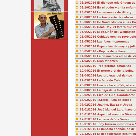
09/10/2016
El dichoso referéndum de 
02/10/2016
En el poder y en la enfer
26/09/2016
La neumonía de Hillary
26/06/2016
Un trasplante de cabeza
19/06/2016
De Santa Mónica a Las Pa
12/06/2016
Roca Rey: el torero que v
05/06/2016
El esturión del Wellington
29/05/2016
Cuidado con las revolucio
22/05/2016
Las fotos inoportunas
15/05/2016
Españoles de mayo y juli
08/05/2016
«Dejaos de pollas»
01/05/2016
La desmedida clase de Va
24/04/2016
Días feriantes
17/04/2016
Tres perlitas catalanas
10/04/2016
El torero y el de la boina
03/04/2016
Los profetas del tiempo
27/03/2016
La feria de Colau
20/03/2016
Una noche en Cali; otra e
06/03/2016
La caja de la Semana San
28/02/2016
Luis de Luis, Sacromonte
14/02/2016
«Creed», una de boxeo
07/02/2016
Juanito, Baeza y Úbeda
31/01/2016
José Manuel Lara, hace u
24/01/2016
Aspe: del arroz de Vicent
17/01/2016
La cena de Via Veneto
10/01/2016
Tony Manero interpreta a
03/01/2016
El impacto económico de 
27/12/2015
El desesperante pesimis