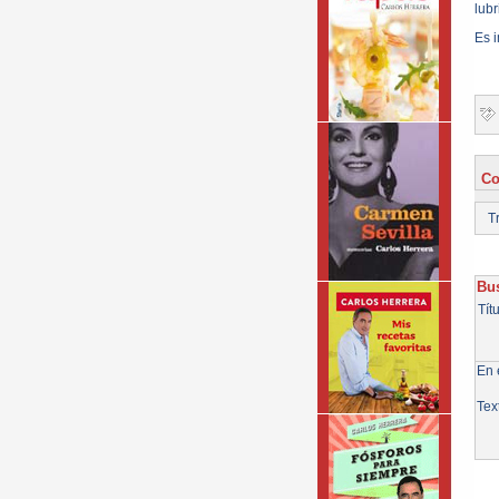
lubr
Es i
Co
Tr
Bus
Tít
En e
Tex