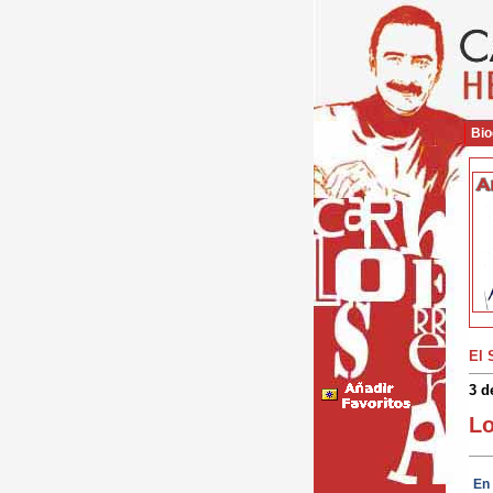
Bio
El 
3 d
Lo
En 