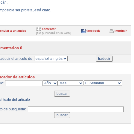
icán.
mposible ser profeta, está claro.
comentar
enviar a un amigo
facebook
imprimir
[Se publicará en la web]
mentarios 0
aducir el artículo de
cador de artículos
ulo:
l texto del artículo
to de búsqueda: