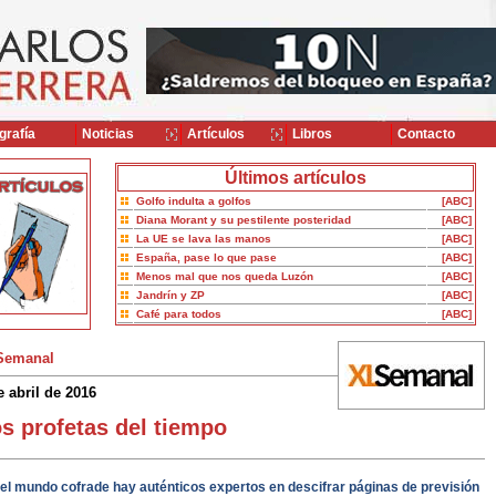
grafía
Noticias
Artículos
Libros
Contacto
Últimos artículos
Golfo indulta a golfos
[ABC]
Diana Morant y su pestilente posteridad
[ABC]
La UE se lava las manos
[ABC]
España, pase lo que pase
[ABC]
Menos mal que nos queda Luzón
[ABC]
Jandrín y ZP
[ABC]
Café para todos
[ABC]
Semanal
e abril de 2016
s profetas del tiempo
el mundo cofrade hay auténticos expertos en descifrar páginas de previsión