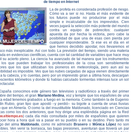
de tiempo en Internet
La de profeta es considerada profesión de riesgo.
Cómo va a ser si no. Hasta el más evidente de
los futuros puede no producirse por el más
simple e incalculable de los imprevistos. Cien
veces jugará la selección más potente del mundo
contra un equipo de pobrecitos: cualquier
apuesta da por hecha la victoria, pero cabe la
posibilidad de que una de esas cien pierda por
cualquier imponderable. Si ese es el día en el
que hemos decidido apostar, nos llevaremos el
co más inexplicable. Así con todo. La previsión del tiempo, siendo una materia
da en evidencias científicas, cuenta con tal cantidad de variables que hace muy
cil su acierto pleno. La ciencia ha avanzado de tal manera que los instrumentos
 los que pueden trabajar los profesionales de la cosa son sensiblemente
ores que los que utilizaban los pioneros en meteorología, pero aun así su
libilidad es imposible. Ves que las nubes cargadas de agua vienen directamente
a tu cabeza, y lo cuentas, pero por un imprevisto giran a última hora, descargan
scientos kilómetros y donde tú habías calculado tormentas intensas luce un sol
ctacular.
España conocimos este género tan televisivo y radiofónico a través del primer
bre del tiempo, el gran
Mariano Medina
, voz y temple que los españoles de una
rta edad tenemos grabados a fuego en la memoria. Como también la de Eugenio
tín Rubio, gran tipo que apostó –y perdió– su bigote a cuenta de unas lluvias
 que en Almería. O como la del insustituible Maldonado, licenciado en Ciencias
icas como los dos anteriores, que hoy dirige una espléndida página en la Red
w.eltiempo.es
) cada día más consultada por miles de españoles que quieren
ocer hora a hora qué va a pasar en su pueblo o en su destino. Pero tanto mi
go del alma
Maldonado
, como mi admirado
Brasero
o
Mónica López
no son
libles. Ven venir la borrasca, las bajas presiones, aventuran que lloverá un par