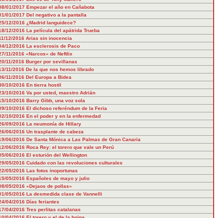
08/01/2017
Empezar el año en Cañabota
01/01/2017
Del negativo a la pantalla
25/12/2016
¿Madrid languidece?
18/12/2016
La película del apátrida Trueba
11/12/2016
Arias sin inocencia
04/12/2016
La esclerosis de Paco
27/11/2016
«Narcos» de Neftlix
20/11/2016
Burger por sevillanas
13/11/2016
De la que nos hemos librado
06/11/2016
Del Europa a Bidea
30/10/2016
En tierra hostil
23/10/2016
Va por usted, maestro Adrián
15/10/2016
Barry Gibb, una voz sola
09/10/2016
El dichoso referéndum de la Feria
02/10/2016
En el poder y en la enfermedad
26/09/2016
La neumonía de Hillary
26/06/2016
Un trasplante de cabeza
19/06/2016
De Santa Mónica a Las Palmas de Gran Canaria
12/06/2016
Roca Rey: el torero que vale un Perú
05/06/2016
El esturión del Wellington
29/05/2016
Cuidado con las revoluciones culturales
22/05/2016
Las fotos inoportunas
15/05/2016
Españoles de mayo y julio
08/05/2016
«Dejaos de pollas»
01/05/2016
La desmedida clase de Vannelli
24/04/2016
Días feriantes
17/04/2016
Tres perlitas catalanas
10/04/2016
El torero y el de la boina