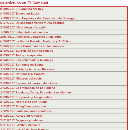
os artículos en El Semanal
01/10/2017
El Caminito del Rey
24/09/2017
Estuve en Babia
17/09/2017
Don Eugenio y don Francisco de Buitrago
02/07/2017
De asesinos varios y una doctrina
25/06/2017
«Tear down this wall»
18/06/2017
Imbecilidad idiomática
11/06/2017
Alfombras voladoras y una otitis
04/06/2017
La Sal, la Posada, Abelardo y El Chivo
28/05/2017
Sara Baras, voces en los tacones
21/05/2017
Eurovisión para sosancas
07/05/2017
Toddy, recuperado
30/04/2017
Los pokémons y un amigo
23/04/2017
Ser copto en Egipto
16/04/2017
Piedad y terror en Picasso
09/04/2017
De Chacal a Txapote
02/04/2017
Milagros del oasis
26/03/2017
España, el paraíso del okupa
19/03/2017
La empanada de La Habana
12/03/2017
Santiago, Ceuta, Estrecho, Los Marinos
05/03/2017
El Ejército y los gilipollas
26/02/2017
Mes y pico con Trump
19/02/2017
Bilingüismo para qué
12/02/2017
Fantasía para soñadores
05/02/2017
Ávila y su Almacén
29/01/2017
De guías y cabinas
22/01/2017
LaYihad Arrocera
15/01/2017
Los 60 de Tony Manero