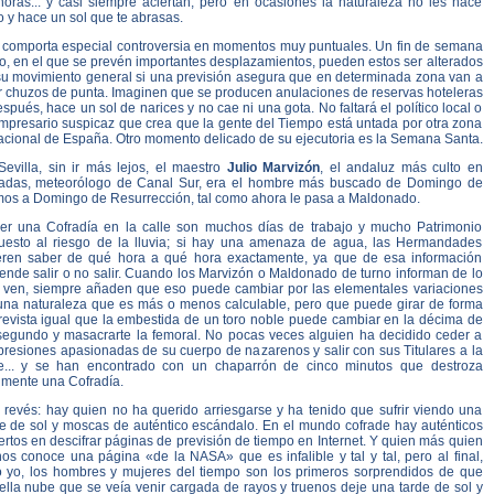
horas... y casi siempre aciertan, pero en ocasiones la naturaleza no les hace
 y hace un sol que te abrasas.
 comporta especial controversia en momentos muy puntuales. Un fin de semana
o, en el que se prevén importantes desplazamientos, pueden estos ser alterados
su movimiento general si una previsión asegura que en determinada zona van a
r chuzos de punta. Imaginen que se producen anulaciones de reservas hoteleras
espués, hace un sol de narices y no cae ni una gota. No faltará el político local o
empresario suspicaz que crea que la gente del Tiempo está untada por otra zona
acional de España. Otro momento delicado de su ejecutoria es la Semana Santa.
Sevilla, sin ir más lejos, el maestro
Julio Marvizón
, el andaluz más culto en
adas, meteorólogo de Canal Sur, era el hombre más buscado de Domingo de
os a Domingo de Resurrección, tal como ahora le pasa a Maldonado.
er una Cofradía en la calle son muchos días de trabajo y mucho Patrimonio
uesto al riesgo de la lluvia; si hay una amenaza de agua, las Hermandades
eren saber de qué hora a qué hora exactamente, ya que de esa información
ende salir o no salir. Cuando los Marvizón o Maldonado de turno informan de lo
 ven, siempre añaden que eso puede cambiar por las elementales variaciones
una naturaleza que es más o menos calculable, pero que puede girar de forma
revista igual que la embestida de un toro noble puede cambiar en la décima de
segundo y masacrarte la femoral. No pocas veces alguien ha decidido ceder a
presiones apasionadas de su cuerpo de nazarenos y salir con sus Titulares a la
le... y se han encontrado con un chaparrón de cinco minutos que destroza
lmente una Cofradía.
l revés: hay quien no ha querido arriesgarse y ha tenido que sufrir viendo una
de de sol y moscas de auténtico escándalo. En el mundo cofrade hay auténticos
rtos en descifrar páginas de previsión de tiempo en Internet. Y quien más quien
os conoce una página «de la NASA» que es infalible y tal y tal, pero al final,
o yo, los hombres y mujeres del tiempo son los primeros sorprendidos de que
ella nube que se veía venir cargada de rayos y truenos deje una tarde de sol y