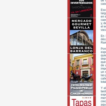
de 
caso
Eso
larg
en 
cae
y, d
el 
vac
En 
déc
Ram
Pon
exp
qui
dep
que
de 
imp
un 
las 
cal
tota
Y a
tar
expe
men
cre
aqu