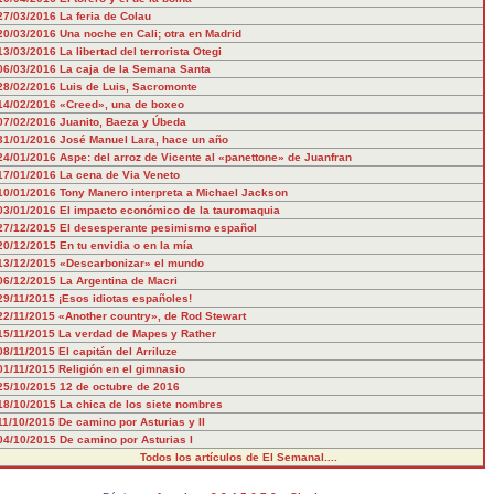
27/03/2016
La feria de Colau
20/03/2016
Una noche en Cali; otra en Madrid
13/03/2016
La libertad del terrorista Otegi
06/03/2016
La caja de la Semana Santa
28/02/2016
Luis de Luis, Sacromonte
14/02/2016
«Creed», una de boxeo
07/02/2016
Juanito, Baeza y Úbeda
31/01/2016
José Manuel Lara, hace un año
24/01/2016
Aspe: del arroz de Vicente al «panettone» de Juanfran
17/01/2016
La cena de Via Veneto
10/01/2016
Tony Manero interpreta a Michael Jackson
03/01/2016
El impacto económico de la tauromaquia
27/12/2015
El desesperante pesimismo español
20/12/2015
En tu envidia o en la mía
13/12/2015
«Descarbonizar» el mundo
06/12/2015
La Argentina de Macri
29/11/2015
¡Esos idiotas españoles!
22/11/2015
«Another country», de Rod Stewart
15/11/2015
La verdad de Mapes y Rather
08/11/2015
El capitán del Arriluze
01/11/2015
Religión en el gimnasio
25/10/2015
12 de octubre de 2016
18/10/2015
La chica de los siete nombres
11/10/2015
De camino por Asturias y II
04/10/2015
De camino por Asturias I
Todos los artículos de El Semanal....