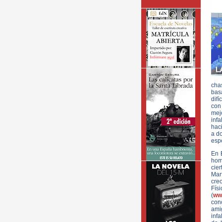
chas
basa
difí
con
mej
infa
haci
a do
espe
En 
hom
cie
Mar
creo
Fís
(
ww
con
ami
infa