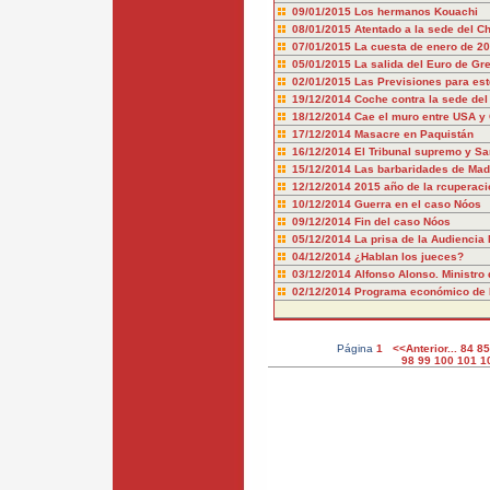
09/01/2015
Los hermanos Kouachi
08/01/2015
Atentado a la sede del C
07/01/2015
La cuesta de enero de 2
05/01/2015
La salida del Euro de Gr
02/01/2015
Las Previsiones para es
19/12/2014
Coche contra la sede del
18/12/2014
Cae el muro entre USA y
17/12/2014
Masacre en Paquistán
16/12/2014
El Tribunal supremo y Sa
15/12/2014
Las barbaridades de Mad
12/12/2014
2015 año de la rcuperaci
10/12/2014
Guerra en el caso Nóos
09/12/2014
Fin del caso Nóos
05/12/2014
La prisa de la Audiencia
04/12/2014
¿Hablan los jueces?
03/12/2014
Alfonso Alonso. Ministro
02/12/2014
Programa económico de
Página
1
<<Anterior...
84
85
98
99
100
101
1