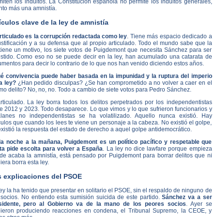
iten los indultos. La Constitución española no permite los indultos generales,
nto más una amnistía.
ículos clave de la ley de amnistía
articulado es la corrupción redactada como ley
. Tiene más espacio dedicado a
ustificación y a su defensa que al propio articulado. Todo el mundo sabe que la
 tiene un motivo, los siete votos de Puigdemont que necesita Sánchez para ser
estido. Como eso no se puede decir en la ley, han acumulado una catarata de
mentos para decir lo contrario de lo que nos han venido diciendo estos años.
é convivencia puede haber basada en la impunidad y la ruptura del imperio
a ley?
¿Han pedido disculpas? ¿Se han comprometido a no volver a caer en el
mo delito? No, no, no. Todo a cambio de siete votos para Pedro Sánchez.
rticulado. La ley borra todos los delitos perpetrados por los independentistas
e 2012 y 2023. Todo desaparece. Lo que vimos y lo que sufrieron funcionarios y
alanes no independentistas se ha volatilizado. Aquello nunca existió. Hay
culos que cuando los lees te viene un personaje a la cabeza. No existió el golpe,
xistió la respuesta del estado de derecho a aquel golpe antidemocrático.
la noche a la mañana, Puigdemont es un político pacífico y respetable que
ta pide escolta para volver a España
. La ley no dice lawfare porque empieza
de acaba la amnistía, está pensado por Puigdemont para borrar delitos que ni
iera borra esta ley.
 explicaciones del PSOE
ey la ha tenido que presentar en solitario el PSOE, sin el respaldo de ninguno de
 socios. No entiendo esta sumisión suicida de este partido.
Sánchez va a ser
sidente, pero al Gobierno va de la mano de los peores socios
. Ayer se
uieron produciendo reacciones en condena, el Tribunal Supremo, la CEOE, y