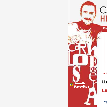
Bio
ir 
14 
Le
"