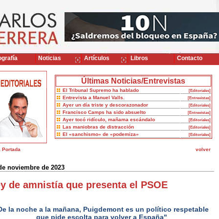
grafía
Noticias
Artículos
Libros
Contacto
Últimas Noticias/Entrevistas
El Tribunal Supremo ha hablado
[Editoriales]
Entrevista a Manuel Valls.
[Entrevistas]
Ayer un día triste y descorazonador
[Editoriales]
Francisco Camps ha sido absuelto
[Entrevistas]
Ayer tocó ridículo, mañama escándalo
[Editoriales]
Las maniobras de distracción
[Editoriales]
El «sanchismo» de «podemiza»
[Editoriales]
a Portada
volver
de noviembre de 2023
y de amnistía que presenta el PSOE
De la noche a la mañana, Puigdemont es un político respetable
que pide escolta para volver a España"