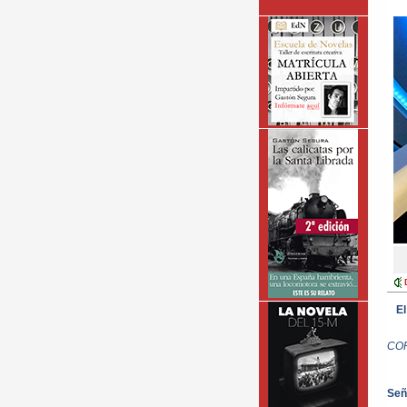
El
CO
Señ