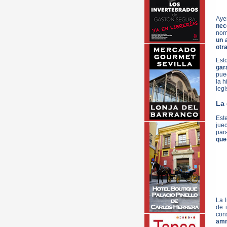
Aye
nec
nom
un 
otra
Est
gar
pue
la h
legi
La 
Est
jue
par
que
La l
de 
cons
amn