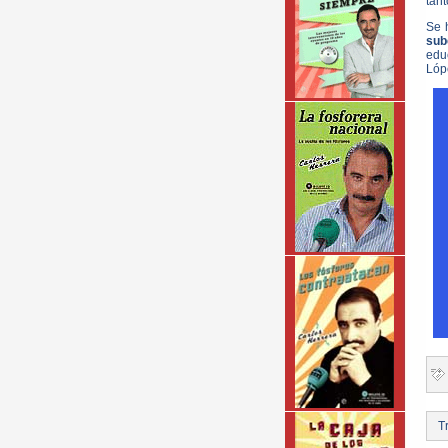
tant
Se 
sub
edu
Lópe
Tr