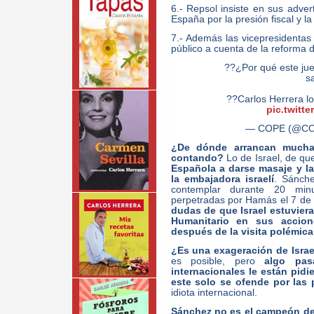
6.- Repsol insiste en sus adver
España por la presión fiscal y la
7.- Además las vicepresidentas
público a cuenta de la reforma 
??¿Por qué este jue
s
??Carlos Herrera lo
pic.twitt
— COPE (@C
¿De dónde arrancan mucha
contando?
Lo de Israel, de qu
Española a darse masaje y la
la embajadora israelí
. Sánche
contemplar durante 20 minu
perpetradas por Hamás el 7 de
dudas de que Israel estuvier
Humanitario en sus accio
después de la visita polémica
¿Es una exageración de Israe
es posible, pero
algo pas
internacionales le están pidi
este solo se ofende por las
idiota internacional.
Sánchez no es el campeón de 