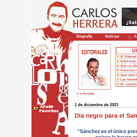
Biografía
Noticias
Ar
Úl
El Tribuna
Entrevista 
Ayer un dí
Francisco 
Ayer tocó 
Las maniob
El «sanch
ir a Portada
1 de diciembre de 2023
Día negro para el Sa
“Sánchez es el único pre