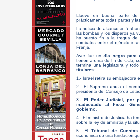
Llueve en buena parte de E
prácticamente todas partes y la
La noticia de alcance está aho
las bombas y los disparos ya v
ha puesto fin a la tregua de
combates entre el ejército isr
Franja.
Ayer fue un
día negro para 
tienen aroma de fin de ciclo, 
termina una legislatura y tod
titulares
:
1.- Israel retira su embajadora 
2.- El Supremo anula el nom
presidenta del Consejo de Esta
3.-
El Poder Judicial, por p
inadecuado al Fiscal Gen
gobierno.
4.- El ministro de Justicia ha te
sobre la ley de amnistía y la sit
5.- El
Tribunal de Cuentas
d
económica de una fundación qu