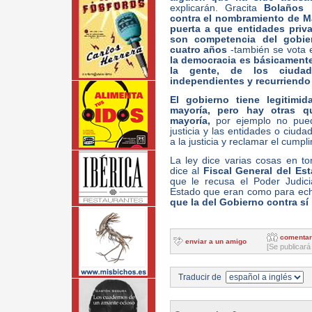
explicarán. Gracita
Bolaños 
contra el nombramiento de Ma
puerta a que entidades pri
son competencia del gobie
cuatro años
-también se vota e
la democracia es básicamente
la gente, de los ciudad
independientes y recurriendo l
El gobierno tiene legitimi
mayoría, pero hay otras 
mayoría,
por ejemplo no puede
justicia y las entidades o ciud
a la justicia y reclamar el cumpl
La ley dice varias cosas en t
dice al
Fiscal General del Est
que le recusa el Poder Judici
Estado que eran como para ech
que la del Gobierno contra s
comentar
enviar a un amigo
[Se publicará
Traducir de