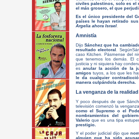
civiles palestinos, solo es 
el más grosero, el que perjud
Es el único presidente del 
países le hayan retirado su
Argelia ahora Israel
.
Amnistía
Dijo
Sánchez que ha cambiado 
resultado electoral
. SegúnSán
caso Kitchen. Pásmense del nive
que tenemos los demás. El ca
justicia y ni siquiera hay conden
es
anular la acción de la j
amigos
tuyos, a los que les h
le da cualquier contradicció
manera culpándola derecha.
La venganza de la realidad
Y poco después de que Sánche
televisión comenzó la venganza
como el Supremo o el Poder 
nombramientos del gobiern
Valerio
que es una tipa estup
prestigio.
Y el poder judicial dijo que
nom
alguien que ha sido acusa