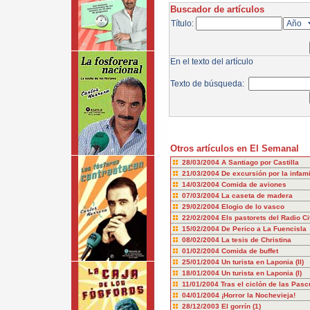
Buscador de artículos
Título:
En el texto del artículo
Texto de búsqueda:
Otros artículos en El Semanal
28/03/2004
A Santiago por Castilla
21/03/2004
De excursión por la infam
14/03/2004
Comida de aviones
07/03/2004
La caseta de madera
29/02/2004
Elogio de lo vasco
22/02/2004
Els pastorets del Radio Ci
15/02/2004
De Perico a La Fuencisla
08/02/2004
La tesis de Christina
01/02/2004
Comida de buffet
25/01/2004
Un turista en Laponia (II)
18/01/2004
Un turista en Laponia (I)
11/01/2004
Tras el ciclón de las Pas
04/01/2004
¡Horror la Nochevieja!
28/12/2003
El gorrín (1)