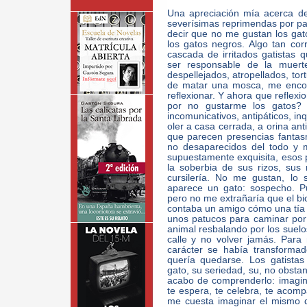
Una apreciación mía acerca de
severísimas reprimendas por par
decir que no me gustan los gat
los gatos negros. Algo tan co
cascada de irritados gatista
ser responsable de la muerte
despellejados, atropellados, to
de matar una mosca, me encogí
reflexionar. Y ahora que reflex
por no gustarme los gatos? 
incomunicativos, antipáticos, in
oler a casa cerrada, a orina ant
que parecen presencias fantas
no desaparecidos del todo y 
supuestamente exquisita, esos
la soberbia de sus rizos, sus 
cursilería. No me gustan, lo 
aparece un gato: sospecho. P
pero no me extrañaría que el b
contaba un amigo cómo una tía su
unos patucos para caminar por 
animal resbalando por los suelo
calle y no volver jamás. Para
carácter se había transformad
quería quedarse. Los gatistas
gato, su seriedad, su, no obstant
acabo de comprenderlo: imagino
te espera, te celebra, te acomp
me cuesta imaginar el mismo d