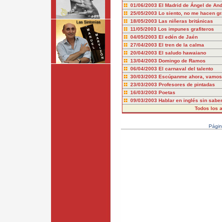
01/06/2003
El Madrid de Ángel de An
25/05/2003
Lo siento, no me hacen gr
18/05/2003
Las niñeras británicas
11/05/2003
Los impunes grafiteros
04/05/2003
El edén de Jaén
27/04/2003
El tren de la calma
20/04/2003
El saludo hawaiano
13/04/2003
Domingo de Ramos
06/04/2003
El carnaval del talento
30/03/2003
Escúpanme ahora, vamos
23/03/2003
Profesores de pintadas
16/03/2003
Poetas
09/03/2003
Hablar en inglés sin saber
Todos los a
Pági