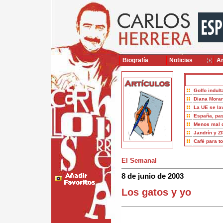
Biografía
Noticias
Ar
Golfo indult
Diana Moran
La UE se la
España, pas
Menos mal 
Jandrín y Z
Café para t
El Semanal
8 de junio de 2003
Los gatos y yo