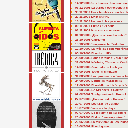
14/12/2003
Un álbum de fotos cualqui
07/12/2003
La curiosa coincidencia d
30/11/2003
Esas temibles comidas d
23/11/2003
Evita en RNE
16/11/2003
Haciendo las pascuas
09/11/2003
Humo en el agua
02/11/2003
Vete con tus muertos
31/10/2003
¿Qué desayunaba usted?
26/10/2003
Caprichos
19/10/2003
Simplemente Cantinflas
12/10/2003
La música contemporáne
05/10/2003
El tenis chillón
28/09/2003
Papas y migas: ¿quién la
21/09/2003
Kórdoba, Córdova o Córd
14/09/2003
Aquel olor del colegio
07/09/2003
Todos al gimnasio
31/08/2003
Los `premios´ de Jesús M
24/08/2003
Detrito de mantequilla
17/08/2003
El maldito salpicón y la `c
10/08/2003
De Strassera a Garzón
03/08/2003
Te sigo soñando, Bruce L
27/07/2003
¿Conoce usted Doñana?
20/07/2003
Lecturas de verano
13/07/2003
Vamos a la playa
06/07/2003
De fogerty a hellacopters
29/06/2003
El timo 'contemporáneo'
22/06/2003
La televisión de los Íñigo
15/06/2003
El mal gusto