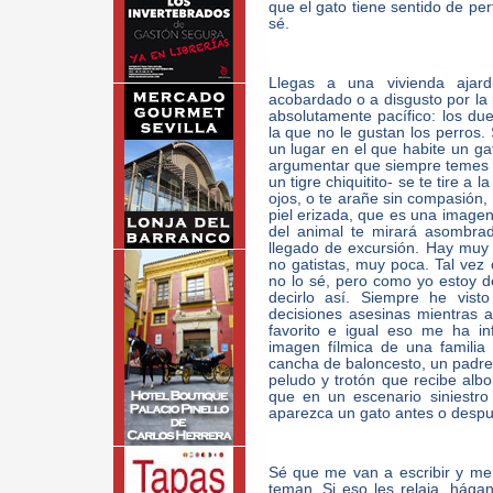
que el gato tiene sentido de per
sé.
Llegas a una vivienda ajard
acobardado o a disgusto por la
absolutamente pacífico: los d
la que no le gustan los perros.
un lugar en el que habite un ga
argumentar que siempre temes qu
un tigre chiquitito- se te tire a
ojos, o te arañe sin compasión
piel erizada, que es una imagen
del animal te mirará asombra
llegado de excursión. Hay muy 
no gatistas, muy poca. Tal vez 
no lo sé, pero como yo estoy 
decirlo así. Siempre he vist
decisiones asesinas mientras a
favorito e igual eso me ha in
imagen fílmica de una familia 
cancha de baloncesto, un padre 
peludo y trotón que recibe alb
que en un escenario siniestro 
aparezca un gato antes o despu
Sé que me van a escribir y me
teman. Si eso les relaja, hágan