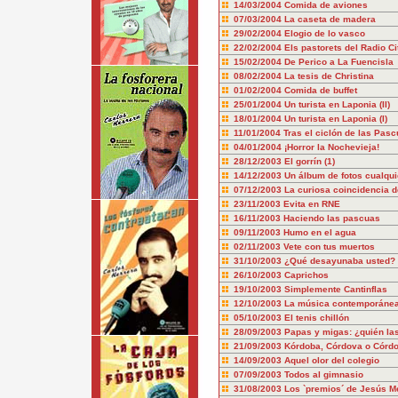
14/03/2004
Comida de aviones
07/03/2004
La caseta de madera
29/02/2004
Elogio de lo vasco
22/02/2004
Els pastorets del Radio Ci
15/02/2004
De Perico a La Fuencisla
08/02/2004
La tesis de Christina
01/02/2004
Comida de buffet
25/01/2004
Un turista en Laponia (II)
18/01/2004
Un turista en Laponia (I)
11/01/2004
Tras el ciclón de las Pas
04/01/2004
¡Horror la Nochevieja!
28/12/2003
El gorrín (1)
14/12/2003
Un álbum de fotos cualqui
07/12/2003
La curiosa coincidencia d
23/11/2003
Evita en RNE
16/11/2003
Haciendo las pascuas
09/11/2003
Humo en el agua
02/11/2003
Vete con tus muertos
31/10/2003
¿Qué desayunaba usted?
26/10/2003
Caprichos
19/10/2003
Simplemente Cantinflas
12/10/2003
La música contemporáne
05/10/2003
El tenis chillón
28/09/2003
Papas y migas: ¿quién la
21/09/2003
Kórdoba, Córdova o Córd
14/09/2003
Aquel olor del colegio
07/09/2003
Todos al gimnasio
31/08/2003
Los `premios´ de Jesús M