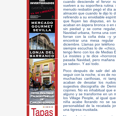
cuando desciende el fervor n
vuelven a su soporífera rutina
menudo resbalón pegó el día ant
almacén que cuando le dijo lo d
refiriendo a su envidiable espír
que fluyen las disputas, en l
acaban en áspera bronca o en d
sin piedad y se come regular
Navidad urbana, forma una comb
forran con la coña ésta –y y
encontrar una mesa regular 
diciembre. Llamas por teléfono
siempre escuchas lo de «chico
tengo lleno con los de Medias 
Le insistes y te dice «horroro
pasada Navidad, pero mañana n
ya sabes». Y así todo.
Poco después de salir del ab
seguir con la noche, si es de no
muchachas cariñosas, ni tam
acaban de desatar los nudos
sugestiva discografía de Dem
cojones. No es inhabitual que 
alguno y se transforme en un 
los Village People, al igual q
niña acabe llorando no se sa
personalidad de la recatada jo
una tigresa inusitada.