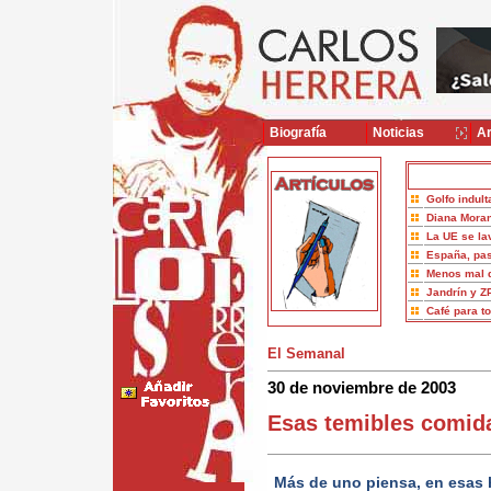
Biografía
Noticias
Ar
Golfo indult
Diana Moran
La UE se la
España, pas
Menos mal 
Jandrín y Z
Café para t
El Semanal
30 de noviembre de 2003
Esas temibles comid
Más de uno piensa, en esas 