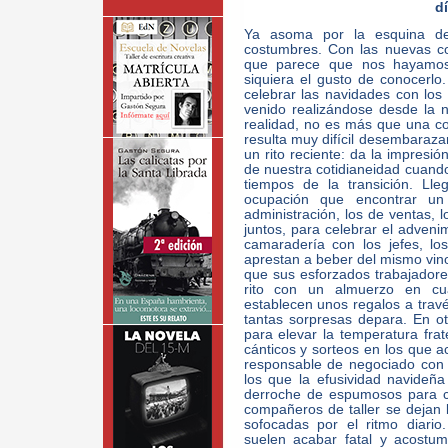
dí
Ya asoma por la esquina de
costumbres. Con las nuevas c
que parece que nos hayamos
siquiera el gusto de conocerlo
celebrar las navidades con lo
venido realizándose desde la 
realidad, no es más que una c
resulta muy difícil desembarazar
un rito reciente: da la impresi
de nuestra cotidianeidad cuando
tiempos de la transición. Ll
ocupación que encontrar un
administración, los de ventas, 
juntos, para celebrar el adven
camaradería con los jefes, l
aprestan a beber del mismo vi
que sus esforzados trabajadore
rito con un almuerzo en cual
establecen unos regalos a través
tantas sorpresas depara. En ot
para elevar la temperatura fra
cánticos y sorteos en los que a
responsable de negociado con 
los que la efusividad navideña
derroche de espumosos para c
compañeros de taller se dejan l
sofocadas por el ritmo diari
suelen acabar fatal y acostum