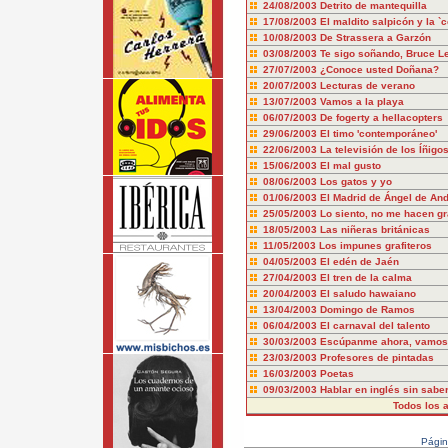
24/08/2003
Detrito de mantequilla
17/08/2003
El maldito salpicón y la `c
10/08/2003
De Strassera a Garzón
03/08/2003
Te sigo soñando, Bruce L
27/07/2003
¿Conoce usted Doñana?
20/07/2003
Lecturas de verano
13/07/2003
Vamos a la playa
06/07/2003
De fogerty a hellacopters
29/06/2003
El timo 'contemporáneo'
22/06/2003
La televisión de los Íñigo
15/06/2003
El mal gusto
08/06/2003
Los gatos y yo
01/06/2003
El Madrid de Ángel de An
25/05/2003
Lo siento, no me hacen gr
18/05/2003
Las niñeras británicas
11/05/2003
Los impunes grafiteros
04/05/2003
El edén de Jaén
27/04/2003
El tren de la calma
20/04/2003
El saludo hawaiano
13/04/2003
Domingo de Ramos
06/04/2003
El carnaval del talento
30/03/2003
Escúpanme ahora, vamos
23/03/2003
Profesores de pintadas
16/03/2003
Poetas
09/03/2003
Hablar en inglés sin saber
Todos los a
Pági