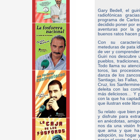
Gary Bedell, el gu
radiofónicas graci
programa de Carlos
decidido poner por e
aventuras por la g
buenos ratos hacen p
Con su caracterís
meteduras de pata id
de ver y comprender 
Guiri nos descubre 
pueblos, tradiciones
Todo llama su atenci
toros, las procesion
danza de los zanco
Santiago, las Fallas,
Cruz, los Sanfermin
deleita con las com
más deliciosos… Y p
con la que ha captado
que ilustran este libro
Su relato -que bien 
y disfrute para ext
en anécdotas, amigos
nos da una visión fr
que ama y que ha c
adopción, su hogar y 
pasar el resto de su 