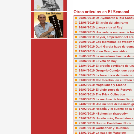
Otros artículos en El Semanal
29/06/2019
De Ayamonte a Isla Canel
22/06/2019
El jardín del almirante
16/06/2019
¡Larga vida al Rey!
09/06/2019
Una velada en casa de lo
02/06/2019
Keylor, emperador del arc
26/05/2019
Las memorias de Woody A
19/05/2019
Dani García hace de com
12/05/2019
«Lou Reed, una vida»
05/05/2019
La inmadurez bovina de un
28/04/2019
El voto de hoy
22/04/2019
El pregón sevillano de un
14/04/2019
Gregorio Conejo, que está
07/04/2019
La hora triste del invierno
31/03/2019
Coti Sorokin, en el Colón
24/03/2019
Magallanes y Elcano
16/03/2019
El viejo zorro de Forsyth
10/03/2019
The Frick Collection
03/03/2019
La merluza de Nimu Barqu
24/02/2019
Una mentira demasiado gr
17/02/2019
Rosalía y el cuento de la 
10/02/2019
«Bohemian rhapsody»
03/02/2019
Un año más, Eurovisión a 
27/01/2019
Distrito Castellana Norte
20/01/2019
Gorbachov y Taubman
13/01/2019
La casa de Manolete