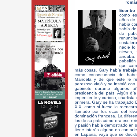
román
Escribo
como est
años de 
había co
sabía de
de pab
renuncia
costaler
nadie lo
nieves,
andaba. 
pabellón
que camb
más cosas. Gary había trabajad
como consecuencia de habe
Mandela y de que éste le rec
perezoso viajó y se instaló con
gabinete durante algunos a
presidencia del país. Algún día 
impenitente y curioso, charlist
primera, Gary se ha trabajado 
XIX, como si fuese la reencar
llamado por los ecos del lev
dominación francesa. La diferen
los de su país cómo era ese rein
y pasión había demostrado en s
tiene interés alguno en contarl
en España, vaya que se decid