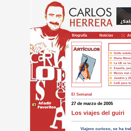
Biografía
Noticias
Ar
Golfo indult
Diana Moran
La UE se la
España, pas
Menos mal 
Jandrín y Z
Café para t
El Semanal
27 de marzo de 2005
Los viajes del guiri
Viajero curioso, se ha t