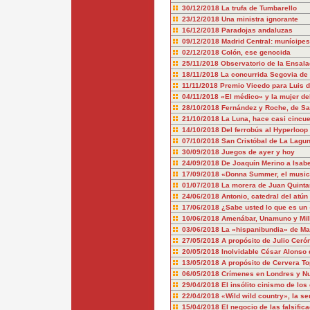
30/12/2018
La trufa de Tumbarello
23/12/2018
Una ministra ignorante
16/12/2018
Paradojas andaluzas
09/12/2018
Madrid Central: munícipes
02/12/2018
Colón, ese genocida
25/11/2018
Observatorio de la Ensala
18/11/2018
La concurrida Segovia de
11/11/2018
Premio Vicedo para Luis 
04/11/2018
«El médico» y la mujer de
28/10/2018
Fernández y Roche, de Sa
21/10/2018
La Luna, hace casi cincu
14/10/2018
Del ferrobús al Hyperloop
07/10/2018
San Cristóbal de La Lagun
30/09/2018
Juegos de ayer y hoy
24/09/2018
De Joaquín Merino a Isabe
17/09/2018
«Donna Summer, el music
01/07/2018
La morera de Juan Quinta
24/06/2018
Antonio, catedral del atún
17/06/2018
¿Sabe usted lo que es un 
10/06/2018
Amenábar, Unamuno y Mil
03/06/2018
La «hispanibundia» de Ma
27/05/2018
A propósito de Julio Ceró
20/05/2018
Inolvidable César Alonso 
13/05/2018
A propósito de Cervera To
06/05/2018
Crímenes en Londres y N
29/04/2018
El insólito cinismo de los
22/04/2018
«Wild wild country», la ser
15/04/2018
El negocio de las falsific