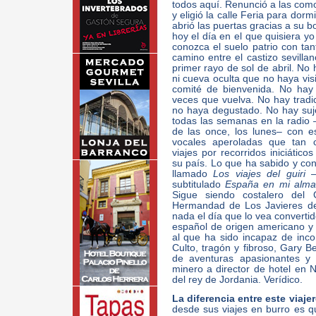
todos aquí. Renunció a las como
y eligió la calle Feria para dormi
abrió las puertas gracias a su b
hoy el día en el que quisiera 
conozca el suelo patrio con ta
camino entre el castizo sevillan
primer rayo de sol de abril. No h
ni cueva oculta que no haya vis
comité de bienvenida. No hay
veces que vuelva. No hay tradi
no haya degustado. No hay suj
todas las semanas en la radio
de las once, los lunes– con e
vocales aperoladas que tan ca
viajes por recorridos iniciátic
su país. Lo que ha sabido y con
llamado
Los viajes del guiri
–L
subtitulado
España en mi alma
Sigue siendo costalero del 
Hermandad de Los Javieres de
nada el día que lo vea convert
español de origen americano y
al que ha sido incapaz de inco
Culto, tragón y fibroso, Gary B
de aventuras apasionantes y 
minero a director de hotel en 
del rey de Jordania. Verídico.
La diferencia entre este viaje
desde sus viajes en burro es q