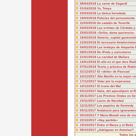
08/04/2018
La carne de Sagardi
01/04/2018
Yo, Tonya
25/03/2018
La túnica heredada
19/03/2018
Policías del pensamiento
11/03/2018
Un catalán de Tenerife
04/03/2018
Las ermitas de Córdoba y
25/02/2018
«Señor, dame paciencia»
18/02/2018
Almería, capital gastronó
12/02/2018
El necesario fortalecimie
04/02/2018
Las lentejas de Amparito
28/01/2018
De iPods y auriculares
21/01/2018
La caridad de Mañara
14/01/2018
El año en el que dice Raú
07/01/2018
Teoría y práctica de Rubé
31/12/2017
El «deíto» de Pascual
24/12/2017
Año Murillo en la mejor c
17/12/2017
Votar por la esperanza
10/12/2017
El icono del Mal
03/12/2017
Italia, del apocalipsis al
26/11/2017
Los Premios Ondas en Sev
19/11/2017
Luces de Navidad
12/11/2017
Los papeles de Kennedy
05/11/2017
Andalucía para ignorantes
29/10/2017
Y Mario Biondi vino de vis
22/10/2017
«Hay partido»
15/10/2017
Entre el Barça y el Betis
08/10/2017
¿Adelgazar en Asturias?
Todos los a