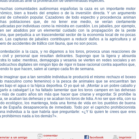
das drásticas ante la proliferación de determinadas especies.
muchas comunidades autónomas españolas la caza es un importante motor
nómico, bien a través del empleo o de la inversión directa. Y un argumento
tural de cohesión popular. Cazadores de todo espectro y procedencia animan
has poblaciones que, de no tener ese medio, se verían ciertamente
udicadas por individuas como la ministra en cuestión. Los jabalíes, por ejemplo,
en ser abatidos por un elemental cuidado con la propagación de la peste
cina, que perjudica a un trascendental sector de la economía local de no pocas
as. Las capturas de jabalíes contribuyen a reducir daños a la agricultura y al
ro de accidentes de tráfico con fauna, que no son pocos.
contestación a la caza, y no digamos a los toros, provoca unas reacciones de
o civil y personal que resultan delirantes. Supongo que la ligera y absurda
istra lo sabe: mentiras, demagogia y vesania se vierten en redes sociales y en
odicuchos digitales sin ningún tipo de rigor ni base racional contra aquellos que,
iendo lo que hacen, salen al campo cada fin de semana.
e imaginar que a tan sensible individua le producirá el mismo rechazo el boxeo
nto masculino como femenino) o la pesca de animales que se encuentran tan
ces bajo el agua o la hípica deportiva. O yo qué sé. ¡Montar a un pobre caballo y
igarlo a cabalgar! Le ha faltado lamentar que los toros campen en las dehesas
o más de cuatro años sin más que hacer que criarse y engordar. Si prohíbe la
ta, se acaban las dehesas y se acaban los toros de lidia. A no ser que ella, con su
ldo ecológico, los mantenga, toda una forma de vida en los pueblos de buena
te de España desaparecería de inmediato. Todo por el capricho prohibicionista
una individua a la que habría que preguntarle: «¿Y tú quien te crees que eres
a prohibirnos nada a los demás?».
comentar
enviar a un amigo
facebook
imprimir