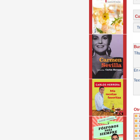
Co
Tr
Bus
Tít
En e
Tex
Otr