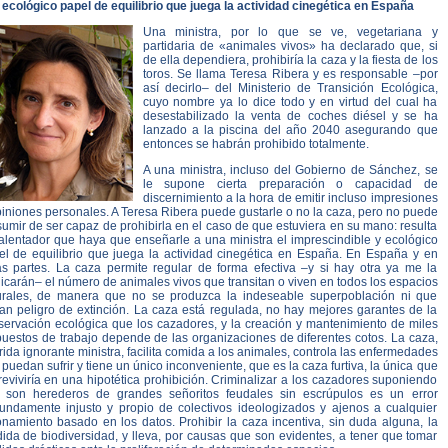
ecológico papel de equilibrio que juega la actividad cinegética en España
Una ministra, por lo que se ve, vegetariana y
partidaria de «animales vivos» ha declarado que, si
de ella dependiera, prohibiría la caza y la fiesta de los
toros. Se llama Teresa Ribera y es responsable –por
así decirlo– del Ministerio de Transición Ecológica,
cuyo nombre ya lo dice todo y en virtud del cual ha
desestabilizado la venta de coches diésel y se ha
lanzado a la piscina del año 2040 asegurando que
entonces se habrán prohibido totalmente.
A una ministra, incluso del Gobierno de Sánchez, se
le supone cierta preparación o capacidad de
discernimiento a la hora de emitir incluso impresiones
iniones personales. A Teresa Ribera puede gustarle o no la caza, pero no puede
umir de ser capaz de prohibirla en el caso de que estuviera en su mano: resulta
alentador que haya que enseñarle a una ministra el imprescindible y ecológico
el de equilibrio que juega la actividad cinegética en España. En España y en
as partes. La caza permite regular de forma efectiva –y si hay otra ya me la
icarán– el número de animales vivos que transitan o viven en todos los espacios
urales, de manera que no se produzca la indeseable superpoblación ni que
ran peligro de extinción. La caza está regulada, no hay mejores garantes de la
servación ecológica que los cazadores, y la creación y mantenimiento de miles
puestos de trabajo depende de las organizaciones de diferentes cotos. La caza,
ida ignorante ministra, facilita comida a los animales, controla las enfermedades
puedan sufrir y tiene un único inconveniente, que es la caza furtiva, la única que
eviviría en una hipotética prohibición. Criminalizar a los cazadores suponiendo
 son herederos de grandes señoritos feudales sin escrúpulos es un error
fundamente injusto y propio de colectivos ideologizados y ajenos a cualquier
onamiento basado en los datos. Prohibir la caza incentiva, sin duda alguna, la
ida de biodiversidad, y lleva, por causas que son evidentes, a tener que tomar