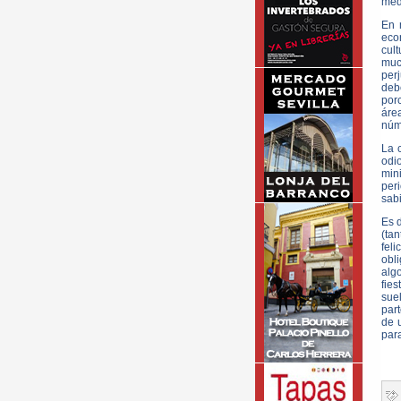
medi
En 
eco
cul
muc
perj
deb
por
áre
núme
La 
odi
min
peri
sab
Es d
(ta
feli
obl
alg
fies
sue
par
de 
par