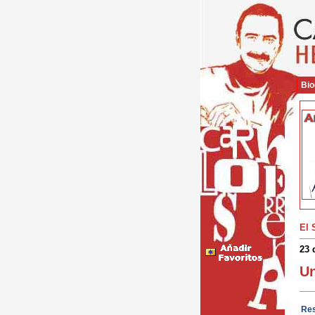
Bio
El 
23 
Un
Res