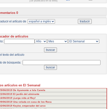
[Se publicará en la web]
mentarios 0
aducir el artículo de
cador de artículos
ulo:
l texto del artículo
to de búsqueda:
os artículos en El Semanal
29/06/2019
De Ayamonte a Isla Canela
22/06/2019
El jardín del almirante
16/06/2019
¡Larga vida al Rey!
09/06/2019
Una velada en casa de los Roca
02/06/2019
Keylor, emperador del arco