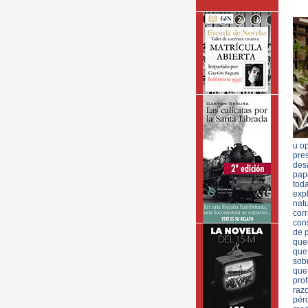
u op
pres
des
pap
tod
expl
nat
cor
con
de 
quer
que 
sobr
que
pro
raz
pérd