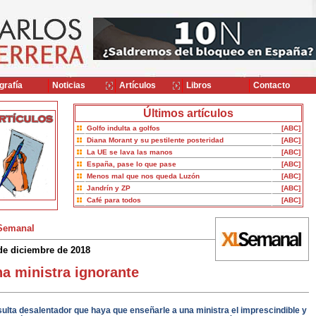
grafía
Noticias
Artículos
Libros
Contacto
Últimos artículos
Golfo indulta a golfos
[ABC]
Diana Morant y su pestilente posteridad
[ABC]
La UE se lava las manos
[ABC]
España, pase lo que pase
[ABC]
Menos mal que nos queda Luzón
[ABC]
Jandrín y ZP
[ABC]
Café para todos
[ABC]
Semanal
de diciembre de 2018
a ministra ignorante
ulta desalentador que haya que enseñarle a una ministra el imprescindible y