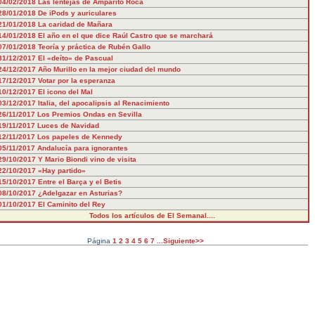
04/02/2018
Las lentejas de Amparito Roca
28/01/2018
De iPods y auriculares
21/01/2018
La caridad de Mañara
14/01/2018
El año en el que dice Raúl Castro que se marchará
07/01/2018
Teoría y práctica de Rubén Gallo
31/12/2017
El «deíto» de Pascual
24/12/2017
Año Murillo en la mejor ciudad del mundo
17/12/2017
Votar por la esperanza
10/12/2017
El icono del Mal
03/12/2017
Italia, del apocalipsis al Renacimiento
26/11/2017
Los Premios Ondas en Sevilla
19/11/2017
Luces de Navidad
12/11/2017
Los papeles de Kennedy
05/11/2017
Andalucía para ignorantes
29/10/2017
Y Mario Biondi vino de visita
22/10/2017
«Hay partido»
15/10/2017
Entre el Barça y el Betis
08/10/2017
¿Adelgazar en Asturias?
01/10/2017
El Caminito del Rey
Todos los artículos de El Semanal....
Página
1
2
3
4
5
6
7
...Siguiente>>