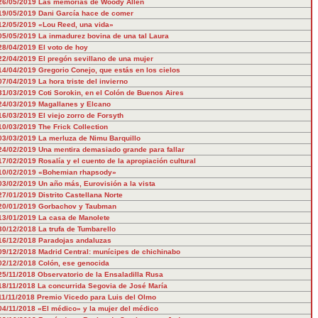
26/05/2019
Las memorias de Woody Allen
19/05/2019
Dani García hace de comer
12/05/2019
«Lou Reed, una vida»
05/05/2019
La inmadurez bovina de una tal Laura
28/04/2019
El voto de hoy
22/04/2019
El pregón sevillano de una mujer
14/04/2019
Gregorio Conejo, que estás en los cielos
07/04/2019
La hora triste del invierno
31/03/2019
Coti Sorokin, en el Colón de Buenos Aires
24/03/2019
Magallanes y Elcano
16/03/2019
El viejo zorro de Forsyth
10/03/2019
The Frick Collection
03/03/2019
La merluza de Nimu Barquillo
24/02/2019
Una mentira demasiado grande para fallar
17/02/2019
Rosalía y el cuento de la apropiación cultural
10/02/2019
«Bohemian rhapsody»
03/02/2019
Un año más, Eurovisión a la vista
27/01/2019
Distrito Castellana Norte
20/01/2019
Gorbachov y Taubman
13/01/2019
La casa de Manolete
30/12/2018
La trufa de Tumbarello
16/12/2018
Paradojas andaluzas
09/12/2018
Madrid Central: munícipes de chichinabo
02/12/2018
Colón, ese genocida
25/11/2018
Observatorio de la Ensaladilla Rusa
18/11/2018
La concurrida Segovia de José María
11/11/2018
Premio Vicedo para Luis del Olmo
04/11/2018
«El médico» y la mujer del médico