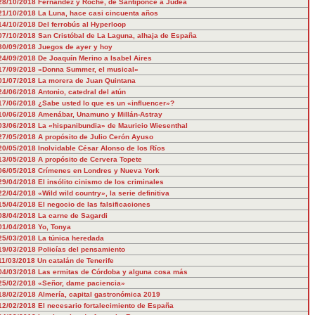
28/10/2018
Fernández y Roche, de Santiponce a Judea
21/10/2018
La Luna, hace casi cincuenta años
14/10/2018
Del ferrobús al Hyperloop
07/10/2018
San Cristóbal de La Laguna, alhaja de España
30/09/2018
Juegos de ayer y hoy
24/09/2018
De Joaquín Merino a Isabel Aires
17/09/2018
«Donna Summer, el musical»
01/07/2018
La morera de Juan Quintana
24/06/2018
Antonio, catedral del atún
17/06/2018
¿Sabe usted lo que es un «influencer»?
10/06/2018
Amenábar, Unamuno y Millán-Astray
03/06/2018
La «hispanibundia» de Mauricio Wiesenthal
27/05/2018
A propósito de Julio Cerón Ayuso
20/05/2018
Inolvidable César Alonso de los Ríos
13/05/2018
A propósito de Cervera Topete
06/05/2018
Crímenes en Londres y Nueva York
29/04/2018
El insólito cinismo de los criminales
22/04/2018
«Wild wild country», la serie definitiva
15/04/2018
El negocio de las falsificaciones
08/04/2018
La carne de Sagardi
01/04/2018
Yo, Tonya
25/03/2018
La túnica heredada
19/03/2018
Policías del pensamiento
11/03/2018
Un catalán de Tenerife
04/03/2018
Las ermitas de Córdoba y alguna cosa más
25/02/2018
«Señor, dame paciencia»
18/02/2018
Almería, capital gastronómica 2019
12/02/2018
El necesario fortalecimiento de España