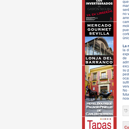
que
mani
seré
no v
arr
cam
mol
pue
cor
únic
La 
la 
exp
de 
adm
exca
su 
pes
ocas
suf
ven
No 
fut
nos
Co