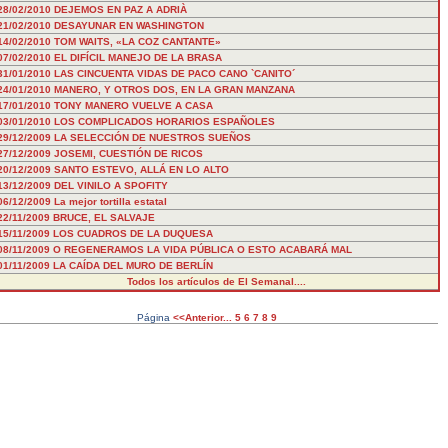
28/02/2010
DEJEMOS EN PAZ A ADRIÀ
21/02/2010
DESAYUNAR EN WASHINGTON
14/02/2010
TOM WAITS, «LA COZ CANTANTE»
07/02/2010
EL DIFÍCIL MANEJO DE LA BRASA
31/01/2010
LAS CINCUENTA VIDAS DE PACO CANO `CANITO´
24/01/2010
MANERO, Y OTROS DOS, EN LA GRAN MANZANA
17/01/2010
TONY MANERO VUELVE A CASA
03/01/2010
LOS COMPLICADOS HORARIOS ESPAÑOLES
29/12/2009
LA SELECCIÓN DE NUESTROS SUEÑOS
27/12/2009
JOSEMI, CUESTIÓN DE RICOS
20/12/2009
SANTO ESTEVO, ALLÁ EN LO ALTO
13/12/2009
DEL VINILO A SPOFITY
06/12/2009
La mejor tortilla estatal
22/11/2009
BRUCE, EL SALVAJE
15/11/2009
LOS CUADROS DE LA DUQUESA
08/11/2009
O REGENERAMOS LA VIDA PÚBLICA O ESTO ACABARÁ MAL
01/11/2009
LA CAÍDA DEL MURO DE BERLÍN
Todos los artículos de El Semanal....
Página
<<Anterior...
5
6
7
8
9