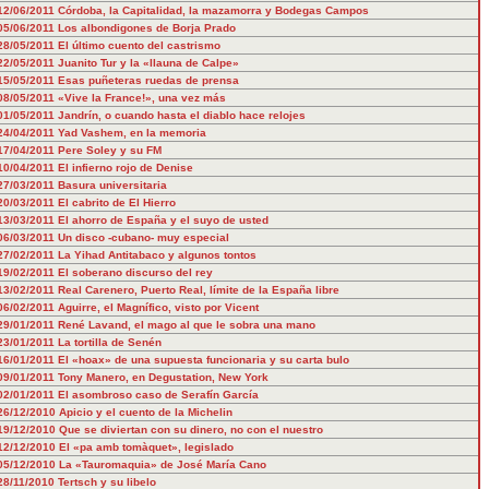
12/06/2011
Córdoba, la Capitalidad, la mazamorra y Bodegas Campos
05/06/2011
Los albondigones de Borja Prado
28/05/2011
El último cuento del castrismo
22/05/2011
Juanito Tur y la «llauna de Calpe»
15/05/2011
Esas puñeteras ruedas de prensa
08/05/2011
«Vive la France!», una vez más
01/05/2011
Jandrín, o cuando hasta el diablo hace relojes
24/04/2011
Yad Vashem, en la memoria
17/04/2011
Pere Soley y su FM
10/04/2011
El infierno rojo de Denise
27/03/2011
Basura universitaria
20/03/2011
El cabrito de El Hierro
13/03/2011
El ahorro de España y el suyo de usted
06/03/2011
Un disco -cubano- muy especial
27/02/2011
La Yihad Antitabaco y algunos tontos
19/02/2011
El soberano discurso del rey
13/02/2011
Real Carenero, Puerto Real, límite de la España libre
06/02/2011
Aguirre, el Magnífico, visto por Vicent
29/01/2011
René Lavand, el mago al que le sobra una mano
23/01/2011
La tortilla de Senén
16/01/2011
El «hoax» de una supuesta funcionaria y su carta bulo
09/01/2011
Tony Manero, en Degustation, New York
02/01/2011
El asombroso caso de Serafín García
26/12/2010
Apicio y el cuento de la Michelin
19/12/2010
Que se diviertan con su dinero, no con el nuestro
12/12/2010
El «pa amb tomàquet», legislado
05/12/2010
La «Tauromaquia» de José María Cano
28/11/2010
Tertsch y su libelo