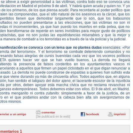
 se atreve a exigir generosidad a las víctimas, contra todo eso se convoca una
festación en Madrid el próximo 9 de abril. Y habrá quien acuda y quien no. Y yo
 de los primeros, de los que piensa acudir. Para recordarle al poder político que
alen las componendas, que el sitio natural de los asesinos es la cárcel, que los
epentidos tienen que demostrar largamente que lo son, que los batasunos
uflados no pueden presentarse a las elecciones, que las víctimas no son ni
estas ni inconvenientes, ya que han puesto los muertos en esta pelea, que no
den transformarse de repente en seres invisibles para mayor gusto de políticos
toplacistas, que no son justas las equidistancias miserables y que la mejor y
a manera de combatir a los terroristas es a través de la vía policial y la judicial.
manifestación se convoca con un lema que no plantea dudas
esenciales: «Por
derrota del terrorismo». Y el terrorismo se combate deteniendo comandos y no
resando falsas alegrías de cursis buenistas cada vez que los voceros políticos
ETA quieren hacer ver que se han vuelto buenos. La derrota no llegará
itiendo la presencia de falsos corderitos en los ayuntamientos vascos ni
rcelando a aquellos que firmen un papel ciclostado en el que digan renunciar a
pasado. La derrota no puede construirse de espaldas a quienes han sufrido esta
te que viene durando ya más de cincuenta años. Todos aquellos que, en alguna
ión, han sentido el latigazo del dolor ajeno, el lacerante escozor de la injusticia
rida por otros, deben apoyar esta marcha cívica que no reclama revanchas ni
ganzas extemporáneas. Todos debemos estar con ellos. El 9 de abril, en Madrid.
contra menganito ni contra zutanito: simplemente a favor de la justicia, de un
uro en el que podamos andar con la cabeza bien alta sin avergonzarnos de
otros mismos.
comentar
enviar a un amigo
facebook
imprimir
[Se publicará en la web]
mentarios 1