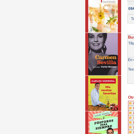
09/
Tr
Bus
Tít
En e
Tex
Otr