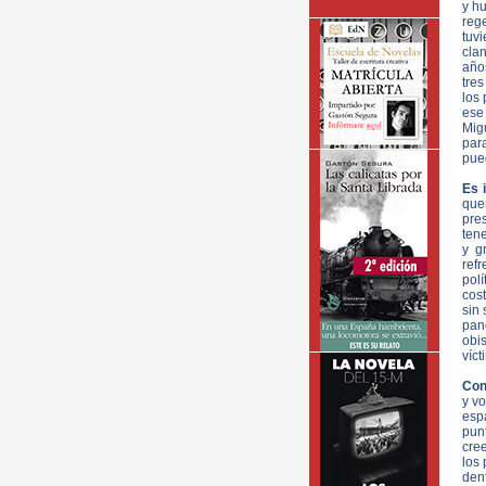
y h
reg
tuv
clan
año
tres
los
ese
Mig
para
pued
Es 
quer
pre
tene
y g
ref
polí
cos
sin 
pan
obi
víct
Con
y vo
esp
punt
cre
los 
dent