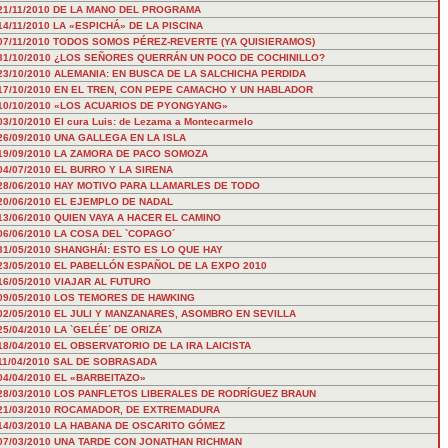
21/11/2010
DE LA MANO DEL PROGRAMA
14/11/2010
LA «ESPICHÁ» DE LA PISCINA
07/11/2010
TODOS SOMOS PÉREZ-REVERTE (YA QUISIERAMOS)
31/10/2010
¿LOS SEÑORES QUERRÁN UN POCO DE COCHINILLO?
23/10/2010
ALEMANIA: EN BUSCA DE LA SALCHICHA PERDIDA
17/10/2010
EN EL TREN, CON PEPE CAMACHO Y UN HABLADOR
10/10/2010
«LOS ACUARIOS DE PYONGYANG»
03/10/2010
El cura Luis: de Lezama a Montecarmelo
26/09/2010
UNA GALLEGA EN LA ISLA
19/09/2010
LA ZAMORA DE PACO SOMOZA
04/07/2010
EL BURRO Y LA SIRENA
28/06/2010
HAY MOTIVO PARA LLAMARLES DE TODO
20/06/2010
EL EJEMPLO DE NADAL
13/06/2010
QUIEN VAYA A HACER EL CAMINO
06/06/2010
LA COSA DEL `COPAGO´
31/05/2010
SHANGHÁI: ESTO ES LO QUE HAY
23/05/2010
EL PABELLÓN ESPAÑOL DE LA EXPO 2010
16/05/2010
VIAJAR AL FUTURO
09/05/2010
LOS TEMORES DE HAWKING
02/05/2010
EL JULI Y MANZANARES, ASOMBRO EN SEVILLA
25/04/2010
LA `GELÉE´ DE ORIZA
18/04/2010
EL OBSERVATORIO DE LA IRA LAICISTA
11/04/2010
SAL DE SOBRASADA
04/04/2010
EL «BARBEITAZO»
28/03/2010
LOS PANFLETOS LIBERALES DE RODRÍGUEZ BRAUN
21/03/2010
ROCAMADOR, DE EXTREMADURA
14/03/2010
LA HABANA DE OSCARITO GÓMEZ
07/03/2010
UNA TARDE CON JONATHAN RICHMAN