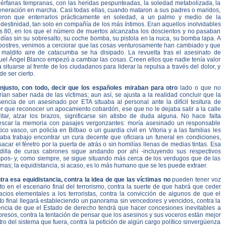
uérfanas tempranas, con las heridas pespunteadas, la soledad metabolizada, la
eneración en marcha. Casi todas ellas, cuando mataron a sus padres o maridos,
ieron que enterrarlos prácticamente en soledad, a un palmo y medio de la
destinidad, tan solo en compañía de los más íntimos. Eran aquellos inolvidables
s 80, en los que el número de muertos alcanzaba los doscientos y no pasaban
 días sin su sobresalto, su coche bomba, su pistola en la nuca, su bomba lapa. A
 postres, venimos a cerciorar que las cosas venturosamente han cambiado y que
 maldito aire de catacumba se ha disipado. La revuelta tras el asesinato de
uel Ángel Blanco empezó a cambiar las cosas. Creen ellos que nadie tenía valor
 situarse al frente de los ciudadanos para liderar la repulsa a través del dolor, y
e ser cierto.
injusto, con todo, decir que los españoles miraban para otro
lado o que no
ían saber nada de las víctimas; aun así, se ajusta a la realidad concluir que la
sencia de un asesinado por ETA situaba al personal ante la difícil tesitura de
r que reconocer un apocamiento cobardón, ese que no le dejaba salir a la calle
ritar, alzar los brazos, significarse sin atisbo de duda alguna. No hace falta
rescar la memoria con pasajes vergonzantes: moría asesinado un responsable
tico vasco, un policía en Bilbao o un guardia civil en Vitoria y a las familias les
taba trabajo encontrar un cura decente que oficiara un funeral en condiciones,
sacar el féretro por la puerta de atrás o sin homilías llenas de medias tintas. Esa
dilla de curas cabrones sigue andando por ahí -incluyendo sus respectivos
spos- y, como siempre, se sigue situando más cerca de los verdugos que de las
imas; la equidistancia, si acaso, es lo más humano que se les puede extraer.
tra esa equidistancia, contra la idea de que las víctimas no
pueden tener voz
to en el escenario final del terrorismo, contra la suerte de que habrá que ceder
acios elementales a los terroristas, contra la convicción de algunos de que el
o final llegará estableciendo un panorama sin vencedores y vencidos, contra la
encia de que el Estado de derecho tendrá que hacer concesiones inevitables a
presos, contra la tentación de pensar que los asesinos y sus voceros están mejor
ro del sistema que fuera, contra la petición de algún cargo político sinvergüenza