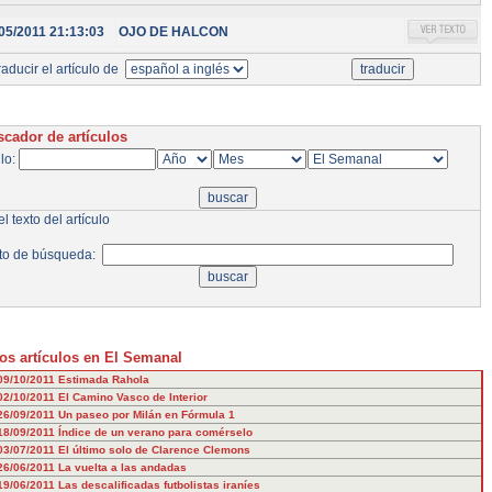
05/2011 21:13:03
OJO DE HALCON
aducir el artículo de
cador de artículos
ulo:
l texto del artículo
to de búsqueda:
os artículos en El Semanal
09/10/2011
Estimada Rahola
02/10/2011
El Camino Vasco de Interior
26/09/2011
Un paseo por Milán en Fórmula 1
18/09/2011
Índice de un verano para comérselo
03/07/2011
El último solo de Clarence Clemons
26/06/2011
La vuelta a las andadas
19/06/2011
Las descalificadas futbolistas iraníes