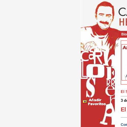
Bio
El 
3 d
El
Com