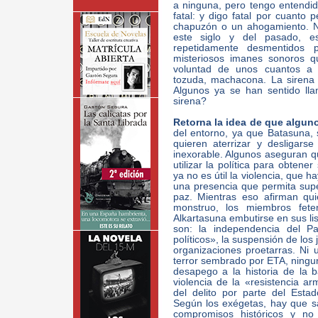
a ninguna, pero tengo entendido 
fatal: y digo fatal por cuanto 
chapuzón o un ahogamiento. Nu
este siglo y del pasado, es
repetidamente desmentidos p
misteriosos imanes sonoros q
voluntad de unos cuantos a 
tozuda, machacona. La sirena 
Algunos ya se han sentido lla
sirena?
Retorna la idea de que algun
del entorno, ya que Batasuna,
quieren aterrizar y desligar
inexorable. Algunos aseguran q
utilizar la política para obtener
ya no es útil la violencia, que 
una presencia que permita supe
paz. Mientras eso afirman qu
monstruo, los miembros fet
Alkartasuna embutirse en sus li
son: la independencia del Pa
políticos», la suspensión de los 
organizaciones proetarras. Ni 
terror sembrado por ETA, ningu
desapego a la historia de la 
violencia de la «resistencia a
del delito por parte del Esta
Según los exégetas, hay que sa
compromisos históricos y no