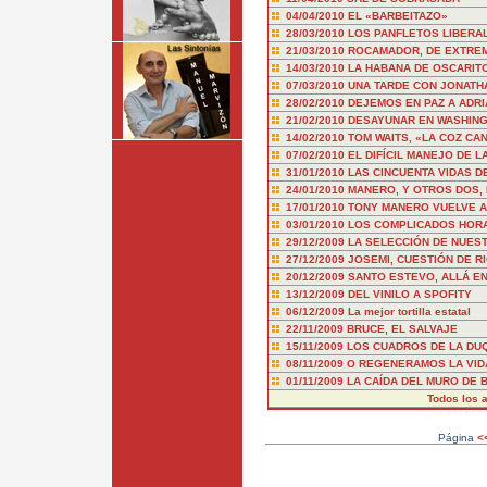
04/04/2010
EL «BARBEITAZO»
28/03/2010
LOS PANFLETOS LIBERA
21/03/2010
ROCAMADOR, DE EXTRE
14/03/2010
LA HABANA DE OSCARIT
07/03/2010
UNA TARDE CON JONATH
28/02/2010
DEJEMOS EN PAZ A ADRI
21/02/2010
DESAYUNAR EN WASHIN
14/02/2010
TOM WAITS, «LA COZ CA
07/02/2010
EL DIFÍCIL MANEJO DE L
31/01/2010
LAS CINCUENTA VIDAS D
24/01/2010
MANERO, Y OTROS DOS,
17/01/2010
TONY MANERO VUELVE A
03/01/2010
LOS COMPLICADOS HOR
29/12/2009
LA SELECCIÓN DE NUES
27/12/2009
JOSEMI, CUESTIÓN DE R
20/12/2009
SANTO ESTEVO, ALLÁ EN
13/12/2009
DEL VINILO A SPOFITY
06/12/2009
La mejor tortilla estatal
22/11/2009
BRUCE, EL SALVAJE
15/11/2009
LOS CUADROS DE LA DU
08/11/2009
O REGENERAMOS LA VID
01/11/2009
LA CAÍDA DEL MURO DE 
Todos los a
Página
<