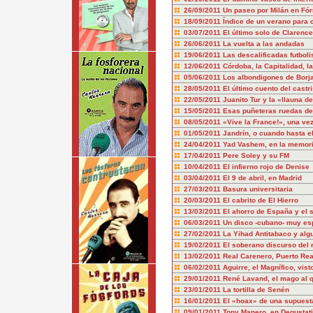
26/09/2011
Un paseo por Milán en Fó
18/09/2011
Índice de un verano para
03/07/2011
El último solo de Clarenc
26/06/2011
La vuelta a las andadas
19/06/2011
Las descalificadas futboli
12/06/2011
Córdoba, la Capitalidad,
05/06/2011
Los albondigones de Borj
28/05/2011
El último cuento del castr
22/05/2011
Juanito Tur y la «llauna d
15/05/2011
Esas puñeteras ruedas de
08/05/2011
«Vive la France!», una ve
01/05/2011
Jandrín, o cuando hasta el
24/04/2011
Yad Vashem, en la memor
17/04/2011
Pere Soley y su FM
10/04/2011
El infierno rojo de Denise
03/04/2011
El 9 de abril, en Madrid
27/03/2011
Basura universitaria
20/03/2011
El cabrito de El Hierro
13/03/2011
El ahorro de España y el 
06/03/2011
Un disco -cubano- muy es
27/02/2011
La Yihad Antitabaco y alg
19/02/2011
El soberano discurso del 
13/02/2011
Real Carenero, Puerto Real
06/02/2011
Aguirre, el Magnífico, vist
29/01/2011
René Lavand, el mago al 
23/01/2011
La tortilla de Senén
16/01/2011
El «hoax» de una supuesta
09/01/2011
Tony Manero, en Degustat