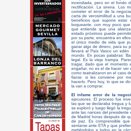
incendiada, pero en el fondo 
rectificación. La sirena. Los
cometer el error de la negoci
carta de verosimilitud a una b
beneficios que supone estar e
boqueante, con muy poco que 
que entiende que una alianza
estado próximos puede permitir
por su parte, encuentra en ellos
el único medio de vida que pue
ganar algo de dinero, para su pr
llevará al País Vasco un edén s
mundo. En pocas palabras: Bat
legal. Es la vieja trampa. Par
tragar, dado que el momento 
engañar, no es el de hacer ver
como teatralizaron en el caso 
fiarse: si les conviene por mer
hacerlo. Pero hoy, lo que se dic
la van a comprar.
El infame error de la negoc
ejecutores. El proceso fue inv
las que se declaraba tregua y l
se exploró y luego llegó la treg
ante las narices del presidente 
de Madrid horas después de q
de paz. Es comprensible que 
sentarse ante ETA y que prefier
metiéndolos a todos en la cárc