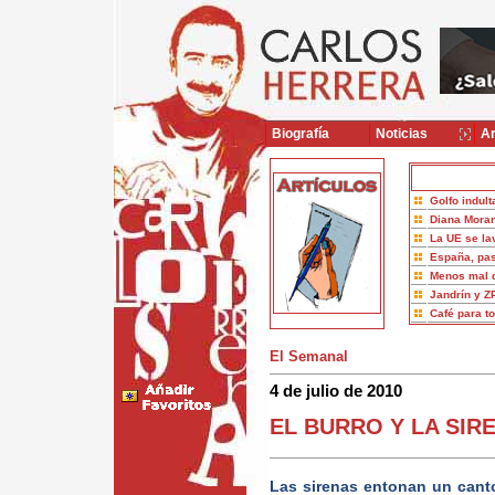
Biografía
Noticias
Ar
Golfo indult
Diana Moran
La UE se la
España, pas
Menos mal 
Jandrín y Z
Café para t
El Semanal
4 de julio de 2010
EL BURRO Y LA SIR
Las sirenas entonan un canto 