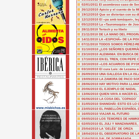
02/01/2011
El asombroso caso de Ser
26/12/2010
Apicio y el cuento de la M
19/12/2010
Que se diviertan con su di
12/12/2010
El «pa amb tomàquet», le
05/12/2010
La «Tauromaquia» de Jos
28/11/2010
Tertsch y su libelo
21/11/2010
DE LA MANO DEL PROGR
14/11/2010
LA «ESPICHÁ» DE LA PIS
07/11/2010
TODOS SOMOS PÉREZ-RE
31/10/2010
¿LOS SEÑORES QUERRÁN
23/10/2010
ALEMANIA: EN BUSCA DE
17/10/2010
EN EL TREN, CON PEPE
10/10/2010
«LOS ACUARIOS DE PY
03/10/2010
El cura Luis: de Lezama 
26/09/2010
UNA GALLEGA EN LA ISL
19/09/2010
LA ZAMORA DE PACO SO
28/06/2010
HAY MOTIVO PARA LLAM
20/06/2010
EL EJEMPLO DE NADAL
13/06/2010
QUIEN VAYA A HACER EL
06/06/2010
LA COSA DEL `COPAGO´
31/05/2010
SHANGHÁI: ESTO ES LO 
23/05/2010
EL PABELLÓN ESPAÑOL D
16/05/2010
VIAJAR AL FUTURO
09/05/2010
LOS TEMORES DE HAWKI
02/05/2010
EL JULI Y MANZANARES,
25/04/2010
LA `GELÉE´ DE ORIZA
18/04/2010
EL OBSERVATORIO DE LA 
11/04/2010
SAL DE SOBRASADA