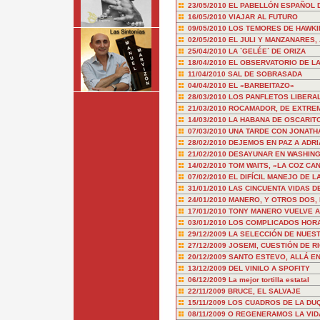
23/05/2010
EL PABELLÓN ESPAÑOL D
16/05/2010
VIAJAR AL FUTURO
09/05/2010
LOS TEMORES DE HAWKI
02/05/2010
EL JULI Y MANZANARES,
25/04/2010
LA `GELÉE´ DE ORIZA
18/04/2010
EL OBSERVATORIO DE LA 
11/04/2010
SAL DE SOBRASADA
04/04/2010
EL «BARBEITAZO»
28/03/2010
LOS PANFLETOS LIBERA
21/03/2010
ROCAMADOR, DE EXTRE
14/03/2010
LA HABANA DE OSCARIT
07/03/2010
UNA TARDE CON JONATH
28/02/2010
DEJEMOS EN PAZ A ADRI
21/02/2010
DESAYUNAR EN WASHIN
14/02/2010
TOM WAITS, «LA COZ CA
07/02/2010
EL DIFÍCIL MANEJO DE L
31/01/2010
LAS CINCUENTA VIDAS D
24/01/2010
MANERO, Y OTROS DOS,
17/01/2010
TONY MANERO VUELVE A
03/01/2010
LOS COMPLICADOS HOR
29/12/2009
LA SELECCIÓN DE NUES
27/12/2009
JOSEMI, CUESTIÓN DE R
20/12/2009
SANTO ESTEVO, ALLÁ EN
13/12/2009
DEL VINILO A SPOFITY
06/12/2009
La mejor tortilla estatal
22/11/2009
BRUCE, EL SALVAJE
15/11/2009
LOS CUADROS DE LA DU
08/11/2009
O REGENERAMOS LA VID