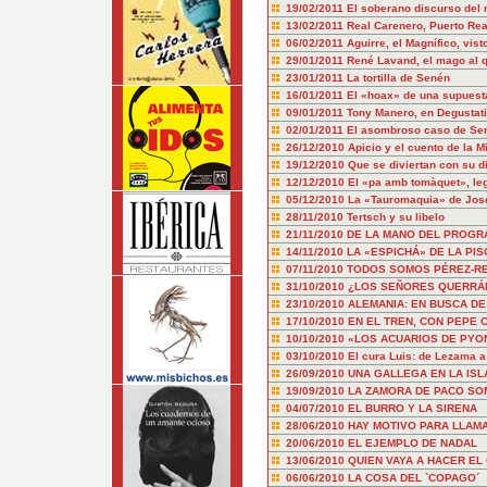
19/02/2011
El soberano discurso del 
13/02/2011
Real Carenero, Puerto Real
06/02/2011
Aguirre, el Magnífico, vist
29/01/2011
René Lavand, el mago al 
23/01/2011
La tortilla de Senén
16/01/2011
El «hoax» de una supuesta
09/01/2011
Tony Manero, en Degustat
02/01/2011
El asombroso caso de Ser
26/12/2010
Apicio y el cuento de la M
19/12/2010
Que se diviertan con su di
12/12/2010
El «pa amb tomàquet», le
05/12/2010
La «Tauromaquia» de Jos
28/11/2010
Tertsch y su libelo
21/11/2010
DE LA MANO DEL PROGR
14/11/2010
LA «ESPICHÁ» DE LA PIS
07/11/2010
TODOS SOMOS PÉREZ-RE
31/10/2010
¿LOS SEÑORES QUERRÁN
23/10/2010
ALEMANIA: EN BUSCA DE
17/10/2010
EN EL TREN, CON PEPE
10/10/2010
«LOS ACUARIOS DE PY
03/10/2010
El cura Luis: de Lezama 
26/09/2010
UNA GALLEGA EN LA ISL
19/09/2010
LA ZAMORA DE PACO SO
04/07/2010
EL BURRO Y LA SIRENA
28/06/2010
HAY MOTIVO PARA LLAM
20/06/2010
EL EJEMPLO DE NADAL
13/06/2010
QUIEN VAYA A HACER EL
06/06/2010
LA COSA DEL `COPAGO´