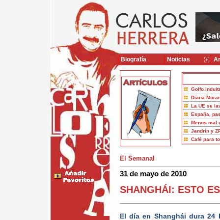
Biografía
Noticias
Ar
Golfo indult
Diana Moran
La UE se la
España, pas
Menos mal 
Jandrín y Z
Café para t
El Semanal
31 de mayo de 2010
SHANGHÁI: ESTO ES
El día en Shanghái dura 24 