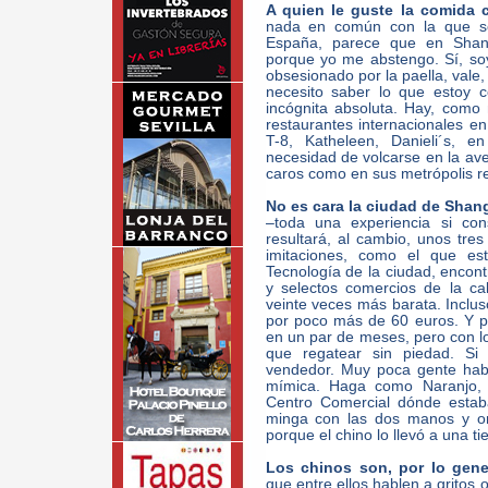
A quien le guste la comida 
nada en común con la que se 
España, parece que en Shang
porque yo me abstengo. Sí, soy
obsesionado por la paella, vale,
necesito saber lo que estoy 
incógnita absoluta. Hay, como
restaurantes internacionales e
T-8, Katheleen, Danieli´s, 
necesidad de volcarse en la ave
caros como en sus metrópolis res
No es cara la ciudad de Shang
–toda una experiencia si con
resultará, al cambio, unos tre
imitaciones, como el que es
Tecnología de la ciudad, encon
y selectos comercios de la cal
veinte veces más barata. Inclus
por poco más de 60 euros. Y p
en un par de meses, pero con lo
que regatear sin piedad. Si
vendedor. Muy poca gente habl
mímica. Haga como Naranjo, 
Centro Comercial dónde estaba
minga con las dos manos y or
porque el chino lo llevó a una ti
Los chinos son, por lo gene
que entre ellos hablen a grito