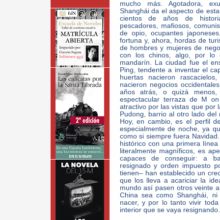
mucho más. Agotadora, exube
Shanghái da el aspecto de estar
cientos de años de histori
pescadores, mafiosos, comunis
de opio, ocupantes japoneses,
fortuna y, ahora, hordas de turi
de hombres y mujeres de negoc
con los chinos, algo, por lo
mandarín. La ciudad fue el ens
Ping, tendente a inventar el ca
huertas nacieron rascacielos
nacieron negocios occidentales
años atrás, o quizá menos,
espectacular terraza de M o
atractivo por las vistas que por
Pudong, barrio al otro lado del 
Hoy, en cambio, es el perfil 
especialmente de noche, ya que
como si siempre fuera Navidad.
histórico con una primera línea f
literalmente magníficos, es ape
capaces de conseguir: a base
resignado y orden impuesto po
tienen– han establecido un cre
que los lleva a acariciar la id
mundo así pasen otros veinte añ
China sea como Shanghái, ni
nacer, y por lo tanto vivir to
interior que se vaya resignando.