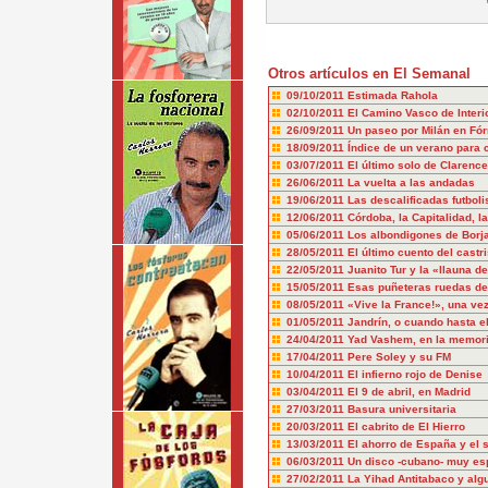
Otros artículos en El Semanal
09/10/2011
Estimada Rahola
02/10/2011
El Camino Vasco de Interi
26/09/2011
Un paseo por Milán en Fó
18/09/2011
Índice de un verano para
03/07/2011
El último solo de Clarenc
26/06/2011
La vuelta a las andadas
19/06/2011
Las descalificadas futboli
12/06/2011
Córdoba, la Capitalidad,
05/06/2011
Los albondigones de Borj
28/05/2011
El último cuento del castr
22/05/2011
Juanito Tur y la «llauna d
15/05/2011
Esas puñeteras ruedas de
08/05/2011
«Vive la France!», una ve
01/05/2011
Jandrín, o cuando hasta el
24/04/2011
Yad Vashem, en la memor
17/04/2011
Pere Soley y su FM
10/04/2011
El infierno rojo de Denise
03/04/2011
El 9 de abril, en Madrid
27/03/2011
Basura universitaria
20/03/2011
El cabrito de El Hierro
13/03/2011
El ahorro de España y el 
06/03/2011
Un disco -cubano- muy es
27/02/2011
La Yihad Antitabaco y alg