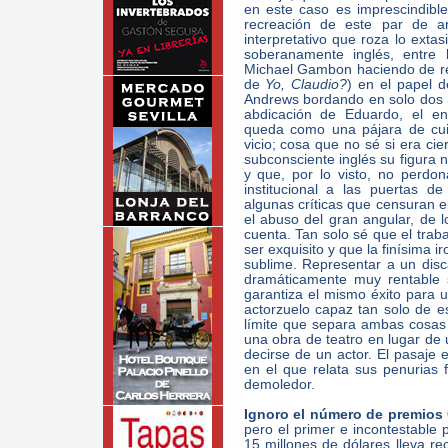
en este caso es imprescindible
recreación de este par de 
interpretativo que roza lo ext
soberanamente inglés, entre
Michael Gambon haciendo de re
de
Yo, Claudio?
) en el papel 
Andrews bordando en solo dos mi
abdicación de Eduardo, el e
queda como una pájara de cuid
vicio; cosa que no sé si era cie
subconsciente inglés su figura 
y que, por lo visto, no perdo
institucional a las puertas 
algunas críticas que censuran el
el abuso del gran angular, de 
cuenta. Tan solo sé que el trab
ser exquisito y que la finísima i
sublime. Representar a un disc
dramáticamente muy rentable 
garantiza el mismo éxito para u
actorzuelo capaz tan solo de e
límite que separa ambas cosas 
una obra de teatro en lugar de 
decirse de un actor. El pasaje 
en el que relata sus penurias f
demoledor.
Ignoro el número de premios
pero el primer e incontestable
15 millones de dólares lleva r