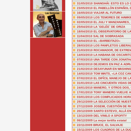
31/05/2010
SHANGHÁI: ESTO ES LO 
23/05/2010
EL PABELLÓN ESPAÑOL D
16/05/2010
VIAJAR AL FUTURO
09/05/2010
LOS TEMORES DE HAWKI
02/05/2010
EL JULI Y MANZANARES,
25/04/2010
LA `GELÉE´ DE ORIZA
18/04/2010
EL OBSERVATORIO DE LA 
11/04/2010
SAL DE SOBRASADA
04/04/2010
EL «BARBEITAZO»
28/03/2010
LOS PANFLETOS LIBERA
21/03/2010
ROCAMADOR, DE EXTRE
14/03/2010
LA HABANA DE OSCARIT
07/03/2010
UNA TARDE CON JONATH
28/02/2010
DEJEMOS EN PAZ A ADRI
21/02/2010
DESAYUNAR EN WASHIN
14/02/2010
TOM WAITS, «LA COZ CA
07/02/2010
EL DIFÍCIL MANEJO DE L
31/01/2010
LAS CINCUENTA VIDAS D
24/01/2010
MANERO, Y OTROS DOS,
17/01/2010
TONY MANERO VUELVE A
03/01/2010
LOS COMPLICADOS HOR
29/12/2009
LA SELECCIÓN DE NUES
27/12/2009
JOSEMI, CUESTIÓN DE R
20/12/2009
SANTO ESTEVO, ALLÁ EN
13/12/2009
DEL VINILO A SPOFITY
06/12/2009
La mejor tortilla estatal
22/11/2009
BRUCE, EL SALVAJE
15/11/2009
LOS CUADROS DE LA DU