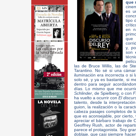
que 
cinem
es u
concr
tipo 
críti
en n
primo
que 
corri
y, p
son 
técn
pelíc
las de Bruce Willis, las de S
Tarantino. No sé si una cámar
iluminación era incorrecta o si 
solo sé, y ya es bastante, si m
dentro para seguir acordándom
días. Lo mismo que me ocurr
Schlinder
, de Spielberg; o con
F
ha vuelto a ocurrir con
El discur
talento, desde la interpretació
guion, la realización o la carac
cabeza pasajes completos de la
que es aconsejable, por cierto, 
apreciar el bárbaro trabajo de 
Geoffrey Rush, actor de repart
parece el protagonista. Soy gra
doblaje, que casi siempre hacen