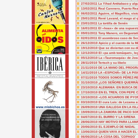
27/02/2011
La Yihad Antitabaco y alg
13/02/2011
Real Carenero, Puerto Real
06/02/2011
Aguirre, el Magnífico, vist
29/01/2011
René Lavand, el mago al 
23/01/2011
La tortilla de Senén
16/01/2011
El «hoax» de una supuesta
09/01/2011
Tony Manero, en Degustat
02/01/2011
El asombroso caso de Ser
26/12/2010
Apicio y el cuento de la M
19/12/2010
Que se diviertan con su di
12/12/2010
El «pa amb tomàquet», le
05/12/2010
La «Tauromaquia» de Jos
28/11/2010
Tertsch y su libelo
21/11/2010
DE LA MANO DEL PROGR
14/11/2010
LA «ESPICHÁ» DE LA PIS
07/11/2010
TODOS SOMOS PÉREZ-RE
31/10/2010
¿LOS SEÑORES QUERRÁN
23/10/2010
ALEMANIA: EN BUSCA DE
17/10/2010
EN EL TREN, CON PEPE
10/10/2010
«LOS ACUARIOS DE PY
03/10/2010
El cura Luis: de Lezama 
26/09/2010
UNA GALLEGA EN LA ISL
19/09/2010
LA ZAMORA DE PACO SO
04/07/2010
EL BURRO Y LA SIRENA
28/06/2010
HAY MOTIVO PARA LLAM
20/06/2010
EL EJEMPLO DE NADAL
13/06/2010
QUIEN VAYA A HACER EL
06/06/2010
LA COSA DEL `COPAGO´