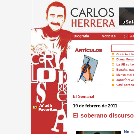
Biografía
Noticias
Ar
Golfo indult
Diana Moran
La UE se la
España, pas
Menos mal 
Jandrín y Z
Café para t
El Semanal
19 de febrero de 2011
El soberano discurso
No s