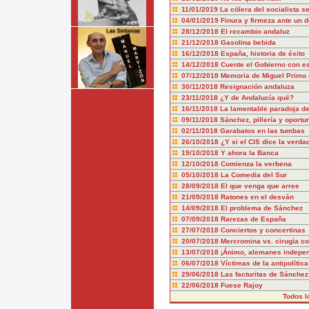
11/01/2019
La cólera del socialista s
04/01/2019
Finura y firmeza ante un d
28/12/2018
El recambio andaluz
21/12/2018
Gasolina bebida
16/12/2018
España, historia de éxito
14/12/2018
Cuente el Gobierno con es
07/12/2018
Memoria de Miguel Primo 
30/11/2018
Resignación andaluza
23/11/2018
¿Y de Andalucía qué?
16/11/2018
La lamentable paradoja d
09/11/2018
Sánchez, pillería y oport
02/11/2018
Garabatos en las tumbas
26/10/2018
¿Y si el CIS dice la verda
19/10/2018
Y ahora la Banca
12/10/2018
Comienza la verbena
05/10/2018
La Comedia del Sur
28/09/2018
El que venga que arree
21/09/2018
Ratones en el desván
14/09/2018
El problema de Sánchez
07/09/2018
Rarezas de España
27/07/2018
Conciertos y concertinas
20/07/2018
Mercromina vs. cirugía co
13/07/2018
¡Ánimo, alemanes indepen
06/07/2018
Víctimas de la antipolítica
29/06/2018
Las facturitas de Sánchez
22/06/2018
Fuese Rajoy
Todos l