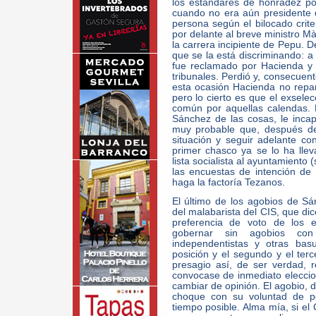
los estándares de honradez po
cuando no era aún presidente d
persona según el bilocado crit
por delante al breve ministro M
la carrera incipiente de Pepu. D
que se la está discriminando: a 
fue reclamado por Hacienda y é
tribunales. Perdió y, consecuent
esta ocasión Hacienda no repa
pero lo cierto es que el exsele
común por aquellas calendas.
Sánchez de las cosas, le inca
muy probable que, después de 
situación y seguir adelante co
primer chasco ya se lo ha lle
lista socialista al ayuntamiento (
las encuestas de intención de
haga la factoría Tezanos.
El último de los agobios de S
del malabarista del CIS, que d
preferencia de voto de los 
gobernar sin agobios con 
independentistas y otras ba
posición y el segundo y el ter
presagio así, de ser verdad, 
convocase de inmediato eleccio
cambiar de opinión. El agobio, d
choque con su voluntad de 
tiempo posible. Alma mía, si el 