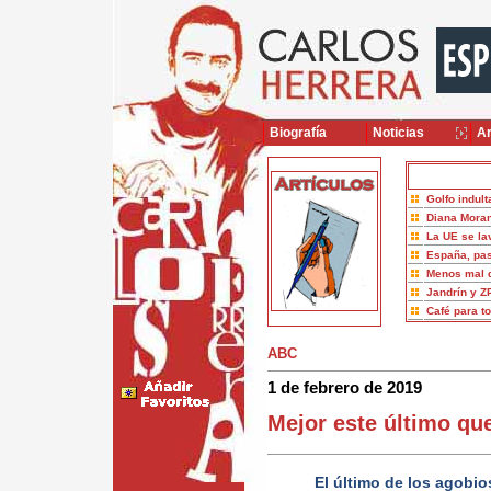
Biografía
Noticias
Ar
Golfo indult
Diana Moran
La UE se la
España, pas
Menos mal 
Jandrín y Z
Café para t
ABC
1 de febrero de 2019
Mejor este último que
El último de los agobi