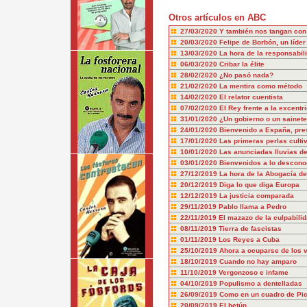
Otros artículos en ABC
27/03/2020
Y también nos tangan con 
20/03/2020
Felipe de Borbón, un líder
13/03/2020
La hora de la responsabil
06/03/2020
Cribar la élite
28/02/2020
¿No pasó nada?
21/02/2020
La mentira como método
14/02/2020
El relator cuentista
07/02/2020
El Rey frente a la excentr
31/01/2020
¿Un gobierno o un sainet
24/01/2020
Bienvenido a España, pre
17/01/2020
Las primeras perlas culti
10/01/2020
Las anunciadas lluvias de
03/01/2020
Bienvenidos a lo descono
27/12/2019
La hora de la Abogacía de
20/12/2019
Diga lo que diga Europa
12/12/2019
La justicia comparada
29/11/2019
Pablo llama a Pedro
22/11/2019
El mazazo de la culpabili
08/11/2019
Tierra de fascistas
01/11/2019
Los Reyes a Cuba
25/10/2019
Ahora a ocuparse de los 
18/10/2019
Cuando no hay amparo
11/10/2019
Vergonzoso e infame
04/10/2019
Populismo a dentelladas
26/09/2019
Como en un cuadro de Pi
20/09/2019
El betún