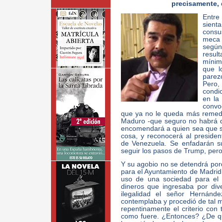
precisamente, 
Entre
sien
consu
meca 
según 
result
mínim
que l
parez
Pero
condi
en la
convo
que ya no le queda más remedi
Maduro -que seguro no habrá 
encomendará a quien sea que s
cosa, y reconocerá al preside
de Venezuela. Se enfadarán s
seguir los pasos de Trump, pero
Y su agobio no se detendrá por
para el Ayuntamiento de Madrid,
uso de una sociedad para el 
dineros que ingresaba por di
ilegalidad el señor Hernánde
contemplaba y procedió de tal
repentinamente el criterio con 
como fuere. ¿Entonces? ¿De q