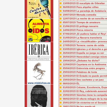
13/09/2019
El eucalipto de Gibraltar
06/09/2019
Para alquilar sillas
04/08/2019
La paradoja de Andalucía
19/07/2019
Menuda comedia
12/07/2019
La noche de un sencillo 
05/07/2019
Tiempo de amateurs
21/06/2019
El prólogo navarro
14/06/2019
Porca miseria
07/06/2019
¡Si pudiera hablar el Rey!
31/05/2019
La Navarra transitoria
24/05/2019
La «incalificable» provo
17/05/2019
Ternera: carne de celda
03/05/2019
Iglesias y el derecho a g
26/04/2019
España se juega su ser
26/04/2019
Honestidad consigo misma
19/04/2019
¿Debates ha dicho?
12/04/2019
Cayetana en la Autónoma
05/04/2019
Entrevista entre progres
29/03/2019
Palabras de Iceta
22/03/2019
El Estado no puede permiti
15/03/2019
Dos cachetes y un juez
08/03/2019
ÉL
01/03/2019
Créame, Excelencia, Espa
22/02/2019
El Rey, cubriendo ausenc
15/02/2019
Sánchez tiene la campañ
08/02/2019
El efecto milagro de la ma
25/01/2019
Un victorino en el Senado
18/01/2019
No les queda ná...