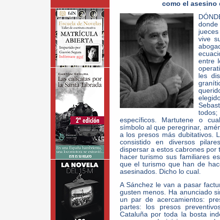
como el asesino 
DÓNDE
donde 
jueces
vive s
aboga
ecuaci
entre 
operati
les di
granít
queri
elegid
Sebast
todos;
específicos. Martutene o cua
símbolo al que peregrinar, amén
a los presos más dubitativos. L
consistido en diversos pilar
dispersar a estos cabrones por t
hacer turismo sus familiares e
que el turismo que han de hace
asesinados. Dicho lo cual.
A Sánchez le van a pasar factu
gusten menos. Ha anunciado si
un par de acercamientos: pre
partes: los presos preventiv
Cataluña por toda la bosta in