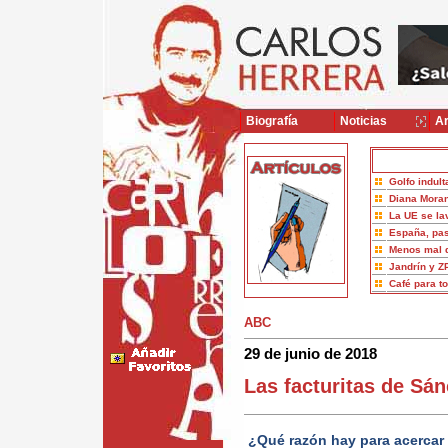
Biografía
Noticias
Ar
Golfo indult
Diana Moran
La UE se la
España, pas
Menos mal 
Jandrín y Z
Café para t
ABC
29 de junio de 2018
Las facturitas de Sá
¿Qué razón hay para acercar 