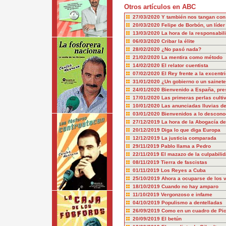
Otros artículos en ABC
27/03/2020
Y también nos tangan con 
20/03/2020
Felipe de Borbón, un líder
13/03/2020
La hora de la responsabil
06/03/2020
Cribar la élite
28/02/2020
¿No pasó nada?
21/02/2020
La mentira como método
14/02/2020
El relator cuentista
07/02/2020
El Rey frente a la excentr
31/01/2020
¿Un gobierno o un sainet
24/01/2020
Bienvenido a España, pre
17/01/2020
Las primeras perlas culti
10/01/2020
Las anunciadas lluvias de
03/01/2020
Bienvenidos a lo descono
27/12/2019
La hora de la Abogacía de
20/12/2019
Diga lo que diga Europa
12/12/2019
La justicia comparada
29/11/2019
Pablo llama a Pedro
22/11/2019
El mazazo de la culpabili
08/11/2019
Tierra de fascistas
01/11/2019
Los Reyes a Cuba
25/10/2019
Ahora a ocuparse de los 
18/10/2019
Cuando no hay amparo
11/10/2019
Vergonzoso e infame
04/10/2019
Populismo a dentelladas
26/09/2019
Como en un cuadro de Pi
20/09/2019
El betún