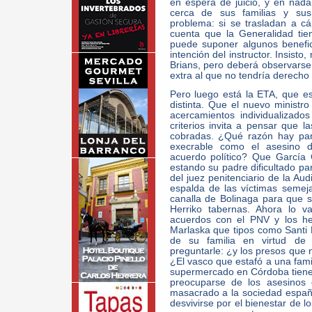
en espera de juicio, y en nada 
cerca de sus familias y su
problema: si se trasladan a c
cuenta que la Generalidad tie
puede suponer algunos benefic
intención del instructor. Insist
Brians, pero deberá observarse
extra al que no tendría derecho 
Pero luego está la ETA, que es
distinta. Que el nuevo ministro
acercamientos individualizad
criterios invita a pensar que 
cobradas. ¿Qué razón hay par
execrable como el asesino 
acuerdo político? Que García
estando su padre dificultado par
del juez penitenciario de la Au
espalda de las víctimas semeja
canalla de Bolinaga para que 
Herriko tabernas. Ahora lo 
acuerdos con el PNV y los he
Marlaska que tipos como Santi 
de su familia en virtud de 
preguntarle: ¿y los presos que
¿El vasco que estafó a una fami
supermercado en Córdoba tiene
preocuparse de los asesinos
masacrado a la sociedad españ
desvivirse por el bienestar de l