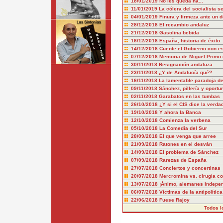
18/01/2019
No les queda ná...
11/01/2019
La cólera del socialista s
04/01/2019
Finura y firmeza ante un d
28/12/2018
El recambio andaluz
21/12/2018
Gasolina bebida
16/12/2018
España, historia de éxito
14/12/2018
Cuente el Gobierno con es
07/12/2018
Memoria de Miguel Primo 
30/11/2018
Resignación andaluza
23/11/2018
¿Y de Andalucía qué?
16/11/2018
La lamentable paradoja d
09/11/2018
Sánchez, pillería y oport
02/11/2018
Garabatos en las tumbas
26/10/2018
¿Y si el CIS dice la verda
19/10/2018
Y ahora la Banca
12/10/2018
Comienza la verbena
05/10/2018
La Comedia del Sur
28/09/2018
El que venga que arree
21/09/2018
Ratones en el desván
14/09/2018
El problema de Sánchez
07/09/2018
Rarezas de España
27/07/2018
Conciertos y concertinas
20/07/2018
Mercromina vs. cirugía co
13/07/2018
¡Ánimo, alemanes indepen
06/07/2018
Víctimas de la antipolítica
22/06/2018
Fuese Rajoy
Todos l