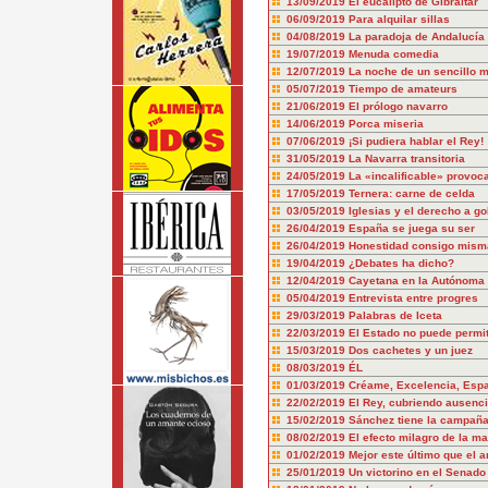
13/09/2019
El eucalipto de Gibraltar
06/09/2019
Para alquilar sillas
04/08/2019
La paradoja de Andalucía
19/07/2019
Menuda comedia
12/07/2019
La noche de un sencillo 
05/07/2019
Tiempo de amateurs
21/06/2019
El prólogo navarro
14/06/2019
Porca miseria
07/06/2019
¡Si pudiera hablar el Rey!
31/05/2019
La Navarra transitoria
24/05/2019
La «incalificable» provo
17/05/2019
Ternera: carne de celda
03/05/2019
Iglesias y el derecho a g
26/04/2019
España se juega su ser
26/04/2019
Honestidad consigo misma
19/04/2019
¿Debates ha dicho?
12/04/2019
Cayetana en la Autónoma
05/04/2019
Entrevista entre progres
29/03/2019
Palabras de Iceta
22/03/2019
El Estado no puede permiti
15/03/2019
Dos cachetes y un juez
08/03/2019
ÉL
01/03/2019
Créame, Excelencia, Espa
22/02/2019
El Rey, cubriendo ausenc
15/02/2019
Sánchez tiene la campañ
08/02/2019
El efecto milagro de la ma
01/02/2019
Mejor este último que el a
25/01/2019
Un victorino en el Senado