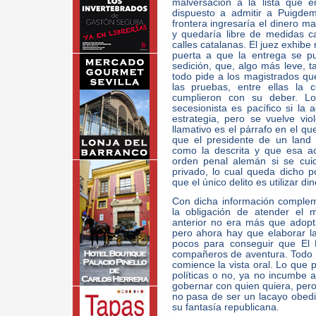
malversación a la lista que 
dispuesto a admitir a Puigdemo
frontera ingresaría el dinero 
y quedaría libre de medidas c
calles catalanas. El juez exhibe
puerta a que la entrega se pu
sedición, que, algo más leve, 
todo pide a los magistrados que
las pruebas, entre ellas la
cumplieron con su deber. Lo
secesionista es pacífico si la
estrategia, pero se vuelve vio
llamativo es el párrafo en el qu
que el presidente de un land
como la descrita y que esa a
orden penal alemán si se cui
privado, lo cual queda dicho p
que el único delito es utilizar di
Con dicha información compleme
la obligación de atender el 
anterior no era más que adopt
pero ahora hay que elaborar la
pocos para conseguir que El E
compañeros de aventura. Todo 
comience la vista oral. Lo que
políticas o no, ya no incumbe al
gobernar con quien quiera, per
no pasa de ser un lacayo obedie
su fantasía republicana.