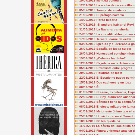
19/07/2019
Menuda comedia
12/07/2019
La noche de un sencillo 
05/07/2019
Tiempo de amateurs
21/06/2019
El prólogo navarro
14/06/2019
Porca miseria
07/06/2019
¡Si pudiera hablar el Rey!
31/05/2019
La Navarra transitoria
24/05/2019
La «incalificable» provo
17/05/2019
Ternera: carne de celda
03/05/2019
Iglesias y el derecho a g
26/04/2019
España se juega su ser
26/04/2019
Honestidad consigo misma
19/04/2019
¿Debates ha dicho?
12/04/2019
Cayetana en la Autónoma
05/04/2019
Entrevista entre progres
29/03/2019
Palabras de Iceta
22/03/2019
El Estado no puede permiti
15/03/2019
Dos cachetes y un juez
08/03/2019
ÉL
01/03/2019
Créame, Excelencia, Espa
22/02/2019
El Rey, cubriendo ausenc
15/02/2019
Sánchez tiene la campañ
08/02/2019
El efecto milagro de la ma
01/02/2019
Mejor este último que el a
25/01/2019
Un victorino en el Senado
18/01/2019
No les queda ná...
11/01/2019
La cólera del socialista s
04/01/2019
Finura y firmeza ante un d