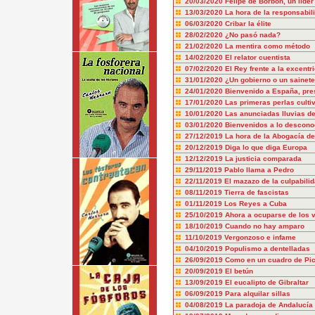
20/03/2020
Felipe de Borbón, un líder
13/03/2020
La hora de la responsabil
06/03/2020
Cribar la élite
28/02/2020
¿No pasó nada?
21/02/2020
La mentira como método
14/02/2020
El relator cuentista
07/02/2020
El Rey frente a la excentr
31/01/2020
¿Un gobierno o un sainet
24/01/2020
Bienvenido a España, pre
17/01/2020
Las primeras perlas culti
10/01/2020
Las anunciadas lluvias de
03/01/2020
Bienvenidos a lo descono
27/12/2019
La hora de la Abogacía de
20/12/2019
Diga lo que diga Europa
12/12/2019
La justicia comparada
29/11/2019
Pablo llama a Pedro
22/11/2019
El mazazo de la culpabili
08/11/2019
Tierra de fascistas
01/11/2019
Los Reyes a Cuba
25/10/2019
Ahora a ocuparse de los 
18/10/2019
Cuando no hay amparo
11/10/2019
Vergonzoso e infame
04/10/2019
Populismo a dentelladas
26/09/2019
Como en un cuadro de Pi
20/09/2019
El betún
13/09/2019
El eucalipto de Gibraltar
06/09/2019
Para alquilar sillas
04/08/2019
La paradoja de Andalucía