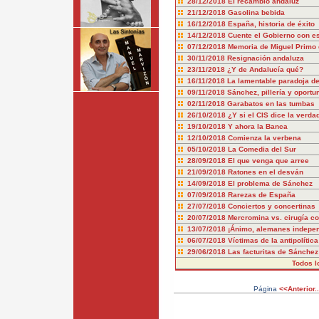
28/12/2018
El recambio andaluz
21/12/2018
Gasolina bebida
16/12/2018
España, historia de éxito
14/12/2018
Cuente el Gobierno con es
07/12/2018
Memoria de Miguel Primo 
30/11/2018
Resignación andaluza
23/11/2018
¿Y de Andalucía qué?
16/11/2018
La lamentable paradoja d
09/11/2018
Sánchez, pillería y oport
02/11/2018
Garabatos en las tumbas
26/10/2018
¿Y si el CIS dice la verda
19/10/2018
Y ahora la Banca
12/10/2018
Comienza la verbena
05/10/2018
La Comedia del Sur
28/09/2018
El que venga que arree
21/09/2018
Ratones en el desván
14/09/2018
El problema de Sánchez
07/09/2018
Rarezas de España
27/07/2018
Conciertos y concertinas
20/07/2018
Mercromina vs. cirugía co
13/07/2018
¡Ánimo, alemanes indepen
06/07/2018
Víctimas de la antipolítica
29/06/2018
Las facturitas de Sánchez
Todos l
Página
<<Anterior..