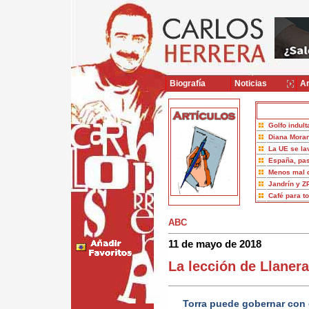
Biografía
Noticias
Ar
Golfo indult
Diana Moran
La UE se la
España, pas
Menos mal 
Jandrín y Z
Café para t
ABC
11 de mayo de 2018
La lección de Llanera
Torra puede gobernar con 