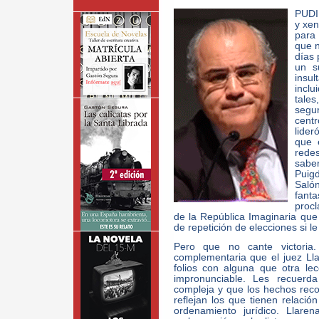
PUDIE
y xe
para 
que 
días 
un s
insul
incl
tale
segur
centr
lide
que 
rede
sabe
Puigd
Saló
fant
procl
de la República Imaginaria que 
de repetición de elecciones si l
Pero que no cante victoria
complementaria que el juez Lla
folios con alguna que otra lec
impronunciable. Les recuer
compleja y que los hechos reco
reflejan los que tienen relació
ordenamiento jurídico. Llare