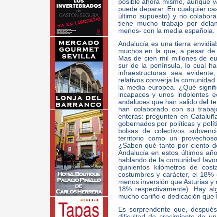
posible ahora mismo, aunque v
puede deparar. En cualquier caso
último supuesto) y no colabor
tiene mucho trabajo por dela
menos- con la media española.
Andalucía es una tierra envidi
muchos en la que, a pesar de l
Mas de cien mil millones de e
sur de la península, lo cual h
infraestructuras sea evident
relativos converja la comunida
la media europea. ¿Qué signif
incapaces y unos indolentes 
andaluces que han salido del ter
han colaborado con su trabajo
enteras: pregunten en Cataluñ
gobernados por políticas y polí
bolsas de colectivos subvenc
territorio como un provechoso
¿Saben qué tanto por ciento d
Andalucía en estos últimos año
hablando de la comunidad favori
quinientos kilómetros de cos
costumbres y carácter, el 18% 
menos inversión que Asturias y
18% respectivamente). Hay al
mucho cariño o dedicación que l
Es sorprendente que, después
dificultad de crecimiento de 