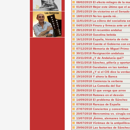
08/02/2019
El efecto milagro de la ma
01/02/2019
Mejor este último que el a
25/01/2019
Un victorino en el Senado
18/01/2019
No les queda ná...
11/01/2019
La cólera del socialista s
04/01/2019
Finura y firmeza ante un d
28/12/2018
El recambio andaluz
21/12/2018
Gasolina bebida
16/12/2018
España, historia de éxito
14/12/2018
Cuente el Gobierno con es
07/12/2018
Memoria de Miguel Primo 
30/11/2018
Resignación andaluza
23/11/2018
¿Y de Andalucía qué?
09/11/2018
Sánchez, pillería y oport
02/11/2018
Garabatos en las tumbas
26/10/2018
¿Y si el CIS dice la verda
19/10/2018
Y ahora la Banca
12/10/2018
Comienza la verbena
05/10/2018
La Comedia del Sur
28/09/2018
El que venga que arree
21/09/2018
Ratones en el desván
14/09/2018
El problema de Sánchez
07/09/2018
Rarezas de España
27/07/2018
Conciertos y concertinas
20/07/2018
Mercromina vs. cirugía co
13/07/2018
¡Ánimo, alemanes indepen
06/07/2018
Víctimas de la antipolítica
29/06/2018
Las facturitas de Sánchez