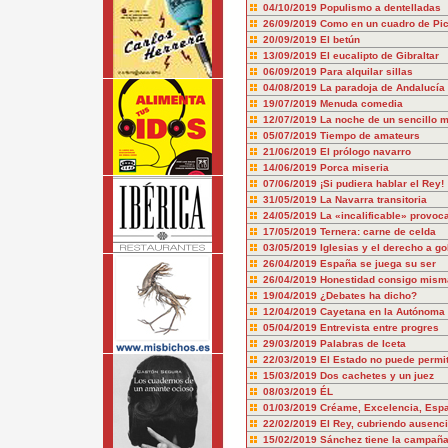
04/10/2019
Populismo a dentelladas
26/09/2019
Como en un cuadro de Pi
20/09/2019
El betún
13/09/2019
El eucalipto de Gibraltar
06/09/2019
Para alquilar sillas
04/08/2019
La paradoja de Andalucía
19/07/2019
Menuda comedia
12/07/2019
La noche de un sencillo 
05/07/2019
Tiempo de amateurs
21/06/2019
El prólogo navarro
14/06/2019
Porca miseria
07/06/2019
¡Si pudiera hablar el Rey!
31/05/2019
La Navarra transitoria
24/05/2019
La «incalificable» provo
17/05/2019
Ternera: carne de celda
03/05/2019
Iglesias y el derecho a g
26/04/2019
España se juega su ser
26/04/2019
Honestidad consigo misma
19/04/2019
¿Debates ha dicho?
12/04/2019
Cayetana en la Autónoma
05/04/2019
Entrevista entre progres
29/03/2019
Palabras de Iceta
22/03/2019
El Estado no puede permiti
15/03/2019
Dos cachetes y un juez
08/03/2019
ÉL
01/03/2019
Créame, Excelencia, Espa
22/02/2019
El Rey, cubriendo ausenc
15/02/2019
Sánchez tiene la campañ