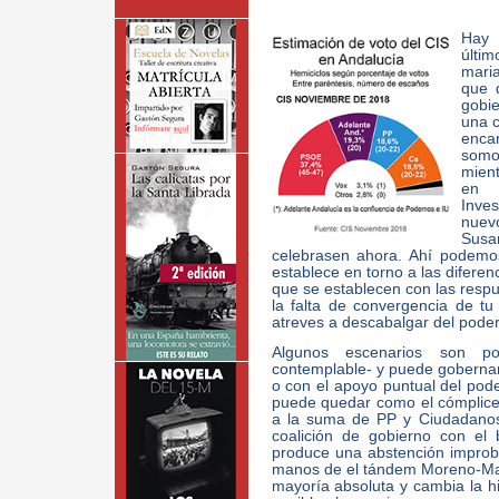
Hay 
últi
mari
que 
gobi
una c
enca
somos
mien
en 
Inves
nuev
Susa
celebrasen ahora. Ahí podemo
establece en torno a las diferen
que se establecen con las resp
la falta de convergencia de t
atreves a descabalgar del poder
Algunos escenarios son p
contemplable- y puede gobernar e
o con el apoyo puntual del pod
puede quedar como el cómplice
a la suma de PP y Ciudadanos
coalición de gobierno con el b
produce una abstención improba
manos de el tándem Moreno-Mar
mayoría absoluta y cambia la hi