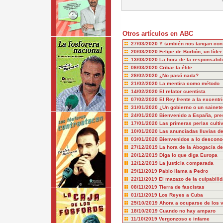
Otros artículos en ABC
27/03/2020
Y también nos tangan con 
20/03/2020
Felipe de Borbón, un líder
13/03/2020
La hora de la responsabil
06/03/2020
Cribar la élite
28/02/2020
¿No pasó nada?
21/02/2020
La mentira como método
14/02/2020
El relator cuentista
07/02/2020
El Rey frente a la excentr
31/01/2020
¿Un gobierno o un sainet
24/01/2020
Bienvenido a España, pre
17/01/2020
Las primeras perlas culti
10/01/2020
Las anunciadas lluvias de
03/01/2020
Bienvenidos a lo descono
27/12/2019
La hora de la Abogacía de
20/12/2019
Diga lo que diga Europa
12/12/2019
La justicia comparada
29/11/2019
Pablo llama a Pedro
22/11/2019
El mazazo de la culpabili
08/11/2019
Tierra de fascistas
01/11/2019
Los Reyes a Cuba
25/10/2019
Ahora a ocuparse de los 
18/10/2019
Cuando no hay amparo
11/10/2019
Vergonzoso e infame