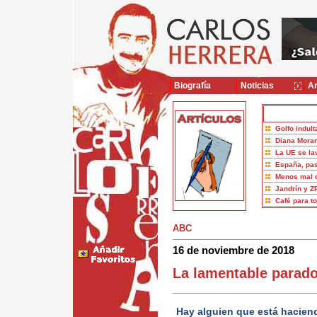
Biografía
Noticias
Ar
Golfo indult
Diana Moran
La UE se la
España, pas
Menos mal 
Jandrín y Z
Café para t
ABC
16 de noviembre de 2018
La lamentable parado
Hay alguien que está hacien