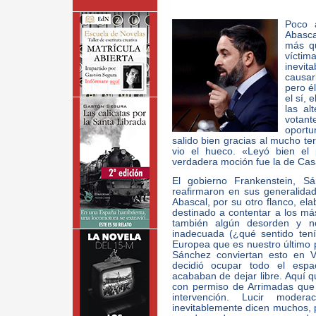
Poco 
Abasca
más q
vícti
inevit
causar
pero él
el sí, 
las al
votant
oportu
salido bien gracias al mucho te
vio el hueco. «Leyó bien el 
verdadera moción fue la de Cas
El gobierno Frankenstein, S
reafirmaron en sus generalidad
Abascal, por su otro flanco, el
destinado a contentar a los má
también algún desorden y no
inadecuada (¿qué sentido ten
Europea que es nuestro último 
Sánchez conviertan esto en 
decidió ocupar todo el espac
acababan de dejar libre. Aquí qu
con permiso de Arrimadas que 
intervención. Lucir moder
inevitablemente dicen muchos, p