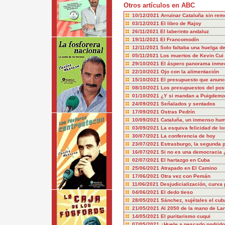
Otros artículos en ABC
10/12/2021
Arruinar Cataluña sin rem
03/12/2021
El libro de Rajoy
26/11/2021
El laberinto andaluz
19/11/2021
El Francomodín
12/11/2021
Solo faltaba una huelga de
05/11/2021
Los muertos de Kevin Cui
29/10/2021
El áspero panorama inme
22/10/2021
Ojo con la alimentación
15/10/2021
El presupuesto que anunc
08/10/2021
Los presupuestos del pos
01/10/2021
¿Y si mandan a Puigdemo
24/09/2021
Señalados y sentados
17/09/2021
Ostras Pedrín
10/09/2021
Cataluña, un inmenso hu
03/09/2021
La esquiva felicidad de l
30/07/2021
La conferencia de hoy
23/07/2021
Estrasburgo, la segunda p
16/07/2021
Si no es una democracia 
02/07/2021
El hartazgo en Cuba
25/06/2021
Atrapado en El Camino
17/06/2021
Otra vez con Pemán
11/06/2021
Desjudicialización, curva 
04/06/2021
El dedo tieso
28/05/2021
Sánchez, sujétales el cub
21/05/2021
Al 2050 de la mano de Lar
14/05/2021
El puritarismo cuqui
07/05/2021
¿Huele a pescado podrid