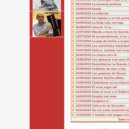
02/10/2020
La tormenta perfecta
25/09/2020
Estafa
18/09/2020
La jodienda
11/09/2020
Sin liquidez y en las peo
04/09/2020
La bruja Lola con toga
06/08/2020
Volveré. O no...
31/07/2020
Moción a favor de Sánche
24/07/2020
Ni arrepentimiento, ni no r
17/07/2020
La paja de Corina y el gr
10/07/2020
Las comisiones inquietant
03/07/2020
Galicia, caminar con lo p
26/06/2020
La cloaca eres tú
19/06/2020
Los aplausos eran para él
12/06/2020
Desmilitarizar la Guardia 
05/06/2020
Golpistas de ayer y hoy
29/05/2020
Los golpistas de Nissan
22/05/2020
Sainete Sánchez-Bildu
15/05/2020
Ciudadanos en su espesu
08/05/2020
El virus sigue ahí
01/05/2020
Entre el virus y el Gobiern
24/04/2020
España nos mata
17/04/2020
Imaginen si...
10/04/2020
Colección de farsantes
03/04/2020
Se nos están muriendo lo
27/03/2020
Y también nos tangan con 
Todos l