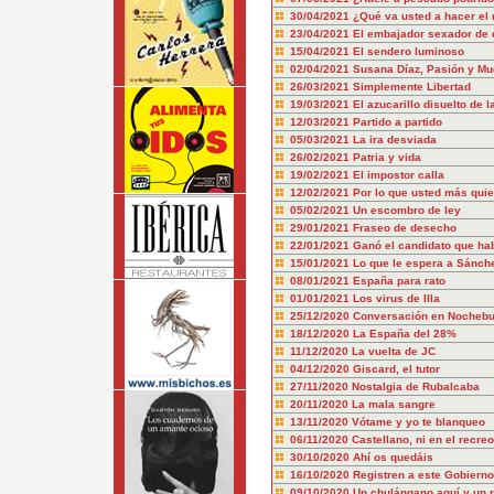
30/04/2021
¿Qué va usted a hacer el
23/04/2021
El embajador sexador de 
15/04/2021
El sendero luminoso
02/04/2021
Susana Díaz, Pasión y Mue
26/03/2021
Simplemente Libertad
19/03/2021
El azucarillo disuelto de l
12/03/2021
Partido a partido
05/03/2021
La ira desviada
26/02/2021
Patria y vida
19/02/2021
El impostor calla
12/02/2021
Por lo que usted más quie
05/02/2021
Un escombro de ley
29/01/2021
Fraseo de desecho
22/01/2021
Ganó el candidato que hab
15/01/2021
Lo que le espera a Sánch
08/01/2021
España para rato
01/01/2021
Los virus de Illa
25/12/2020
Conversación en Nocheb
18/12/2020
La España del 28%
11/12/2020
La vuelta de JC
04/12/2020
Giscard, el tutor
27/11/2020
Nostalgia de Rubalcaba
20/11/2020
La mala sangre
13/11/2020
Vótame y yo te blanqueo
06/11/2020
Castellano, ni en el recreo
30/10/2020
Ahí os quedáis
16/10/2020
Registren a este Gobierno
09/10/2020
Un chulángano aquí y un re