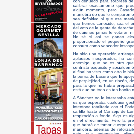
con denuedo para sorpresa de
calibrar exactamente que prec
algún momento, pero Casado 
maniobra de que le comparen o 
sea definitivo ni que esa man
que hemos conocido, sea el emp
del voto de la gente de derechas
de quienes jamás le votarán n
No sé si así se ganan elec
proporcionado el pequeño gran
censura como vencedor insosp
Ha sido una operación arriesga
aplausos inesperados, ha con
enemigo, que no es otro que
centrista exquisito y socialdem
al final ha visto como otro le bi
la purria de basura que le apo
de perplejidad, en un rincón, 
para la que no había preparad
está que no todo es tan bonito ni
A Sánchez no le interesaba est
es que esperaba cualquier gest
intentona totalitaria con el Pod
cartilla hasta el Consejo de E
respiración a fondo. Algo es 
en el ofrecimiento. Pero la p
que habrá de tomar cuerpo cua
maniobra, además de reforzarle
ante sus potenciales clie