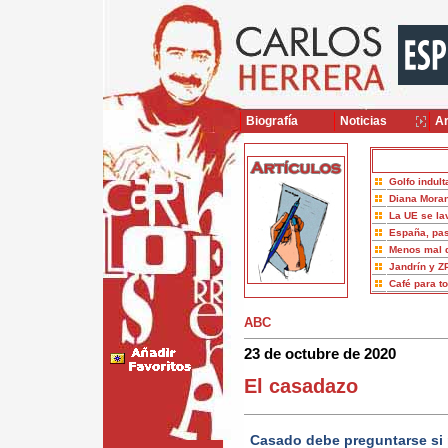
Biografía
Noticias
Ar
Golfo indult
Diana Moran
La UE se la
España, pas
Menos mal 
Jandrín y Z
Café para t
ABC
23 de octubre de 2020
El casadazo
Casado debe preguntarse si 