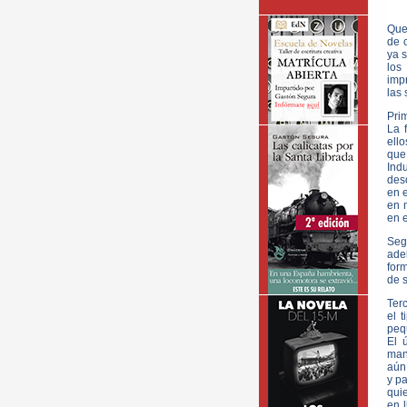
Que 
de 
ya s
los
imp
las 
Pri
La 
ell
que
Ind
des
en 
en 
en e
Seg
ade
for
de s
Terc
el 
peq
El 
man
aún
y pa
quie
en 