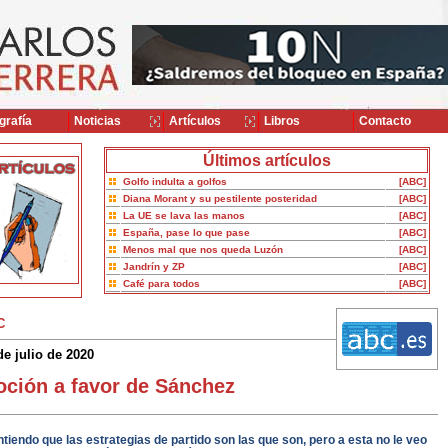
grafía
Noticias
Artículos
Libros
Contacto
Últimos artículos
Golfo indulta a golfos
[ABC]
Diana Morant y su pestilente posteridad
[ABC]
La UE se lava las manos
[ABC]
España, pase lo que pase
[ABC]
Menos mal que nos queda Luzón
[ABC]
Jandrín y ZP
[ABC]
Café para todos
[ABC]
C
de julio de 2020
ción a favor de Sánchez
tiendo que las estrategias de partido son las que son, pero a esta no le veo