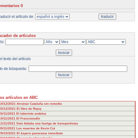
mentarios 0
aducir el artículo de
cador de artículos
ulo:
l texto del artículo
to de búsqueda:
os artículos en ABC
10/12/2021
Arruinar Cataluña sin remedio
03/12/2021
El libro de Rajoy
26/11/2021
El laberinto andaluz
19/11/2021
El Francomodín
12/11/2021
Solo faltaba una huelga de transportistas
05/11/2021
Los muertos de Kevin Cui
29/10/2021
El áspero panorama inmediato