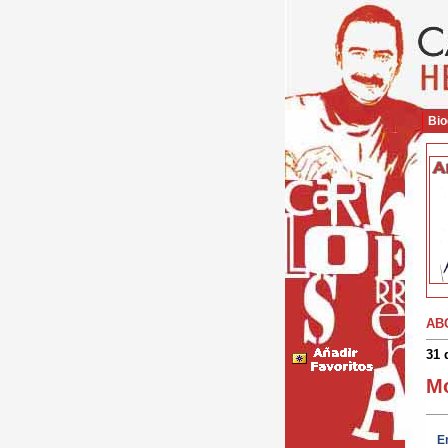
Bio
AB
31 
Mo
En