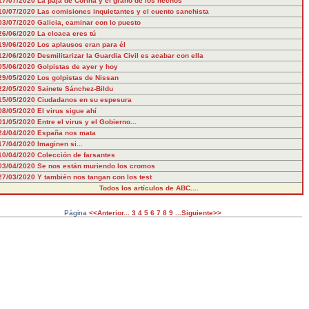
17/07/2020
La paja de Corina y el grano de los hechos
10/07/2020
Las comisiones inquietantes y el cuento sanchista
03/07/2020
Galicia, caminar con lo puesto
26/06/2020
La cloaca eres tú
19/06/2020
Los aplausos eran para él
12/06/2020
Desmilitarizar la Guardia Civil es acabar con ella
05/06/2020
Golpistas de ayer y hoy
29/05/2020
Los golpistas de Nissan
22/05/2020
Sainete Sánchez-Bildu
15/05/2020
Ciudadanos en su espesura
08/05/2020
El virus sigue ahí
01/05/2020
Entre el virus y el Gobierno...
24/04/2020
España nos mata
17/04/2020
Imaginen si...
10/04/2020
Colección de farsantes
03/04/2020
Se nos están muriendo los cromos
27/03/2020
Y también nos tangan con los test
Todos los artículos de ABC....
Página
<<Anterior...
3
4
5
6
7
8
9
...Siguiente>>