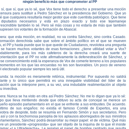
ningún beneficio más que comprometer al PP
sí, que sí, que ya lo sé, que Vox tiene todo el derecho a presentar una moción
censura para sustituir a Pedro Sánchez en la presidencia del Gobierno. Que yo
é que cualquiera resultaría mejor gestor que este cuentista patológico. Que tiene
 diputados necesarios y está en plazo exacto y todo ese tejemaneje
rescindible también lo sé. Pero sé más cosas y no estaría de más que también
supiesen los votantes de la formación de Abascal.
mera: que esta moción, en realidad, no va contra Sánchez, sino contra Casado.
formación derechista sabe que sobre el ámbito político en el que se mueven
os, el PP y hasta puede que lo que quede de Ciudadanos, revolotea una pregunta
 se hacen muchos votantes de esas formaciones: ¿tiene utilidad votar a Vox?
udablemente, para los más cafeteros de la derecha creará una suerte de
orientación que el PP no vote afirmativamente la defenestración de Sánchez, y
ese convencimiento está la esperanza de Vox de comerle terreno a los populares
momentos en los que las encuestas no les son favorables. Un poco de veneno
l electorado popular siempre les será útil.
unda: la moción es meramente retórica, instrumental. Por supuesto no saldrá
lante y lo único que permitirá es una innegable visibilidad del líder de la
mación que la interpone pero, a su vez, una indudable realimentación al objeto
u invectiva.
era: Nunca se ha visto en otra así Pedro Sánchez. No me lo digan que ya lo sé:
tipo que lleva mintiendo desde que obtuvo su acta de concejal se merece un
ueño episodio parlamentario en el que se enfrente a sus embustes. De acuerdo.
último de sus engaños: no existía el famoso Comité de Expertos, era una
iobra de despiste, todo se resumía en Fernando Simón y sus secretarios. Pero
 así y con la bochornosa panoplia de los aplausos aborregados de sus ministros
rlamentarios, Sánchez podrá desarrollar su mejor papel: el de víctima. Qué más
re un presidente «progresista» que ser objeto de la inquina de lo que él insiste
llamar «La Ultraderecha». Le regalan el papel de hombre centrado que resulta