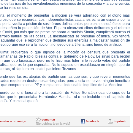
to de las iras de los envalentonados enemigos de la concordia y la convivencia.
e ha visto en otra.
rta: el momento de presentar la moción se verá adornado con el otoño más
oroso que se recuerda. Los independentistas catalanes echarán espuma por la
 por la vuelta a prisión de sus héroes delincuentes, pero eso no será óbice para
desdeñen la pretensión de Vox. El paro alcanzará cifras delirantes y el rebrote
la Covid, por más que no preocupe ahora al surfista Simón, complicará mucho el
arrollo natural de las cosas. La inestabilidad se presume cósmica. Vox tendrá
 aguantar que le reprochen que dedique sus energías a malgastar munición de
eo: porque eso será la moción, no fuego de artillería, sino fuego de artificio.
uinta: recuerden lo que dijimos de la moción de censura que presentó el
amañanas de Pablo Iglesias contra el gobierno de Rajoy. Le sirvió para recibir
n que otro tarascazo, pero no le hizo más líder ni le reportó votos del partido
ialista, que es lo que esperaba. No le supuso un espaldarazo en ningún tipo de
estas, ni siquiera en las del pastelero Tezanos.
iendo que las estrategias de partido son las que son, y que revertir momentos
cados requieren decisiones arriesgadas, pero a esta no le veo ningún beneficio
 que comprometer al PP y complacer al indeseable inquilino de La Moncloa.
uerdo como si fuera ahora la reacción de Felipe González cuando supo de la
ión que le presentaba Hernández Mancha: «Lo he incluido en el capítulo de
ios”». Y como tal quedó.
comentar
enviar a un amigo
facebook
imprimir
[Se publicará en la web]