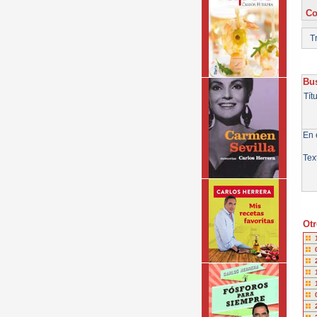
Co
Tr
Bus
Tít
En e
Tex
Otr