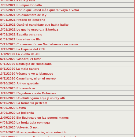
26/02/2021
Patria y vida
19/02/2021
El impostor calla
12/02/2021
Por lo que usted más quiera: vaya a votar
05/02/2021
Un escombro de ley
29/01/2021
Fraseo de desecho
22/01/2021
Ganó el candidato que habla bajito
15/01/2021
Lo que le espera a Sánchez
08/01/2021
España para rato
01/01/2021
Los virus de Illa
25/12/2020
Conversación en Nochebuena con mamá
18/12/2020
La España del 28%
11/12/2020
La vuelta de JC
04/12/2020
Giscard, el tutor
27/11/2020
Nostalgia de Rubalcaba
20/11/2020
La mala sangre
13/11/2020
Vótame y yo te blanqueo
06/11/2020
Castellano, ni en el recreo
30/10/2020
Ahí os quedáis
23/10/2020
El casadazo
16/10/2020
Registren a este Gobierno
09/10/2020
Un chulángano aquí y un rey allí
02/10/2020
La tormenta perfecta
25/09/2020
Estafa
18/09/2020
La jodienda
11/09/2020
Sin liquidez y en las peores manos
04/09/2020
La bruja Lola con toga
06/08/2020
Volveré. O no...
24/07/2020
Ni arrepentimiento, ni no reincidir