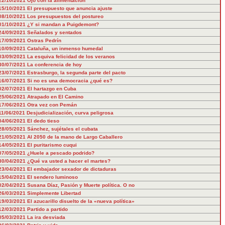
22/10/2021
Ojo con la alimentación
15/10/2021
El presupuesto que anuncia ajuste
08/10/2021
Los presupuestos del postureo
01/10/2021
¿Y si mandan a Puigdemont?
24/09/2021
Señalados y sentados
17/09/2021
Ostras Pedrín
10/09/2021
Cataluña, un inmenso humedal
03/09/2021
La esquiva felicidad de los veranos
30/07/2021
La conferencia de hoy
23/07/2021
Estrasburgo, la segunda parte del pacto
16/07/2021
Si no es una democracia ¿qué es?
02/07/2021
El hartazgo en Cuba
25/06/2021
Atrapado en El Camino
17/06/2021
Otra vez con Pemán
11/06/2021
Desjudicialización, curva peligrosa
04/06/2021
El dedo tieso
28/05/2021
Sánchez, sujétales el cubata
21/05/2021
Al 2050 de la mano de Largo Caballero
14/05/2021
El puritarismo cuqui
07/05/2021
¿Huele a pescado podrido?
30/04/2021
¿Qué va usted a hacer el martes?
23/04/2021
El embajador sexador de dictaduras
15/04/2021
El sendero luminoso
02/04/2021
Susana Díaz, Pasión y Muerte política. O no
26/03/2021
Simplemente Libertad
19/03/2021
El azucarillo disuelto de la «nueva política»
12/03/2021
Partido a partido
05/03/2021
La ira desviada