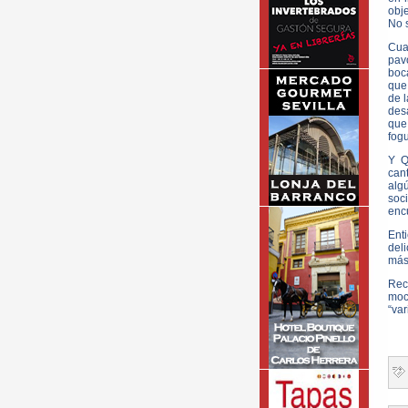
obje
No s
Cua
pav
boca
que 
de 
des
que
fogu
Y Q
cant
algú
soc
encu
Ent
deli
más
Rec
moc
“var