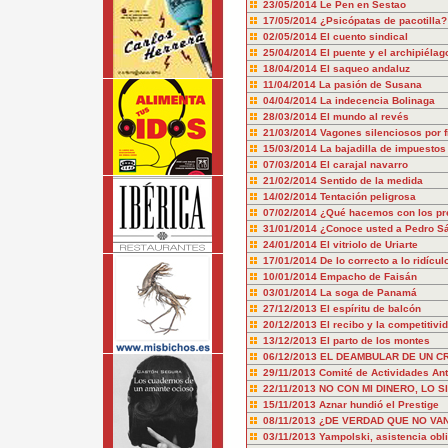
23/05/2014
Le Pen en Sestao
17/05/2014
¿Psicópatas de pacotilla?
02/05/2014
El cuento sindical
25/04/2014
El puente y el archipiélag
18/04/2014
El saqueo andaluz
11/04/2014
La pasión de Susana
04/04/2014
La indecencia Bolinaga
28/03/2014
El mundo al revés
21/03/2014
Vagones silenciosos por f
15/03/2014
La bajadilla de impuestos
07/03/2014
El carajal navarro
21/02/2014
Sentido de la medida
14/02/2014
Tentación peligrosa
07/02/2014
¿Qué hacemos con los pr
31/01/2014
¿Conoce usted a Pedro S
24/01/2014
El vitriolo de Uriarte
17/01/2014
De lo correcto a lo ridícul
10/01/2014
Empacho de Faisán
03/01/2014
La soga de Panamá
27/12/2013
El espíritu de balcón
20/12/2013
El recibo y la competitivi
13/12/2013
El parto de los montes
06/12/2013
EL DEAMBULAR DE UN CR
29/11/2013
Comité de Actividades Ant
22/11/2013
NO CON MI DINERO, LO S
15/11/2013
Aznar hundió el Prestige
08/11/2013
¿DE VERDAD QUE NO VAN
03/11/2013
Yampolski, asistencia obl