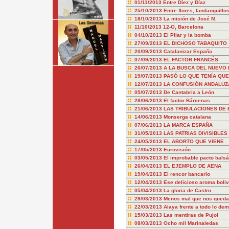
01/11/2013
Entre Díez y Díaz
25/10/2013
Entre flores, fandanguillo
18/10/2013
La misión de José M.
11/10/2013
12-O, Barcelona
04/10/2013
El Pilar y la bomba
27/09/2013
EL DICHOSO TABAQUITO
20/09/2013
Catalanizar España
07/09/2013
EL FACTOR FRANCÉS
26/07/2013
A LA BUSCA DEL NUEVO
19/07/2013
PASÓ LO QUE TENÍA QUE
12/07/2013
LA CONFUSIÓN ANDALUZ
05/07/2013
De Cantabria a León
28/06/2013
El factor Bárcenas
21/06/2013
LAS TRIBULACIONES DE 
14/06/2013
Monserga catalana
07/06/2013
LA MARCA ESPAÑA
31/05/2013
LAS PATRIAS DIVISIBLES
24/05/2013
EL ABORTO QUE VIENE
17/05/2013
Eurovisión
03/05/2013
El improbable pacto bals
26/04/2013
EL EJEMPLO DE AENA
19/04/2013
El rencor bancario
12/04/2013
Ese delicioso aroma boliv
05/04/2013
La gloria de Castro
29/03/2013
Menos mal que nos queda
22/03/2013
Alaya frente a todo lo de
15/03/2013
Las mentiras de Pujol
08/03/2013
Ocho mil Marinaledas