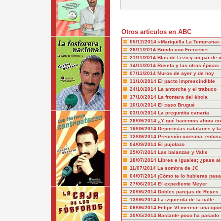
Otros artículos en ABC
05/12/2014
«Mariquilla La Temprana»
28/11/2014
Brindo con Freixenet
21/11/2014
Blas de Lezo y un par de i
14/11/2014
Roseta y las otras épicas
07/11/2014
Muros de ayer y de hoy
31/10/2014
El pacto imprescindible
24/10/2014
La antorcha y el trabuco
17/10/2014
La frontera del ébola
10/10/2014
El caso Brugué
03/10/2014
La preguntita canaria
26/09/2014
¿Y qué hacemos ahora con
19/09/2014
Deportistas catalanes y l
12/09/2014
Precisión coreana, entus
04/09/2014
El pujolazo
25/07/2014
Las balanzas y Valls
18/07/2014
Libres e iguales; ¿pasa a
11/07/2014
La sombra de JC
04/07/2014
¡Cómo te lo hubieras pasa
27/06/2014
El expediente Meyer
20/06/2014
Dobles parejas de Reyes
13/06/2014
La izquierda de la calle
06/06/2014
Felipe VI merece una opo
30/05/2014
Bastante poco ha pasado