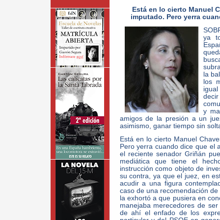
Está en lo cierto Manuel 
imputado. Pero yerra cuan
SOBR
ya t
Espa
queda
busc
subra
la ba
los 
igual
deci
comun
y ma
amigos de la presión a un ju
asimismo, ganar tiempo sin solta
Está en lo cierto Manuel Chave
Pero yerra cuando dice que el 
el reciente senador Griñán pu
mediática que tiene el hec
instrucción como objeto de inve
su contra, ya que el juez, en es
acudir a una figura contempla
caso de una recomendación de la 
la exhortó a que pusiera en cono
manejaba merecedores de ser 
de ahí el enfado de los expr