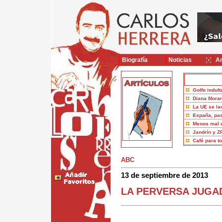
Biografía
Noticias
Ar
Golfo indult
Diana Moran
La UE se la
España, pas
Menos mal 
Jandrín y Z
Café para t
ABC
13 de septiembre de 2013
LA PERVERSA JUGAD