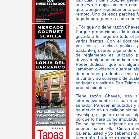
particular y del PSOE en gener
una ley de enjuiciamiento crimi
que, aunque repetidamente pa
remoto. Uno de esos parches fue
togada para poner a cada uno en
¿Por qué no tiene razón Chaves 
Porque proporciona a la instru
gozado a lo largo de todo el 
varios frentes. Con el docume
pellizcos a la clase política 
bastante groseras alguna de ella
de reglamento es utilizado 
devolver algunas impertinencias
Poder Judicial, que en algu
llamaban olvidando guardar al
de mantener prudente silencio e
la Junta y su consejero de Justic
en lugar de salir de San Telmo e
procedimientos.
Tiene razón Chaves, eso sí,
informativamente le sitúa en un
senador. Parecen imputados y 
ha metido en un callejón sin sal
investigo, si quiere conocer a
porque lo hará como imputado. 
De no hacerlo, déjenme en pa
pueden hacer. Ella, Cioran des
ballena, usted y yo sabemos qu
recurrirán. La juez proseguirá