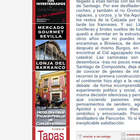
llegado a esas tierras con las 
de Santiago. Por ese desfilader
coches, y también el río Oronci
rapaces, y corzos, y la Via Aqu
los restos de la Calzada por 
tarde los franceses. Y así. 
coníferas y brotes sueltos de h
quedó a dormitar en la estruct
otros años que no puedes re
encaminas a Briviesca, de don
después al mismo Burgos, en 
encontrar al Cid agazapado tras
catedral. Las caminatas so
desemboca -tras no pocos mean
Santiago de Compostela, deja es
de conocer de gentes de mil 
recorren la primera construcció
el continente hizo algo a la v
debate -de forma incomprensib
experimento político y social,
misma decisión silenciosa y pe
que cociendo pasiones int
pensamientos de sendero, ago
Apóstol y coronar unos días
simbólico y emocionado. Poco
desfiladero de Pancorbo. Yo sí 
inexplicable satisfacción.
comenta
enviar a un amigo
[Se publicar