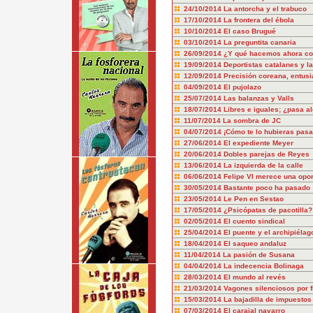
24/10/2014
La antorcha y el trabuco
17/10/2014
La frontera del ébola
10/10/2014
El caso Brugué
03/10/2014
La preguntita canaria
26/09/2014
¿Y qué hacemos ahora con
19/09/2014
Deportistas catalanes y l
12/09/2014
Precisión coreana, entus
04/09/2014
El pujolazo
25/07/2014
Las balanzas y Valls
18/07/2014
Libres e iguales; ¿pasa a
11/07/2014
La sombra de JC
04/07/2014
¡Cómo te lo hubieras pasa
27/06/2014
El expediente Meyer
20/06/2014
Dobles parejas de Reyes
13/06/2014
La izquierda de la calle
06/06/2014
Felipe VI merece una opo
30/05/2014
Bastante poco ha pasado
23/05/2014
Le Pen en Sestao
17/05/2014
¿Psicópatas de pacotilla?
02/05/2014
El cuento sindical
25/04/2014
El puente y el archipiélag
18/04/2014
El saqueo andaluz
11/04/2014
La pasión de Susana
04/04/2014
La indecencia Bolinaga
28/03/2014
El mundo al revés
21/03/2014
Vagones silenciosos por f
15/03/2014
La bajadilla de impuestos
07/03/2014
El carajal navarro