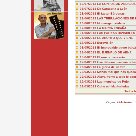
12/07/2013
LA CONFUSIÓN ANDALUZ
05/07/2013
De Cantabria a León
28/06/2013
El factor Bárcenas
21/06/2013
LAS TRIBULACIONES DE 
14/06/2013
Monserga catalana
07/06/2013
LA MARCA ESPAÑA
31/05/2013
LAS PATRIAS DIVISIBLES
24/05/2013
EL ABORTO QUE VIENE
17/05/2013
Eurovisión
03/05/2013
El improbable pacto bals
26/04/2013
EL EJEMPLO DE AENA
19/04/2013
El rencor bancario
12/04/2013
Ese delicioso aroma boliv
05/04/2013
La gloria de Castro
29/03/2013
Menos mal que nos queda
22/03/2013
Alaya frente a todo lo de
15/03/2013
Las mentiras de Pujol
08/03/2013
Ocho mil Marinaledas
Todos l
Página
<<Anterior...