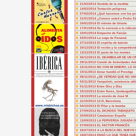
21/02/2014
Sentido de la medida
14/02/2014
Tentación peligrosa
07/02/2014
¿Qué hacemos con los pr
31/01/2014
¿Conoce usted a Pedro S
24/01/2014
El vitriolo de Uriarte
17/01/2014
De lo correcto a lo ridícul
10/01/2014
Empacho de Faisán
03/01/2014
La soga de Panamá
27/12/2013
El espíritu de balcón
20/12/2013
El recibo y la competitivi
13/12/2013
El parto de los montes
06/12/2013
EL DEAMBULAR DE UN CR
29/11/2013
Comité de Actividades Ant
22/11/2013
NO CON MI DINERO, LO S
15/11/2013
Aznar hundió el Prestige
08/11/2013
¿DE VERDAD QUE NO VAN
03/11/2013
Yampolski, asistencia obl
01/11/2013
Entre Díez y Díaz
25/10/2013
Entre flores, fandanguillo
18/10/2013
La misión de José M.
11/10/2013
12-O, Barcelona
04/10/2013
El Pilar y la bomba
27/09/2013
EL DICHOSO TABAQUITO
20/09/2013
Catalanizar España
13/09/2013
LA PERVERSA JUGADA DE
07/09/2013
EL FACTOR FRANCÉS
26/07/2013
A LA BUSCA DEL NUEVO
19/07/2013
PASÓ LO QUE TENÍA QUE