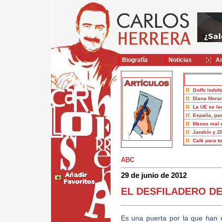
Biografía
Noticias
Ar
Golfo indult
Diana Moran
La UE se la
España, pas
Menos mal 
Jandrín y Z
Café para t
ABC
29 de junio de 2012
EL DESFILADERO D
Es una puerta por la que han 