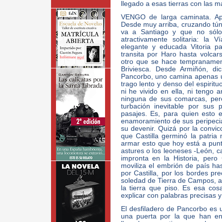
llegado a esas tierras con las m
VENGO de larga caminata. Ap
Desde muy arriba, cruzando túne
va a Santiago y que no sólo 
atractivamente solitaria: la
elegante y educada Vitoria p
transita por Haro hasta volc
otro que se hace tempranamen
Briviesca. Desde Armiñón, dic
Pancorbo, uno camina apenas un
trago lento y denso del espiritu
ni he vivido en ella, ni tengo 
ninguna de sus comarcas, per
turbación inevitable por sus
pasajes. Es, para quien esto e
enamoramiento de sus peripecias
su devenir. Quizá por la convic
que Castilla germinó la patria
armar esto que hoy está a punto
astures o los leoneses -León, ca
impronta en la Historia, pero
moviliza el embrión de país has
por Castilla, por los bordes pr
soledad de Tierra de Campos, a
la tierra que piso. Es esa c
explicar con palabras precisas y q
El desfiladero de Pancorbo es 
una puerta por la que han en