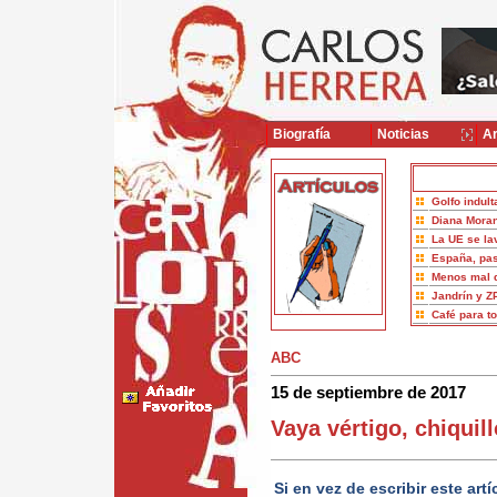
Biografía
Noticias
Ar
Golfo indult
Diana Moran
La UE se la
España, pas
Menos mal 
Jandrín y Z
Café para t
ABC
15 de septiembre de 2017
Vaya vértigo, chiquill
Si en vez de escribir este artí