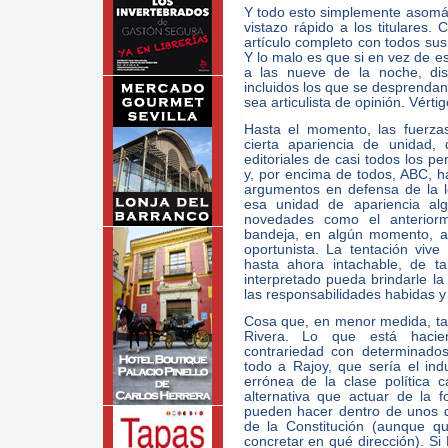
Y todo esto simplemente asom
vistazo rápido a los titulares.
artículo completo con todos sus 
Y lo malo es que si en vez de esc
a las nueve de la noche, dis
incluidos los que se desprendan
sea articulista de opinión. Vértig
Hasta el momento, las fuerzas
cierta apariencia de unidad,
editoriales de casi todos los p
y, por encima de todos, ABC, h
argumentos en defensa de la l
esa unidad de apariencia alg
novedades como el anteriorm
bandeja, en algún momento, al
oportunista. La tentación vi
hasta ahora intachable, de t
interpretado pueda brindarle la
las responsabilidades habidas y
Cosa que, en menor medida, ta
Rivera. Lo que está hacien
contrariedad con determinado
todo a Rajoy, que sería el ind
errónea de la clase política 
alternativa que actuar de la 
pueden hacer dentro de unos d
de la Constitución (aunque q
concretar en qué dirección). Si 