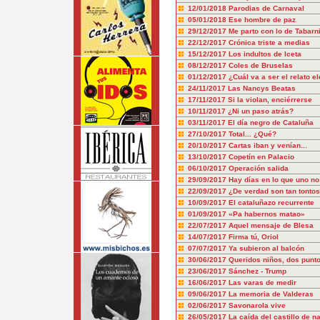
12/01/2018
Parodias de Carnaval
05/01/2018
Ese hombre de paz
29/12/2017
Me parto con lo de Tabarn
22/12/2017
Crónica triste a medias
15/12/2017
Los indultos de Iceta
08/12/2017
Coles de Bruselas
01/12/2017
¿Cuál va a ser el relato el
24/11/2017
Las Nancys Beatas
17/11/2017
Si la violan, enciérrerse
10/11/2017
¿Ni un paso atrás?
03/11/2017
El día negro de Cataluña
27/10/2017
Total... ¿Qué?
20/10/2017
Cartas iban y venían...
13/10/2017
Copetín en Palacio
06/10/2017
Operación salida
29/09/2017
Hay días en lo que uno no
22/09/2017
¿De verdad son tan tonto
10/09/2017
El cataluñazo recurrente
01/09/2017
«Pa habernos matao»
22/07/2017
Aquel mensaje de Blesa
14/07/2017
Firma tú, Oriol
07/07/2017
Ya subieron al balcón
30/06/2017
Queridos niños, dos punt
23/06/2017
Sánchez - Trump
16/06/2017
Las varas de medir
09/06/2017
La memoria de Valderas
02/06/2017
Savonarola vive
26/05/2017
La caída del castillo de n