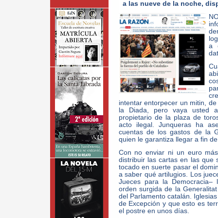
a las nueve de la noche, di
NO
in
de
lo
a 
dat
Cu
ab
co
pa
cr
intentar entorpecer un mitin, d
la Diada, pero vaya usted a
propietario de la plaza de to
acto ilegal. Junqueras ha as
cuentas de los gastos de la G
quien le garantiza llegar a fin 
Con no enviar ni un euro más
distribuir las cartas en las qu
tocado en suerte pasar el domin
a saber qué artilugios. Los juec
Jueces para la Democracia– l
orden surgida de la Generalita
del Parlamento catalán. Iglesias
de Excepción y que esto es terr
el postre en unos días.