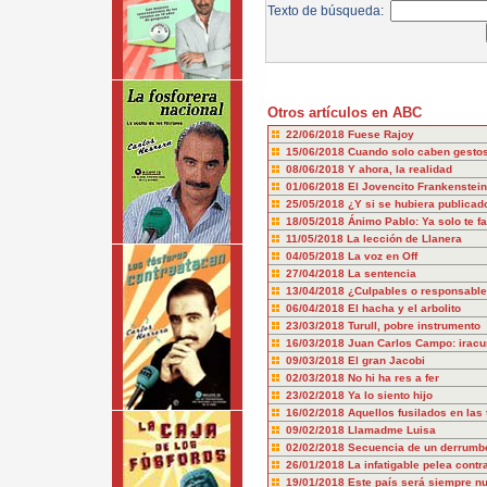
Texto de búsqueda:
Otros artículos en ABC
22/06/2018
Fuese Rajoy
15/06/2018
Cuando solo caben gesto
08/06/2018
Y ahora, la realidad
01/06/2018
El Jovencito Frankenstein
25/05/2018
¿Y si se hubiera publicado
18/05/2018
Ánimo Pablo: Ya solo te fal
11/05/2018
La lección de Llanera
04/05/2018
La voz en Off
27/04/2018
La sentencia
13/04/2018
¿Culpables o responsabl
06/04/2018
El hacha y el arbolito
23/03/2018
Turull, pobre instrumento
16/03/2018
Juan Carlos Campo: iracu
09/03/2018
El gran Jacobi
02/03/2018
No hi ha res a fer
23/02/2018
Ya lo siento hijo
16/02/2018
Aquellos fusilados en las 
09/02/2018
Llamadme Luisa
02/02/2018
Secuencia de un derrumb
26/01/2018
La infatigable pelea cont
19/01/2018
Este país será siempre nu