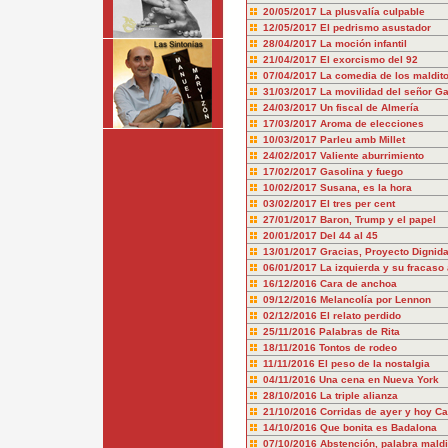
20/05/2017
La plusvalía culpable
12/05/2017
El pedrismo asustador
28/04/2017
La moción infantil
21/04/2017
El exorcismo del 92
07/04/2017
La comedia de los maldit
31/03/2017
La movilidad del señor Ga
24/03/2017
Un fiscal de Almería
17/03/2017
Aroma de elecciones
10/03/2017
Parleu amb Millet
24/02/2017
Valiente aburrimiento
17/02/2017
Gasolina y fuego
10/02/2017
Susana, es la hora
03/02/2017
El tres per cent
27/01/2017
Baron, Trump y el papel
20/01/2017
Del 44 al 45
13/01/2017
Gracias, Proyecto Dignid
06/01/2017
La izquierda y su fracaso
16/12/2016
Cara de anchoa
09/12/2016
Melancolía por Lennon
02/12/2016
El relato perdido
25/11/2016
Palabras de Rita
18/11/2016
Tontos de rodeo
11/11/2016
El peso de la nostalgia
04/11/2016
Una cena en Nueva York
28/10/2016
La triple alianza
21/10/2016
Corridas de ayer y hoy Ca
14/10/2016
Que bonita es Badalona
07/10/2016
Abstención, palabra maldi