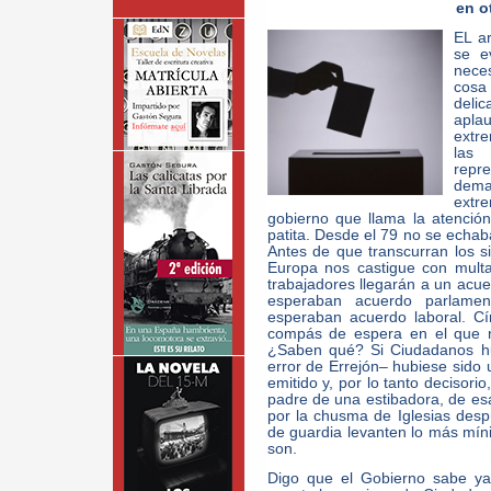
en o
EL a
se e
nece
cosa
deli
aplau
extr
las
repr
dema
extr
gobierno que llama la atenció
patita. Desde el 79 no se echaba
Antes de que transcurran los 
Europa nos castigue con multa
trabajadores llegarán a un acu
esperaban acuerdo parlamen
esperaban acuerdo laboral. Cír
compás de espera en el que n
¿Saben qué? Si Ciudadanos hub
error de Errejón– hubiese sido 
emitido y, por lo tanto decisorio
padre de una estibadora, de esa
por la chusma de Iglesias despr
de guardia levanten lo más mín
son.
Digo que el Gobierno sabe ya