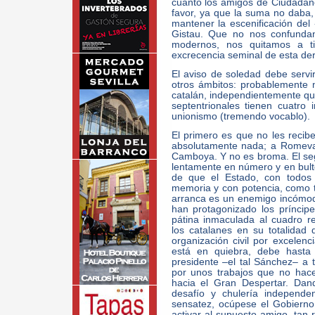
cuanto los amigos de Ciudadan
favor, ya que la suma no daba,
mantener la escenificación del
Gistau. Que no nos confundan
modernos, nos quitamos a 
excrecencia seminal de esta de
El aviso de soledad debe servi
otros ámbitos: probablemente 
catalán, independientemente qu
septentrionales tienen cuatro
unionismo (tremendo vocablo).
El primero es que no les recibe
absolutamente nada; a Romeva 
Camboya. Y no es broma. El se
lentamente en número y en bult
de que el Estado, con todos
memoria y con potencia, como t
arranca es un enemigo incómodo
han protagonizado los príncip
pátina inmaculada al cuadro r
los catalanes en su totalidad 
organización civil por excelen
está en quiebra, debe hasta
presidente –el tal Sánchez– a
por unos trabajos que no hace
hacia el Gran Despertar. Dan
desafío y chulería independe
sensatez, ocúpese el Gobierno
activar al supuesto amigo, tan 