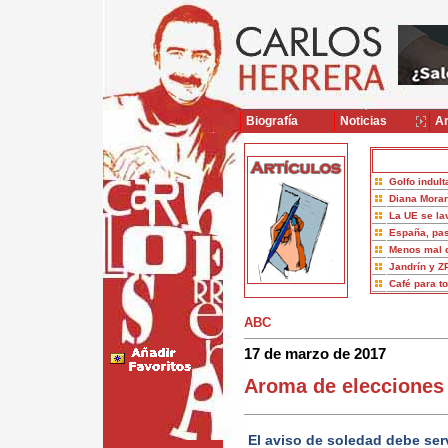
Biografía
Noticias
Ar
Golfo indult
Diana Moran
La UE se la
España, pas
Menos mal 
Jandrín y Z
Café para t
ABC
17 de marzo de 2017
Aroma de elecciones
El aviso de soledad debe ser