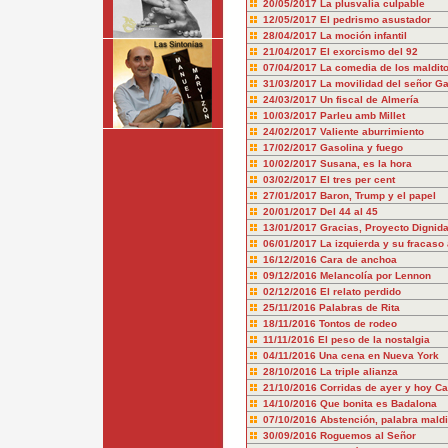
20/05/2017
La plusvalía culpable
12/05/2017
El pedrismo asustador
28/04/2017
La moción infantil
21/04/2017
El exorcismo del 92
07/04/2017
La comedia de los maldit
31/03/2017
La movilidad del señor Ga
24/03/2017
Un fiscal de Almería
10/03/2017
Parleu amb Millet
24/02/2017
Valiente aburrimiento
17/02/2017
Gasolina y fuego
10/02/2017
Susana, es la hora
03/02/2017
El tres per cent
27/01/2017
Baron, Trump y el papel
20/01/2017
Del 44 al 45
13/01/2017
Gracias, Proyecto Dignid
06/01/2017
La izquierda y su fracaso
16/12/2016
Cara de anchoa
09/12/2016
Melancolía por Lennon
02/12/2016
El relato perdido
25/11/2016
Palabras de Rita
18/11/2016
Tontos de rodeo
11/11/2016
El peso de la nostalgia
04/11/2016
Una cena en Nueva York
28/10/2016
La triple alianza
21/10/2016
Corridas de ayer y hoy Ca
14/10/2016
Que bonita es Badalona
07/10/2016
Abstención, palabra maldi
30/09/2016
Roguemos al Señor