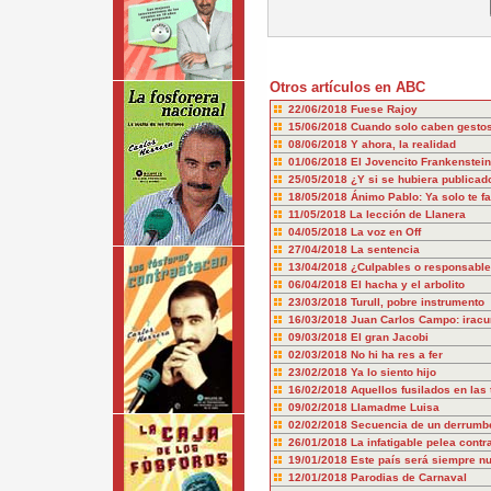
Otros artículos en ABC
22/06/2018
Fuese Rajoy
15/06/2018
Cuando solo caben gesto
08/06/2018
Y ahora, la realidad
01/06/2018
El Jovencito Frankenstein
25/05/2018
¿Y si se hubiera publicado
18/05/2018
Ánimo Pablo: Ya solo te fal
11/05/2018
La lección de Llanera
04/05/2018
La voz en Off
27/04/2018
La sentencia
13/04/2018
¿Culpables o responsabl
06/04/2018
El hacha y el arbolito
23/03/2018
Turull, pobre instrumento
16/03/2018
Juan Carlos Campo: iracu
09/03/2018
El gran Jacobi
02/03/2018
No hi ha res a fer
23/02/2018
Ya lo siento hijo
16/02/2018
Aquellos fusilados en las 
09/02/2018
Llamadme Luisa
02/02/2018
Secuencia de un derrumb
26/01/2018
La infatigable pelea cont
19/01/2018
Este país será siempre nu
12/01/2018
Parodias de Carnaval