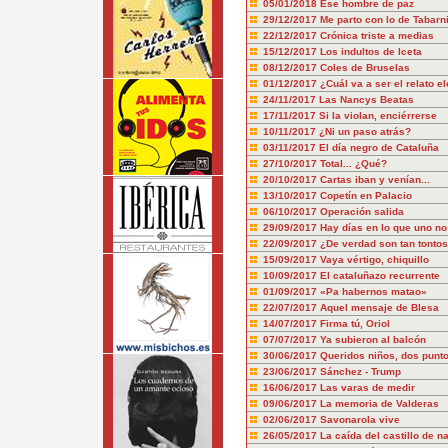
05/01/2018
Ese hombre de paz
29/12/2017
Me parto con lo de Tabarn
22/12/2017
Crónica triste a medias
15/12/2017
Los indultos de Iceta
08/12/2017
Coles de Bruselas
01/12/2017
¿Cuál va a ser el relato el
24/11/2017
Las Nancys Beatas
17/11/2017
Si la violan, enciérrerse
10/11/2017
¿Ni un paso atrás?
03/11/2017
El día negro de Cataluña
27/10/2017
Total... ¿Qué?
20/10/2017
Cartas iban y venían...
13/10/2017
Copetín en Palacio
06/10/2017
Operación salida
29/09/2017
Hay días en lo que uno no
22/09/2017
¿De verdad son tan tonto
15/09/2017
Vaya vértigo, chiquillo
10/09/2017
El cataluñazo recurrente
01/09/2017
«Pa habernos matao»
22/07/2017
Aquel mensaje de Blesa
14/07/2017
Firma tú, Oriol
07/07/2017
Ya subieron al balcón
30/06/2017
Queridos niños, dos punt
23/06/2017
Sánchez - Trump
16/06/2017
Las varas de medir
09/06/2017
La memoria de Valderas
02/06/2017
Savonarola vive
26/05/2017
La caída del castillo de n