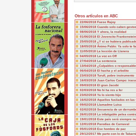
Otros artículos en ABC
22/06/2018
Fuese Rajoy
15/06/2018
Cuando solo caben gesto
08/06/2018
Y ahora, la realidad
01/06/2018
El Jovencito Frankenstein
25/05/2018
¿Y si se hubiera publicado
18/05/2018
Ánimo Pablo: Ya solo te fal
11/05/2018
La lección de Llanera
04/05/2018
La voz en Off
27/04/2018
La sentencia
13/04/2018
¿Culpables o responsabl
06/04/2018
El hacha y el arbolito
23/03/2018
Turull, pobre instrumento
16/03/2018
Juan Carlos Campo: iracu
09/03/2018
El gran Jacobi
02/03/2018
No hi ha res a fer
23/02/2018
Ya lo siento hijo
16/02/2018
Aquellos fusilados en las 
09/02/2018
Llamadme Luisa
02/02/2018
Secuencia de un derrumb
26/01/2018
La infatigable pelea cont
19/01/2018
Este país será siempre nu
12/01/2018
Parodias de Carnaval
05/01/2018
Ese hombre de paz
29/12/2017
Me parto con lo de Tabarn