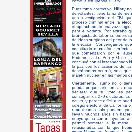
como la estupenda Hillary!
Pues toma correctivo. Hillary n
de votantes, tiene fama de menti
una investigación del FBI qu
proceso criminal entre la ele
«Impeachment» una vez elegida 
para el votante. Por extraño q
bronquista de taberna, empresa
de ideas surgidas del peor de 
la elección. Convengamos que
constituiría el colofón perfecto
que comenzaron por el auge
Podemos a Le Pen y Grillo–, si
concluyó con el insospechado N
la paz con los asesinos de l
deseábamos ocurrió; solo que
maletín nuclear en las manos de 
Ciertamente, Trump no lo tiene
pueda perjudicarle en las en
declarar que su voto es para
conseguir los 270 electores. Es
oculto, y parece difícil que pue
colegio electoral de California 
republicanos solo pueden gana
llevan muchos años sin hacer
neoyorquina con influyentes ac
permití someter a la mesa a
relacionadas con lo que hubie
como Mcgovern frente a Nixon