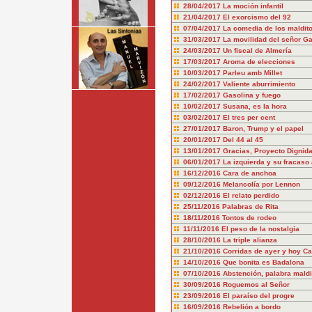
28/04/2017
La moción infantil
21/04/2017
El exorcismo del 92
07/04/2017
La comedia de los maldit
31/03/2017
La movilidad del señor Ga
24/03/2017
Un fiscal de Almería
17/03/2017
Aroma de elecciones
10/03/2017
Parleu amb Millet
24/02/2017
Valiente aburrimiento
17/02/2017
Gasolina y fuego
10/02/2017
Susana, es la hora
03/02/2017
El tres per cent
27/01/2017
Baron, Trump y el papel
20/01/2017
Del 44 al 45
13/01/2017
Gracias, Proyecto Dignid
06/01/2017
La izquierda y su fracaso
16/12/2016
Cara de anchoa
09/12/2016
Melancolía por Lennon
02/12/2016
El relato perdido
25/11/2016
Palabras de Rita
18/11/2016
Tontos de rodeo
11/11/2016
El peso de la nostalgia
28/10/2016
La triple alianza
21/10/2016
Corridas de ayer y hoy Ca
14/10/2016
Que bonita es Badalona
07/10/2016
Abstención, palabra maldi
30/09/2016
Roguemos al Señor
23/09/2016
El paraíso del progre
16/09/2016
Rebelión a bordo