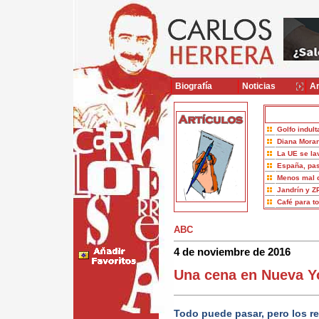
Biografía
Noticias
Ar
Golfo indult
Diana Moran
La UE se la
España, pas
Menos mal 
Jandrín y Z
Café para t
ABC
4 de noviembre de 2016
Una cena en Nueva Y
Todo puede pasar, pero los r