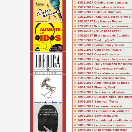
22/12/2017
Crónica triste a medias
15/12/2017
Los indultos de Iceta
08/12/2017
Coles de Bruselas
01/12/2017
¿Cuál va a ser el relato el
24/11/2017
Las Nancys Beatas
17/11/2017
Si la violan, enciérrerse
10/11/2017
¿Ni un paso atrás?
03/11/2017
El día negro de Cataluña
27/10/2017
Total... ¿Qué?
20/10/2017
Cartas iban y venían...
13/10/2017
Copetín en Palacio
06/10/2017
Operación salida
29/09/2017
Hay días en lo que uno no
22/09/2017
¿De verdad son tan tonto
15/09/2017
Vaya vértigo, chiquillo
10/09/2017
El cataluñazo recurrente
01/09/2017
«Pa habernos matao»
22/07/2017
Aquel mensaje de Blesa
14/07/2017
Firma tú, Oriol
07/07/2017
Ya subieron al balcón
30/06/2017
Queridos niños, dos punt
23/06/2017
Sánchez - Trump
16/06/2017
Las varas de medir
09/06/2017
La memoria de Valderas
02/06/2017
Savonarola vive
26/05/2017
La caída del castillo de n
20/05/2017
La plusvalía culpable
12/05/2017
El pedrismo asustador