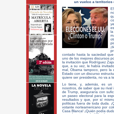
un vuelco a territorio
E
no
qu
c
y
es
la
ma
ot
pi
¡t
pr
contado hasta la saciedad qu
uno de los mejores discursos p
la invitación que Rodríguez Zap
que, a su vez, le había invita
mal, Obama tampoco, pero la q
Estado con un discurso estructura
quiere ser presidenta, no va a te
Lo tiene, y, además, es un 
nosotros, de saber que su rival 
de Trump, aseguraría con sufici
un paseo electoral para la es
resultados y que, por sí misma
políticas fuera de toda duda. ¡
votante norteamericano por col
Casa Blanca! ¡Quién podía dudar