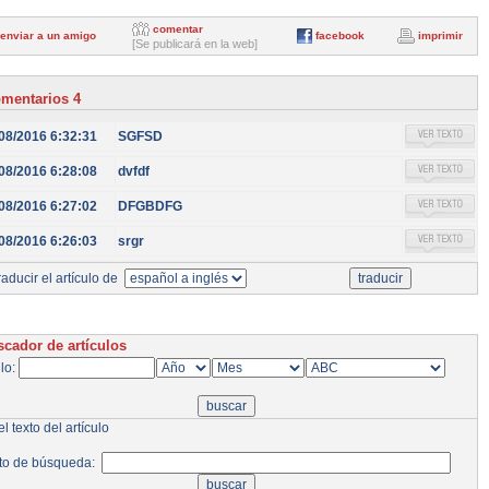
comentar
enviar a un amigo
facebook
imprimir
[Se publicará en la web]
mentarios 4
08/2016 6:32:31
SGFSD
08/2016 6:28:08
dvfdf
08/2016 6:27:02
DFGBDFG
08/2016 6:26:03
srgr
aducir el artículo de
cador de artículos
ulo:
l texto del artículo
to de búsqueda: