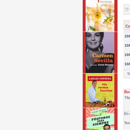
Co
10/
10/
10/
10/
Tr
Bus
Tít
En e
Tex