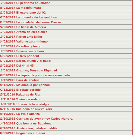
12/05/2017
El pedrismo asustador
28/04/2017
La moción infantil
21/04/2017
El exorcismo del 92
07/04/2017
La comedia de los malditos
31/03/2017
La movilidad del señor García
24/03/2017
Un fiscal de Almería
17/03/2017
Aroma de elecciones
10/03/2017
Parleu amb Millet
24/02/2017
Valiente aburrimiento
17/02/2017
Gasolina y fuego
10/02/2017
Susana, es la hora
03/02/2017
El tres per cent
27/01/2017
Baron, Trump y el papel
20/01/2017
Del 44 al 45
13/01/2017
Gracias, Proyecto Dignidad
06/01/2017
La izquierda y su fracaso anunciado
16/12/2016
Cara de anchoa
09/12/2016
Melancolía por Lennon
02/12/2016
El relato perdido
25/11/2016
Palabras de Rita
18/11/2016
Tontos de rodeo
11/11/2016
El peso de la nostalgia
04/11/2016
Una cena en Nueva York
28/10/2016
La triple alianza
21/10/2016
Corridas de ayer y hoy Carlos Herrera
14/10/2016
Que bonita es Badalona
07/10/2016
Abstención, palabra maldita
30/09/2016
Roguemos al Señor