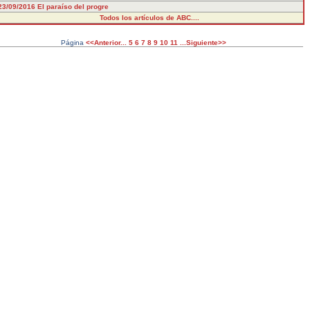
23/09/2016
El paraíso del progre
Todos los artículos de ABC....
Página
<<Anterior...
5
6
7
8
9
10
11
...Siguiente>>