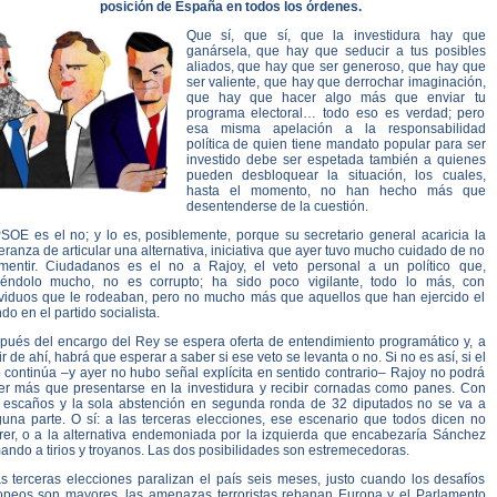
posición de España en todos los órdenes.
Que sí, que sí, que la investidura hay que
ganársela, que hay que seducir a tus posibles
aliados, que hay que ser generoso, que hay que
ser valiente, que hay que derrochar imaginación,
que hay que hacer algo más que enviar tu
programa electoral… todo eso es verdad; pero
esa misma apelación a la responsabilidad
política de quien tiene mandato popular para ser
investido debe ser espetada también a quienes
pueden desbloquear la situación, los cuales,
hasta el momento, no han hecho más que
desentenderse de la cuestión.
PSOE es el no; y lo es, posiblemente, porque su secretario general acaricia la
ranza de articular una alternativa, iniciativa que ayer tuvo mucho cuidado de no
mentir. Ciudadanos es el no a Rajoy, el veto personal a un político que,
tiéndolo mucho, no es corrupto; ha sido poco vigilante, todo lo más, con
ividuos que le rodeaban, pero no mucho más que aquellos que han ejercido el
o en el partido socialista.
pués del encargo del Rey se espera oferta de entendimiento programático y, a
ir de ahí, habrá que esperar a saber si ese veto se levanta o no. Si no es así, si el
 continúa –y ayer no hubo señal explícita en sentido contrario– Rajoy no podrá
er más que presentarse en la investidura y recibir cornadas como panes. Con
 escaños y la sola abstención en segunda ronda de 32 diputados no se va a
guna parte. O sí: a las terceras elecciones, ese escenario que todos dicen no
rer, o a la alternativa endemoniada por la izquierda que encabezaría Sánchez
ndo a tirios y troyanos. Las dos posibilidades son estremecedoras.
s terceras elecciones paralizan el país seis meses, justo cuando los desafíos
opeos son mayores, las amenazas terroristas rebanan Europa y el Parlamento