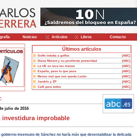
grafía
Noticias
Artículos
Libros
Contacto
Últimos artículos
Golfo indulta a golfos
[ABC]
Diana Morant y su pestilente posteridad
[ABC]
La UE se lava las manos
[ABC]
España, pase lo que pase
[ABC]
Menos mal que nos queda Luzón
[ABC]
Jandrín y ZP
[ABC]
Café para todos
[ABC]
C
de julio de 2016
 investidura improbable
 gobierno insensato de Sánchez no haría más que desestabilizar la delicada