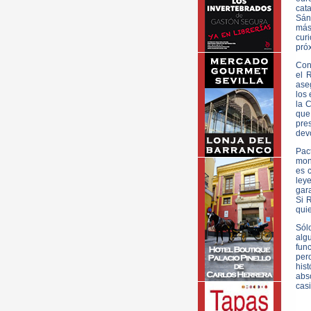
cat
Sán
más
cur
próx
Con
el 
ase
los 
la 
que
pre
devo
Pac
mont
es 
ley
gara
Si R
quie
Sól
alg
func
per
his
abs
cas