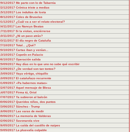
29/12/2017
Me parto con lo de Tabarnia
22/12/2017
Crónica triste a medias
15/12/2017
Los indultos de Iceta
08/12/2017
Coles de Bruselas
01/12/2017
¿Cuál va a ser el relato electoral?
24/11/2017
Las Nancys Beatas
17/11/2017
Si la violan, enciérrerse
10/11/2017
¿Ni un paso atrás?
03/11/2017
El día negro de Cataluña
27/10/2017
Total... ¿Qué?
20/10/2017
Cartas iban y venían...
13/10/2017
Copetín en Palacio
06/10/2017
Operación salida
29/09/2017
Hay días en lo que uno no sabe qué escribir
22/09/2017
¿De verdad son tan tontos?
15/09/2017
Vaya vértigo, chiquillo
10/09/2017
El cataluñazo recurrente
01/09/2017
«Pa habernos matao»
22/07/2017
Aquel mensaje de Blesa
14/07/2017
Firma tú, Oriol
07/07/2017
Ya subieron al balcón
30/06/2017
Queridos niños, dos puntos
23/06/2017
Sánchez - Trump
16/06/2017
Las varas de medir
09/06/2017
La memoria de Valderas
02/06/2017
Savonarola vive
26/05/2017
La caída del castillo de naipes
20/05/2017
La plusvalía culpable