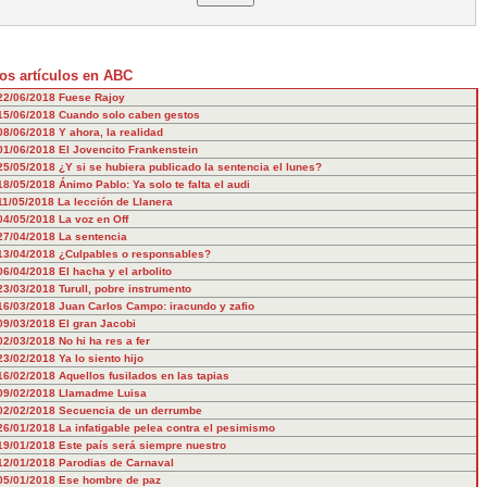
os artículos en ABC
22/06/2018
Fuese Rajoy
15/06/2018
Cuando solo caben gestos
08/06/2018
Y ahora, la realidad
01/06/2018
El Jovencito Frankenstein
25/05/2018
¿Y si se hubiera publicado la sentencia el lunes?
18/05/2018
Ánimo Pablo: Ya solo te falta el audi
11/05/2018
La lección de Llanera
04/05/2018
La voz en Off
27/04/2018
La sentencia
13/04/2018
¿Culpables o responsables?
06/04/2018
El hacha y el arbolito
23/03/2018
Turull, pobre instrumento
16/03/2018
Juan Carlos Campo: iracundo y zafio
09/03/2018
El gran Jacobi
02/03/2018
No hi ha res a fer
23/02/2018
Ya lo siento hijo
16/02/2018
Aquellos fusilados en las tapias
09/02/2018
Llamadme Luisa
02/02/2018
Secuencia de un derrumbe
26/01/2018
La infatigable pelea contra el pesimismo
19/01/2018
Este país será siempre nuestro
12/01/2018
Parodias de Carnaval
05/01/2018
Ese hombre de paz