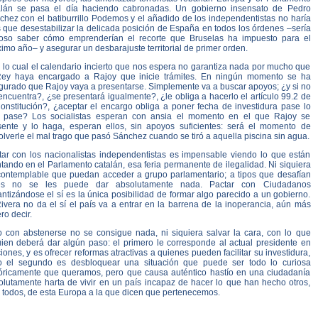
alán se pasa el día haciendo cabronadas. Un gobierno insensato de Pedro
chez con el batiburrillo Podemos y el añadido de los independentistas no haría
 que desestabilizar la delicada posición de España en todos los órdenes –sería
ioso saber cómo emprenderían el recorte que Bruselas ha impuesto para el
imo año– y asegurar un desbarajuste territorial de primer orden.
 lo cual el calendario incierto que nos espera no garantiza nada por mucho que
Rey haya encargado a Rajoy que inicie trámites. En ningún momento se ha
gurado que Rajoy vaya a presentarse. Simplemente va a buscar apoyos; ¿y si no
encuentra?, ¿se presentará igualmente?, ¿le obliga a hacerlo el artículo 99.2 de
Constitución?, ¿aceptar el encargo obliga a poner fecha de investidura pase lo
 pase? Los socialistas esperan con ansia el momento en el que Rajoy se
sente y lo haga, esperan ellos, sin apoyos suficientes: será el momento de
lverle el mal trago que pasó Sánchez cuando se tiró a aquella piscina sin agua.
tar con los nacionalistas independentistas es impensable viendo lo que están
ando en el Parlamento catalán, esa feria permanente de ilegalidad. Ni siquiera
contemplable que puedan acceder a grupo parlamentario; a tipos que desafían
es no se les puede dar absolutamente nada. Pactar con Ciudadanos
ntizándose el sí es la única posibilidad de formar algo parecido a un gobierno.
ivera no da el sí el país va a entrar en la barrena de la inoperancia, aún más
ro decir.
o con abstenerse no se consigue nada, ni siquiera salvar la cara, con lo que
uien deberá dar algún paso: el primero le corresponde al actual presidente en
iones, y es ofrecer reformas atractivas a quienes pueden facilitar su investidura,
o el segundo es desbloquear una situación que puede ser todo lo curiosa
tóricamente que queramos, pero que causa auténtico hastío en una ciudadanía
olutamente harta de vivir en un país incapaz de hacer lo que han hecho otros,
i todos, de esta Europa a la que dicen que pertenecemos.