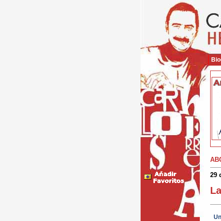
Bio
AB
29 
La
Un