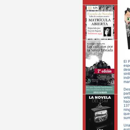
El 
espe
des
sin
ind
mand
Des
part
veto
hac
137
nin
que
suma
Una
eur