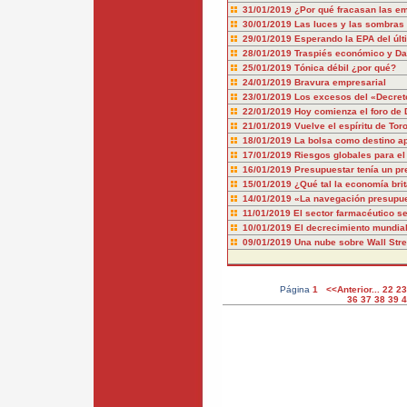
31/01/2019
¿Por qué fracasan las e
30/01/2019
Las luces y las sombras 
29/01/2019
Esperando la EPA del últ
28/01/2019
Traspiés económico y D
25/01/2019
Tónica débil ¿por qué?
24/01/2019
Bravura empresarial
23/01/2019
Los excesos del «Decret
22/01/2019
Hoy comienza el foro de
21/01/2019
Vuelve el espíritu de Tor
18/01/2019
La bolsa como destino ap
17/01/2019
Riesgos globales para el
16/01/2019
Presupuestar tenía un pr
15/01/2019
¿Qué tal la economía bri
14/01/2019
«La navegación presupue
11/01/2019
El sector farmacéutico s
10/01/2019
El decrecimiento mundia
09/01/2019
Una nube sobre Wall Stre
Página
1
<<Anterior...
22
23
36
37
38
39
4