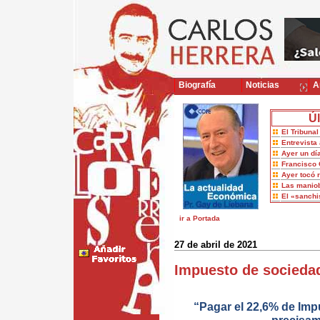
Biografía
Noticias
Ar
Úl
El Tribuna
Entrevista 
Ayer un dí
Francisco 
Ayer tocó 
Las maniob
El «sanch
ir a Portada
27 de abril de 2021
Impuesto de socieda
“Pagar el 22,6% de Im