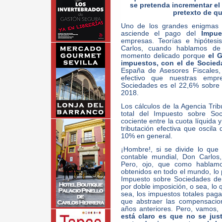
se pretenda incrementar e
pretexto de qu
Uno de los grandes enigmas q
asciende el pago del
Impue
empresas. Teorías e hipótesi
Carlos, cuando hablamos de 
momento delicado porque
el 
impuestos, con el de Socied
España de Asesores Fiscales, 
efectivo que nuestras emp
Sociedades es el 22,6% sobre 
2018.
Los cálculos de la Agencia Tribut
total del Impuesto sobre Soc
cociente entre la cuota líquida 
tributación efectiva que oscila
10% en general.
¡Hombre!, si se divide lo que
contable mundial, Don Carlos, 
Pero, ojo, que como hablamos
obtenidos en todo el mundo, lo 
Impuesto sobre Sociedades de
por doble imposición, o sea, lo 
sea, los impuestos totales pag
que abstraer las compensacio
años anteriores. Pero, vamos,
está claro es que no se just