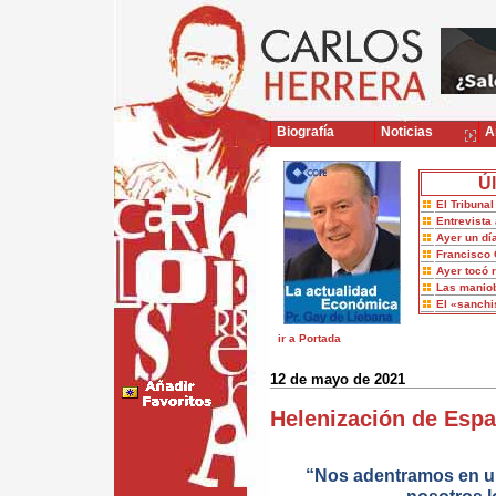
Biografía
Noticias
Ar
Úl
El Tribuna
Entrevista 
Ayer un dí
Francisco 
Ayer tocó 
Las maniob
El «sanch
ir a Portada
12 de mayo de 2021
Helenización de Esp
“Nos adentramos en un