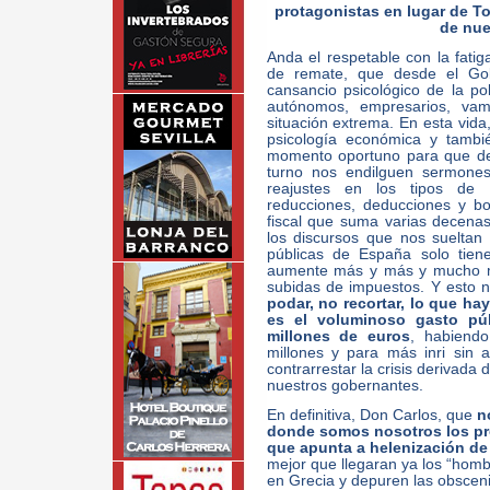
protagonistas en lugar de T
de nue
Anda el respetable con la fatig
de remate, que desde el Gobi
cansancio psicológico de la pob
autónomos, empresarios, va
situación extrema. En esta vid
psicología económica y tambié
momento oportuno para que desd
turno nos endilguen sermone
reajustes en los tipos de 
reducciones, deducciones y bon
fiscal que suma varias decena
los discursos que nos sueltan
públicas de España solo tien
aumente más y más y mucho má
subidas de impuestos. Y esto 
podar, no recortar, lo que ha
es el voluminoso gasto pú
millones de euros
, habiend
millones y para más inri sin a
contrarrestar la crisis derivada
nuestros gobernantes.
En definitiva, Don Carlos, que
n
donde somos nosotros los pr
que apunta a helenización d
mejor que llegaran ya los “homb
en Grecia y depuren las obscen