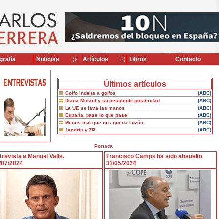
grafía
Noticias
Artículos
Libros
Contacto
Últimos artículos
Golfo indulta a golfos
(ABC)
Diana Morant y su pestilente posteridad
(ABC)
La UE se lava las manos
(ABC)
España, pase lo que pase
(ABC)
Menos mal que nos queda Luzón
(ABC)
Jandrín y ZP
(ABC)
Portada
trevista a Manuel Valls.
Francisco Camps ha sido absuelto
/07/2024
31/05/2024