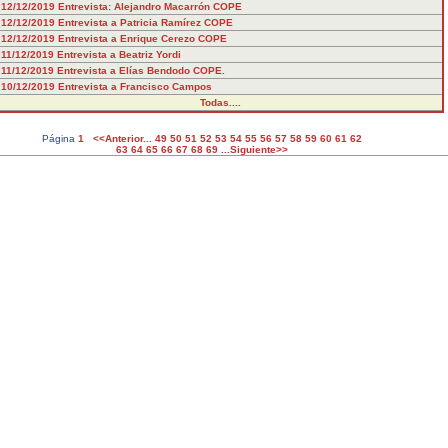
12/12/2019
Entrevista: Alejandro Macarrón COPE
12/12/2019
Entrevista a Patricia Ramírez COPE
12/12/2019
Entrevista a Enrique Cerezo COPE
11/12/2019
Entrevista a Beatriz Yordi
11/12/2019
Entrevista a Elías Bendodo COPE.
10/12/2019
Entrevista a Francisco Campos
Todas....
Página
1
<<Anterior...
49
50
51
52
53
54
55
56
57
58
59
60
61
62
63
64
65
66
67
68
69
...Siguiente>>