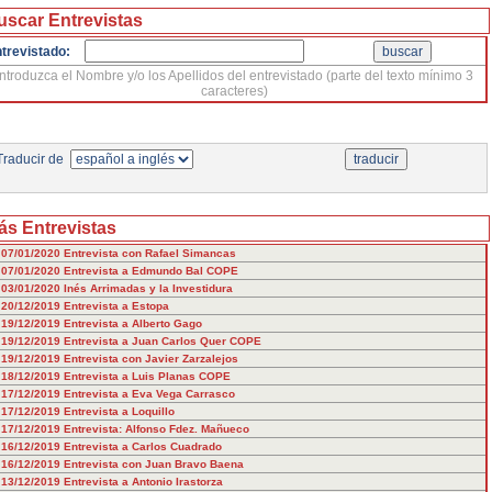
uscar Entrevistas
trevistado:
Introduzca el Nombre y/o los Apellidos del entrevistado (parte del texto mínimo 3
caracteres)
raducir de
ás Entrevistas
07/01/2020
Entrevista con Rafael Simancas
07/01/2020
Entrevista a Edmundo Bal COPE
03/01/2020
Inés Arrimadas y la Investidura
20/12/2019
Entrevista a Estopa
19/12/2019
Entrevista a Alberto Gago
19/12/2019
Entrevista a Juan Carlos Quer COPE
19/12/2019
Entrevista con Javier Zarzalejos
18/12/2019
Entrevista a Luis Planas COPE
17/12/2019
Entrevista a Eva Vega Carrasco
17/12/2019
Entrevista a Loquillo
17/12/2019
Entrevista: Alfonso Fdez. Mañueco
16/12/2019
Entrevista a Carlos Cuadrado
16/12/2019
Entrevista con Juan Bravo Baena
13/12/2019
Entrevista a Antonio Irastorza