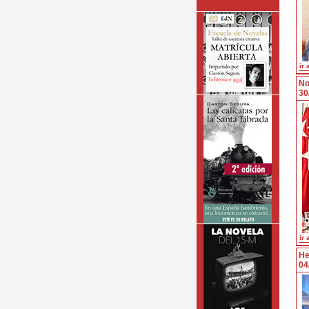
ir 
No
30
ir 
He
04