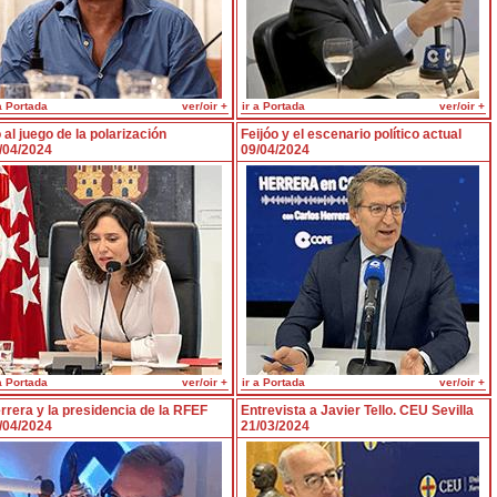
a Portada
ver/oir +
ir a Portada
ver/oir +
 al juego de la polarización
Feijóo y el escenario político actual
/04/2024
09/04/2024
a Portada
ver/oir +
ir a Portada
ver/oir +
rrera y la presidencia de la RFEF
Entrevista a Javier Tello. CEU Sevilla
/04/2024
21/03/2024