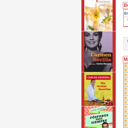
B
En
T
M