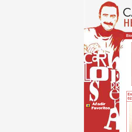
Bio
En
02