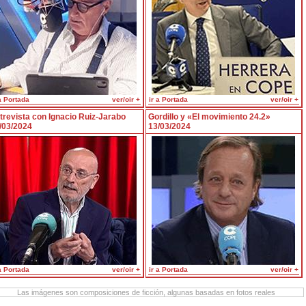
a Portada
ver/oir +
ir a Portada
ver/oir +
trevista con Ignacio Ruiz-Jarabo
Gordillo y «El movimiento 24.2»
/03/2024
13/03/2024
a Portada
ver/oir +
ir a Portada
ver/oir +
Las imágenes son composiciones de ficción, algunas basadas en fotos reales