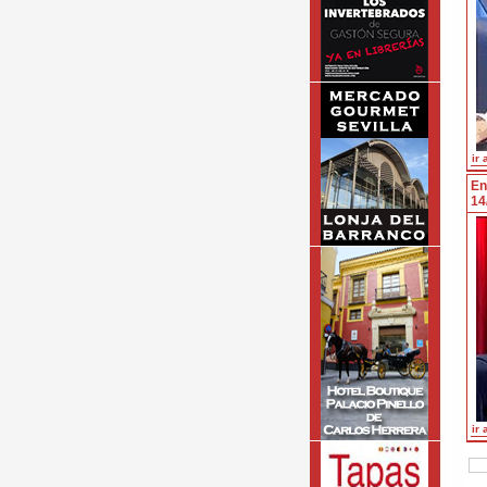
ir 
En
14
ir 