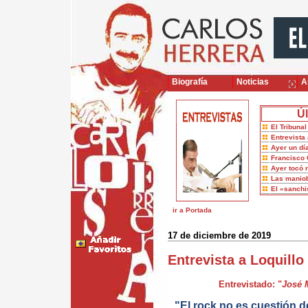
Biografía
Noticias
Ar
Úl
El Tribuna
Entrevista 
Ayer un dí
Francisco 
Ayer tocó 
Las maniob
El «sanch
ir a Portada
17 de diciembre de 2019
Entrevista a Loquillo
Entrevistado: "
José M
"El rock no es cuestión d