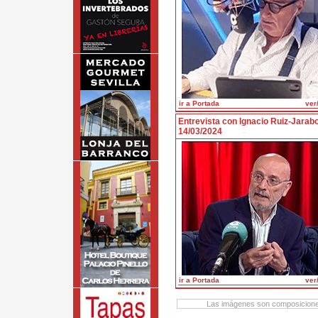
ir a Portada
ver/
Entrevista con Ignacio Ruiz-Jarab
14/03/2024
ir a Portada
ver/
Las imágenes son composiciones