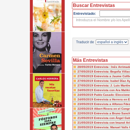
Buscar Entrevistas
Entrevistado:
Introduzca el Nombre y/o los Apell
Traducir de
Más Entrevistas
28/05/2019
Entrevista : Inés Arrimad
27/05/2019
Entrevista: Begoña Villac
27/05/2019
Entrevista a Jaume Collb
27/05/2019
Entrevista: Isabel Díaz A
27/05/2019
Entrevista: J. Luis Martí
24/05/2019
Entrevista con Ara Malik
24/05/2019
Pablo Casado: Eleccion
24/05/2019
Entrevista a Herrera en
23/05/2019
Entrevista a Alfonso Fde
22/05/2019
Albert Rivera en el Cong
22/05/2019
Entrevista a Bruno Sanc
21/05/2019
Entrevista con Ángel Gab
21/05/2019
Entrevista con Imanol A
20/05/2019
Entrevista: Manuel Valls