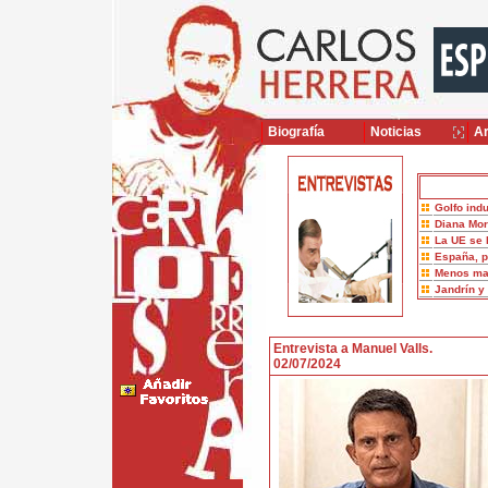
Biografía
Noticias
Ar
Golfo indu
Diana Mor
La UE se 
España, p
Menos ma
Jandrín y
Entrevista a Manuel Valls.
02/07/2024