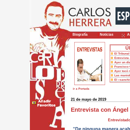
Biografía
Noticias
Ar
Úl
El Tribuna
Entrevista 
Ayer un dí
Francisco 
Ayer tocó 
Las maniob
El «sanch
ir a Portada
21 de mayo de 2019
Entrevista con Ángel
Entrevistado
“De ninguna manera acab