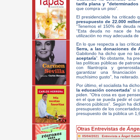
tarifa plana y ”determinados
que compra un piso”.
El presidenciable ha criticado 
presupuesto de 22.000 millo
“Tenemos el 150% de deuda re
“Esta deuda no nace de hac
utilización no muy adecuada de 
En lo que respecta a las crític
Serra, a las donaciones de
Gabilondo ha dicho que no las
aceptaría
”. No obstante, ha pr
las políticas públicas de patr
con filantropía y generosi
garantizar una financiació
muchísimo gusto”, ha reiterado.
Por último, el socialista ha dicho
la educación concertada
” si 
piden. “Otra cosa es que pense
en el que se pueda pedir el cum
dineros públicos”. Según ha dic
presupuesto de los concertados
presupuesto de la pública un 1,
Otras Entrevistas de
Ángel
05/04/2021 Entrevista a Ángel Gabil