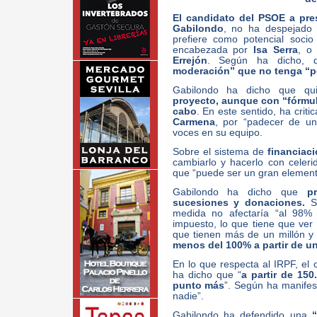
El candidato del PSOE a pre
Gabilondo
, no ha despejado 
prefiere como potencial soci
encabezada por
Isa Serra
, o
Errejón
. Según ha dicho, q
moderación” que no tenga “p
Gabilondo ha dicho que qu
proyecto, aunque con “fórmula
cabo
. En este sentido, ha crit
Carmena
, por “padecer de una
voces en su equipo.
Sobre el sistema de
financiac
cambiarlo y hacerlo con celer
que “puede ser un gran element
Gabilondo ha dicho que
p
sucesiones y donaciones.
Si
medida no afectaría “al 98%
impuesto, lo que tiene que ver 
que tienen más de un millón y
menos del 100% a partir de un
En lo que respecta al IRPF, el
ha dicho que “
a partir de 15
punto más
”. Según ha manifes
nadie”.
Gabilondo ha defendido una